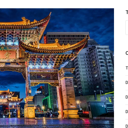
T
D
D
D
D