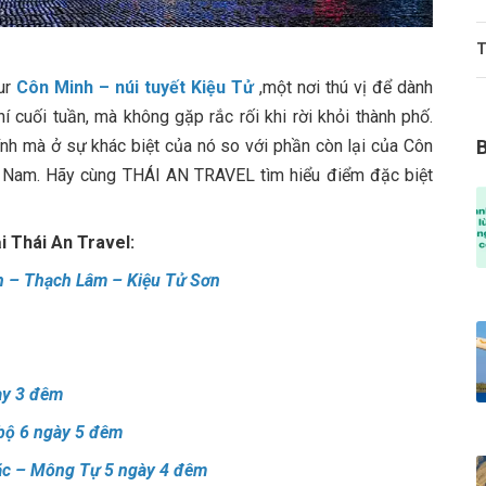
T
ur
Côn Minh – núi tuyết Kiệu Tử
,một nơi thú vị để dành
 cuối tuần, mà không gặp rắc rối khi rời khỏi thành phố.
h mà ở sự khác biệt của nó so với phần còn lại của Côn
ân Nam. Hãy cùng THÁI AN TRAVEL tìm hiểu điểm đặc biệt
i Thái An Travel:
nh – Thạch Lâm – Kiệu Tử Sơn
ày 3 đêm
bộ 6 ngày 5 đêm
ặc – Mông Tự 5 ngày 4 đêm