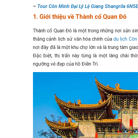
–
Tour Côn Minh Đại Lý Lệ Giang Shangrila 6N5
1. Giới thiệu về Thành cổ Quan Đô
Thành cổ Quan Đô là một trong những nơi sản sin
thắng cảnh lịch sử văn hóa chính của
du lịch Cô
nơi đây đã là một khu chợ lớn và là trung tâm gi
Đặc biệt, thị trấn này từng là một làng chài t
ngưỡng vẻ đẹp của hồ Điền Trì.