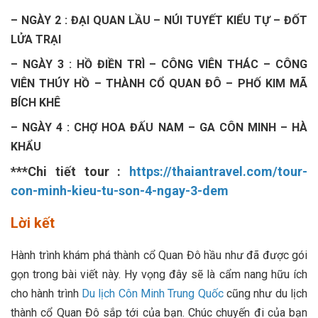
– NGÀY 2 : ĐẠI QUAN LẦU – NÚI TUYẾT KIỂU TỰ – ĐỐT
LỬA TRẠI
– NGÀY 3 : HỒ ĐIỀN TRÌ – CÔNG VIÊN THÁC – CÔNG
VIÊN THÚY HỒ – THÀNH CỔ QUAN ĐÔ – PHỐ KIM MÃ
BÍCH KHÊ
– NGÀY 4 : CHỢ HOA ĐẤU NAM – GA CÔN MINH – HÀ
KHẨU
***
Chi tiết tour
:
https://thaiantravel.com/tour-
con-minh-kieu-tu-son-4-ngay-3-dem
Lời kết
Hành trình khám phá thành cổ Quan Đô hầu như đã được gói
gọn trong bài viết này. Hy vọng đây sẽ là cẩm nang hữu ích
cho hành trình
Du lịch Côn Minh Trung Quốc
cũng như du lịch
thành cổ Quan Đô sắp tới của bạn. Chúc chuyến đi của bạn