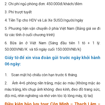
2. Chi phí ngủ phòng đơn: 450.000đ/khách/đêm
3. Phí trượt tuyết
4. Tiền Tip cho HDV và Lái Xe 5USD/người/ngày
5. Phương tiện vận chuyển ở phía Việt Nam (Bảng giá xe đi
từ các tỉnh ở cuối chương trình)
6. Bữa ăn ở Việt Nam (Sáng đầu tiên 1 tô + 1 lý:
50.000VNĐ/K và tối ngày cuối 150.000VNĐ/k)
Giấy tờ để xin visa đoàn gửi trước ngày khởi hành
06 ngày:
1. Scan mặt hộ chiếu còn hạn trước 6 tháng.
2. Ảnh 4×6 phông nền trắng, mặc áo màu (Không mặc áo
màu trắng, khi chụp ảnh không: đeo kính, đeo đồ trang sức,
đội mũ, nhìn nghiêng và nhớ vén tóc lộ lông mày, lộ tai)
Điều kiện bảo lưu tour Côn Minh – Thạch Lâm –