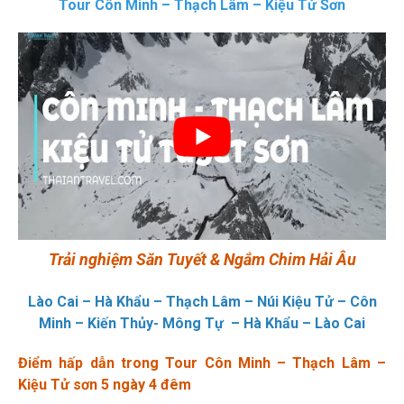
Tour Côn Minh – Thạch Lâm – Kiệu Tử Sơn
Trải nghiệm Săn Tuyết & Ngắm Chim Hải Âu
Lào Cai – Hà Khẩu – Thạch Lâm – Núi Kiệu Tử – Côn
Minh – Kiến Thủy- Mông Tự – Hà Khẩu – Lào Cai
Điểm hấp dẫn trong Tour Côn Minh – Thạch Lâm –
Kiệu Tử sơn 5 ngày 4 đêm