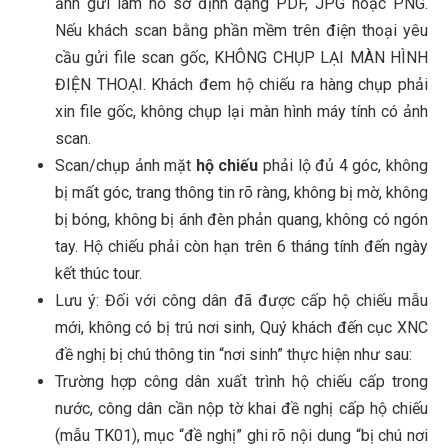
ảnh gửi làm hồ sơ định dạng PDF, JPG hoặc PNG.
Nếu khách scan bằng phần mềm trên điện thoại yêu
cầu gửi file scan gốc, KHÔNG CHỤP LẠI MÀN HÌNH
ĐIỆN THOẠI. Khách đem hộ chiếu ra hàng chụp phải
xin file gốc, không chụp lại màn hình máy tính có ảnh
scan.
Scan/chụp ảnh mặt
hộ chiếu
phải lộ đủ 4 góc, không
bị mất góc, trang thông tin rõ ràng, không bị mờ, không
bị bóng, không bị ánh đèn phản quang, không có ngón
tay. Hộ chiếu phải còn hạn trên 6 tháng tính đến ngày
kết thúc tour.
Lưu ý: Đối với công dân đã được cấp hộ chiếu mẫu
mới, không có bị trú nơi sinh, Quý khách đến cục XNC
đề nghị bị chú thông tin “nơi sinh” thực hiện như sau:
Trường hợp công dân xuất trình hộ chiếu cấp trong
nước, công dân cần nộp tờ khai đề nghị cấp hộ chiếu
(mẫu TK01), mục “đề nghị” ghi rõ nội dung “bị chú nơi