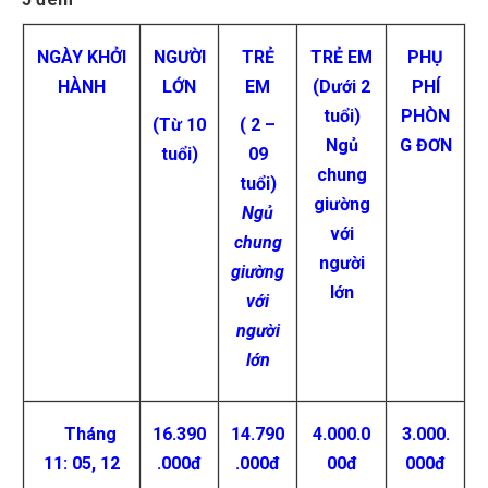
NGÀY KHỞI
NGƯỜI
TRẺ
TRẺ EM
PHỤ
HÀNH
LỚN
EM
(Dưới 2
PHÍ
tuổi)
PHÒN
(Từ 10
( 2 –
Ngủ
G ĐƠN
tuổi)
09
chung
tuổi)
giường
Ngủ
với
chung
người
giường
lớn
với
người
lớn
Tháng
16.390
14.790
4.000.0
3.000.
11: 05, 12
.000đ
.000đ
00đ
000đ