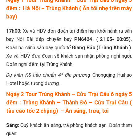
đêm : Hà Nội – Trùng Khánh ( Ăn tối nhẹ trên máy
bay)
17h00:
Xe và HDV đón đoàn tại điểm hẹn khởi hành ra sân
bay Nội Bài đáp chuyến bay
PN6424
（21:05- 00:05).
Đoàn hạ cánh sân bay quốc tế
Giang Bắc (Trùng Khánh )
.
Xe và HDV đưa đoàn về khách sạn nhận phòng nghỉ ngơi.
Đoàn nghỉ đêm tại Trùng Khánh
Dự kiến KS tiêu
chuẩn 4* địa phương
Chongqing Huihao
Hotel hoặc tương đương.
Ngày 2
Tour Trùng Khánh – Cửu Trại Câu 6 ngày 5
đêm : Trùng Khánh – Thành Đô – Cửu Trại Câu (
tàu cao tốc 2 chặng) – Ăn sáng, trưa, tối
Sáng
:
Quý khách ăn sáng, trả phòng khách sạn. Đoàn tham
quan: