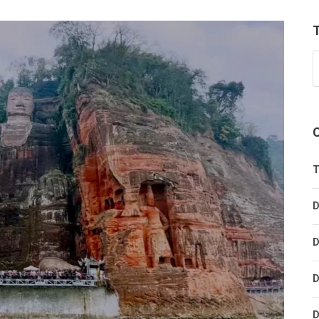
T
D
D
D
D