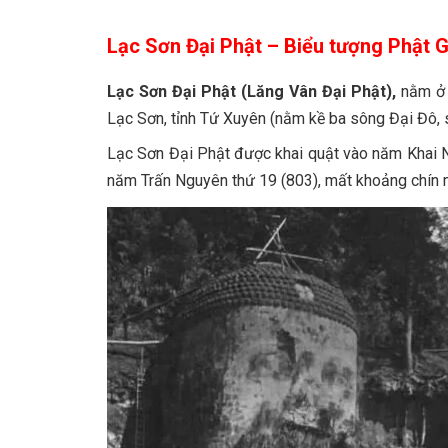
Lạc Sơn Đại Phật – Biểu tượng Phật 
Lạc Sơn Đại Phật (Lăng Vân Đại Phật),
nằm ở 
Lạc Sơn, tỉnh Tứ Xuyên (nằm kề ba sông Đại Đô,
Lạc Sơn Đại Phật được khai quật vào năm Khai
năm Trấn Nguyên thứ 19 (803), mất khoảng chín