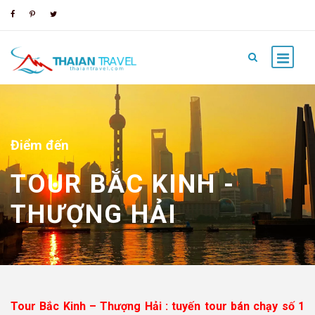
Điểm đến
TOUR BẮC KINH -
THƯỢNG HẢI
Tour Bắc Kinh – Thượng Hải : tuyến tour bán chạy số 1