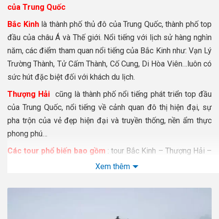
của Trung Quốc
Bắc Kinh
là thành phố thủ đô của Trung Quốc, thành phố top
đầu của châu Á và Thế giới. Nổi tiếng với lịch sử hàng nghìn
năm, các điểm tham quan nổi tiếng của Bắc Kinh như: Vạn Lý
Trường Thành, Tử Cấm Thành, Cố Cung, Di Hòa Viên…luôn có
sức hút đặc biệt đối với khách du lịch.
Thượng Hải
cũng là thành phố nổi tiếng phát triển top đầu
của Trung Quốc, nổi tiếng về cảnh quan đô thị hiện đại, sự
pha trộn của vẻ đẹp hiện đại và truyền thống, nền ẩm thực
phong phú…
Các tour phổ biến bao gồm
: tour Bắc Kinh – Thượng Hải –
Hàng Châu- Tô Châu, tour Thượng Hải – Hàng Châu – Ô Trấn,
Xem thêm
tour Thượng Hải – Nam Kinh…