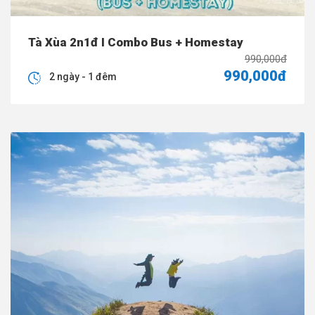
Tà Xùa 2n1đ I Combo Bus + Homestay
990,000đ
990,000đ
2 ngày - 1 đêm