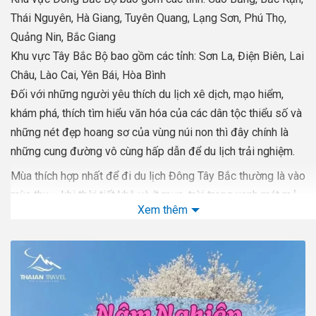
Thái Nguyên, Hà Giang, Tuyên Quang, Lạng Sơn, Phú Thọ,
Quảng Nin, Bắc Giang
Khu vực Tây Bắc Bộ bao gồm các tỉnh: Sơn La, Điện Biên, Lai
Châu, Lào Cai, Yên Bái, Hòa Bình
Đối với những người yêu thích du lịch xê dịch, mạo hiểm,
khám phá, thích tìm hiểu văn hóa của các dân tộc thiểu số và
những nét đẹp hoang sơ của vùng núi non thì đây chính là
những cung đường vô cùng hấp dẫn để du lịch trải nghiệm.
Mùa thích hợp nhất để đi du lịch Đông Tây Bắc thường là vào
mùa thu – khi thời tiết khô và ít mưa, trời trong xanh mát mẻ
Xem thêm
– đó là thời điểm những nương ruộng bậc thang vàng ngập
màu lúa chín tạo nên khung cảnh vô cùng lãng mạn, kỳ vĩ.