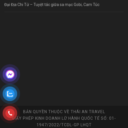
Đại Địa Chi Tử – Tuyệt tác giữa sa mạc Gobi, Cam Túc
BẢN QUYỀN THUỘC VỀ THÁI AN TRAVEL
GIẤY PHÉP KINH DOANH LỮ HÀNH QUỐC TẾ SỐ: 01-
1947/2022/TCDL-GP LHQT