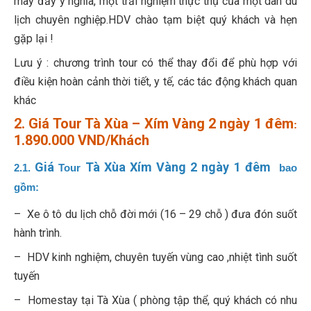
mây đầy ý nghĩa, một trải nghiệm thực thụ của một dân du
lịch chuyên nghiệp.HDV chào tạm biệt quý khách và hẹn
gặp lại !
Lưu ý : chương trình tour có thể thay đổi để phù hợp với
điều kiện hoàn cảnh thời tiết, y tế, các tác động khách quan
khác
2.
Giá
Tour Tà Xùa – Xím Vàng 2 ngày 1 đêm
:
1.890.000 VND/Khách
Giá
Tà Xùa Xím Vàng 2 ngày 1 đêm
2.1.
Tour
bao
gồm:
– Xe ô tô du lịch chỗ đời mới (16 – 29 chỗ ) đưa đón suốt
hành trình.
– HDV kinh nghiệm, chuyên tuyến vùng cao ,nhiệt tình suốt
tuyến
– Homestay tại Tà Xùa ( phòng tập thể, quý khách có nhu