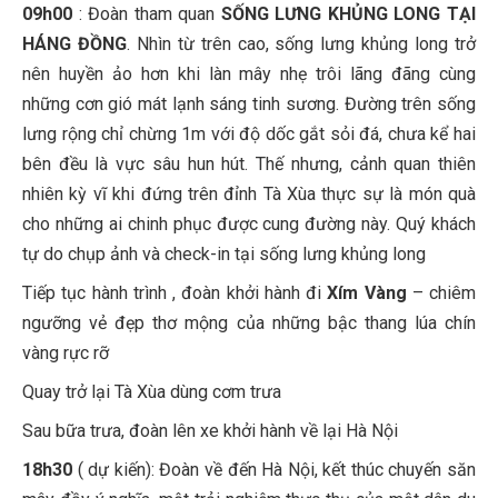
09h00
: Đoàn tham quan
SỐNG LƯNG KHỦNG LONG TẠI
HÁNG ĐỒNG
. Nhìn từ trên cao, sống lưng khủng long trở
nên huyền ảo hơn khi làn mây nhẹ trôi lãng đãng cùng
những cơn gió mát lạnh sáng tinh sương. Đường trên sống
lưng rộng chỉ chừng 1m với độ dốc gắt sỏi đá, chưa kể hai
bên đều là vực sâu hun hút. Thế nhưng, cảnh quan thiên
nhiên kỳ vĩ khi đứng trên đỉnh Tà Xùa thực sự là món quà
cho những ai chinh phục được cung đường này. Quý khách
tự do chụp ảnh và check-in tại sống lưng khủng long
Tiếp tục hành trình , đoàn khởi hành đi
Xím Vàng
– chiêm
ngưỡng vẻ đẹp thơ mộng của những bậc thang lúa chín
vàng rực rỡ
Quay trở lại Tà Xùa dùng cơm trưa
Sau bữa trưa, đoàn lên xe khởi hành về lại Hà Nội
18h30
( dự kiến): Đoàn về đến Hà Nội, kết thúc chuyến săn