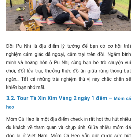
Đồi Pu Nhi là địa điểm lý tưởng để bạn có cơ hội trải
nghiệm cảm giác dã ngoại, cắm trại trên đồi. Ngắm bình
minh và hoàng hôn ở Pu Nhi, cùng bạn bè trò chuyện vui
chơi, đốt lửa trại, thưởng thức đồ ăn giữa rừng thông bạt
ngàn… Tất cả những trải nghiệm thú vị này chắc chắn sẽ
khiến bạn nhớ mãi.
3.2. Tour Tà Xìn Xím Vàng 2 ngày 1 đêm –
Mỏm cá
heo
Mỏm Cá Heo là một địa điểm check in rất hot thu hút nhiều
du khách về tham quan và chụp ảnh. Giữa nhiều mỏm đá
độc lạ ở Việt Nam, Mỏm Cá Heo vẫn giữ được sức hút