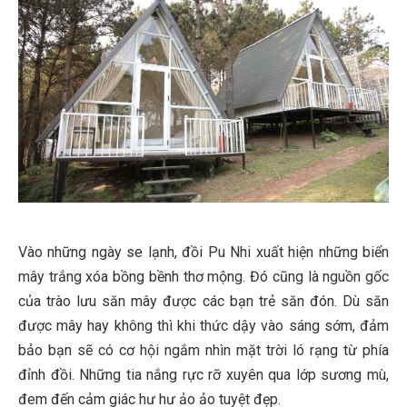
Vào những ngày se lạnh, đồi Pu Nhi xuất hiện những biển
mây trắng xóa bồng bềnh thơ mộng. Đó cũng là nguồn gốc
của trào lưu săn mây được các bạn trẻ săn đón. Dù săn
được mây hay không thì khi thức dậy vào sáng sớm, đảm
bảo bạn sẽ có cơ hội ngắm nhìn mặt trời ló rạng từ phía
đỉnh đồi. Những tia nắng rực rỡ xuyên qua lớp sương mù,
đem đến cảm giác hư hư ảo ảo tuyệt đẹp.