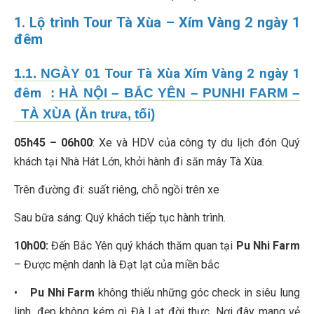
1. Lộ trình Tour Tà Xùa – Xím Vàng 2 ngày 1
đêm
1.1. NGÀY 01
Tour Tà Xùa Xím Vàng 2 ngày 1
đêm
: HÀ NỘI – BẮC YÊN – PUNHI FARM –
TÀ XÙA (Ăn trưa, tối)
05h45 – 06h00
: Xe và HDV của công ty du lịch đón Quý
khách tại Nhà Hát Lớn, khởi hành đi săn mây Tà Xùa.
Trên đường đi: suất riêng, chỗ ngồi trên xe
Sau bữa sáng: Quý khách tiếp tục hành trình.
10h00:
Đến Bắc Yên quý khách thăm quan tại
Pu Nhi Farm
– Được mệnh danh là Đạt lạt của miền bắc
•
Pu Nhi Farm
không thiếu những góc check in siêu lung
linh, đẹp không kém gì Đà Lạt đời thực. Nơi đây mang vẻ