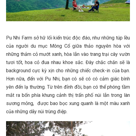
Pu Nhi Farm sở hữ lối kiến trúc độc đáo, như những túp lều
của người du mục Mông Cổ giữa thảo nguyên hòa với
những thảm cỏ mướt xanh, hòa lẫn vào trang trại cây vườn
tươi tốt, hoa cỏ đua nhau khoe sắc. Đây chắc chắn sẽ là
background cực kỳ xịn cho những chiếc check-in của bạn.
Hơn nữa, đến với Pu Nhi, bạn có sẽ có có cảm giác bình
yên đến lạ thường. Từ trên đỉnh đồi, bạn có thể phóng tầm
mắt ra bốn phía khung cảnh thị trấn phố núi lẫn trong làn
sương mỏng, được bao bọc xung quanh là một màu xanh
của những dãy núi trùng điệp.