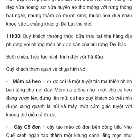
đẹp vừa hoang sơ, vừa huyền ảo thơ mộng với rừng thông
bạt ngàn, những thảm cỏ mướt xanh, muôn hoa đua nhau
khoe sắc… chẳng khác gì Đà Lạt thu nhỏ.
11h30
: Quý khách thưởng thức bữa trưa tại nhà hàng địa
phương với những món ăn đặc sản của núi rừng Tây Bắc.
Buổi chiều: Tiếp tục hành trình đến với
Tà Xùa
Quý khách tham quan và chụp hình với:
•
Mỏm cá heo
– được coi là một tuyệt tác mà thiên nhiên
ban tặng cho nơi đây. Mỏm cá giống như một chú cá heo
đang vươn lên, đứng lên mũi cá heo quý khách có thể nhìn
được xung quanh là núi và mây, một cảm giác tuyệt vời
không thể diễn tả được.
•
Cây Cô đơn
– cây táo mèo cô đơn bên dòng tiểu Nho
Quế xanh ngắn tạo thành một khung cảnh lãng mạn như