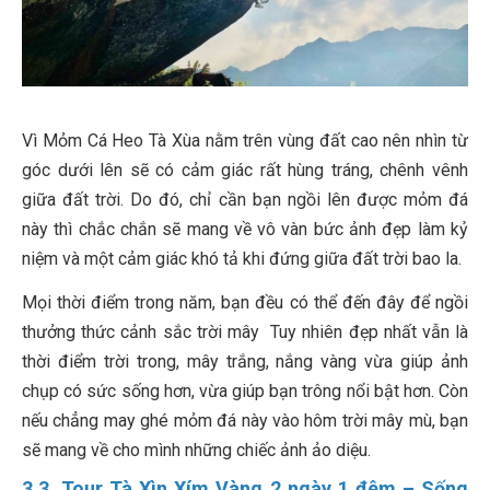
Vì Mỏm Cá Heo Tà Xùa nằm trên vùng đất cao nên nhìn từ
góc dưới lên sẽ có cảm giác rất hùng tráng, chênh vênh
giữa đất trời. Do đó, chỉ cần bạn ngồi lên được mỏm đá
này thì chắc chắn sẽ mang về vô vàn bức ảnh đẹp làm kỷ
niệm và một cảm giác khó tả khi đứng giữa đất trời bao la.
Mọi thời điểm trong năm, bạn đều có thể đến đây để ngồi
thưởng thức cảnh sắc trời mây Tuy nhiên đẹp nhất vẫn là
thời điểm trời trong, mây trắng, nắng vàng vừa giúp ảnh
chụp có sức sống hơn, vừa giúp bạn trông nổi bật hơn. Còn
nếu chẳng may ghé mỏm đá này vào hôm trời mây mù, bạn
sẽ mang về cho mình những chiếc ảnh ảo diệu.
3.3. Tour Tà Xìn Xím Vàng 2 ngày 1 đêm – Sống