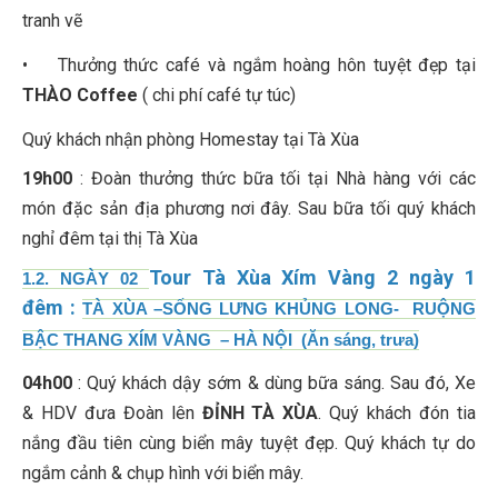
tranh vẽ
• Thưởng thức café và ngắm hoàng hôn tuyệt đẹp tại
THÀO Coffee
( chi phí café tự túc)
Quý khách nhận phòng Homestay tại Tà Xùa
19h00
: Đoàn thưởng thức bữa tối tại Nhà hàng với các
món đặc sản địa phương nơi đây. Sau bữa tối quý khách
nghỉ đêm tại thị Tà Xùa
Tour Tà Xùa Xím Vàng 2 ngày 1
1.2. NGÀY 02
đêm
:
TÀ XÙA –SỐNG LƯNG KHỦNG LONG- RUỘNG
BẬC THANG XÍM VÀNG – HÀ NỘI (Ăn sáng, trưa)
04h00
: Quý khách dậy sớm & dùng bữa sáng. Sau đó, Xe
& HDV đưa Đoàn lên
ĐỈNH TÀ XÙA
. Quý khách đón tia
nắng đầu tiên cùng biển mây tuyệt đẹp. Quý khách tự do
ngắm cảnh & chụp hình với biển mây.