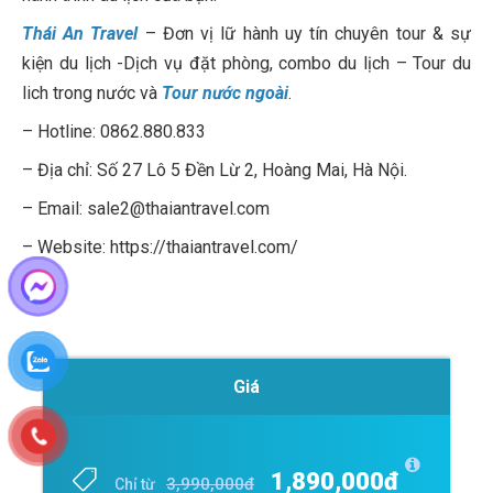
Thái An Travel
– Đơn vị lữ hành uy tín chuyên tour & sự
kiện du lịch -Dịch vụ đặt phòng, combo du lịch – Tour du
lich trong nước và
Tour nước ngoài
.
– Hotline: 0862.880.833
– Địa chỉ: Số 27 Lô 5 Đền Lừ 2, Hoàng Mai, Hà Nội.
– Email: sale2@thaiantravel.com
– Website: https://thaiantravel.com/
Giá
1,890,000đ
3,990,000đ
Chỉ từ