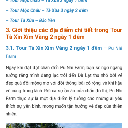
–
Tour Mộc châu – Tà Xùa 2 ngày 1 đêm
–
Tour Mộc Châu – Tà Xùa 3 ngày 2 đêm
–
Tour Tà Xùa – Bắc Yên
3. Giới thiệu các địa điểm chi tiết trong Tour
Tà Xìn Xím Vàng 2 ngày 1 đêm
3.1. Tour Tà Xìn Xím Vàng 2 ngày 1 đêm –
Pu Nhi
Farm
Ngay khi đặt đặt chân đến Pu Nhi Farm, bạn sẽ ngỡ ngàng
tưởng rằng mình đang lạc trôi đến Đà Lạt thu nhỏ bởi vẻ
đẹp quá đỗi mộng mơ với đồi thông, bãi cỏ rộng, và khí hậu
vô cùng trong lành. Rời xa sự ồn ào của chốn đô thị, Pu Nhi
Farm thực sự là một địa điểm lý tưởng cho những ai yêu
thích sự yên bình, mong muốn tận hưởng vẻ đẹp của thiên
nhiên.