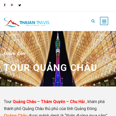
Điểm đến
TOUR QUẢNG CHÂU
Tour
Quảng Châu – Thâm Quyến – Chu Hải
, khám phá
thành phố Quảng Châu thủ phủ của tỉnh Quảng Đông.
Quảng Châu
được mệnh danh là “thiên đường mua sắm”,