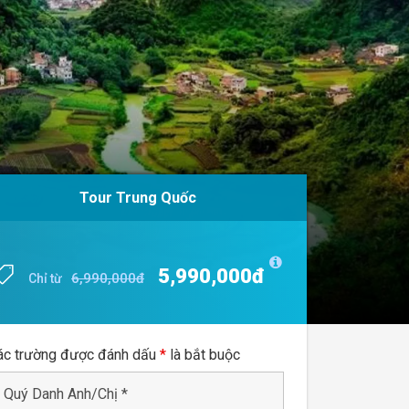
Tour Trung Quốc
Tour Trung Quốc
5,990,000đ
5,990,000đ
6,990,000đ
6,990,000đ
Chỉ từ
Chỉ từ
ác trường được đánh dấu
*
là bắt buộc