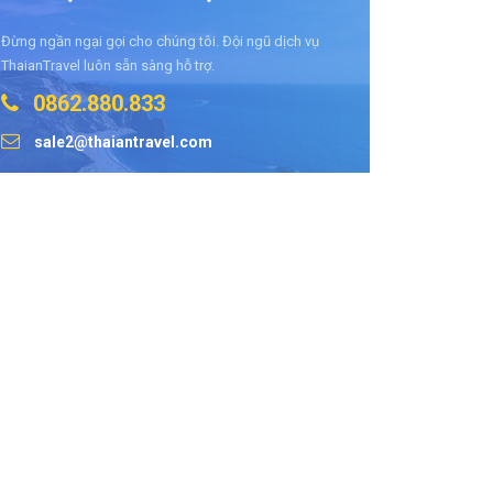
Đừng ngần ngại gọi cho chúng tôi. Đội ngũ dịch vụ
ThaianTravel luôn sẵn sàng hỗ trợ.
0862.880.833
sale2@thaiantravel.com