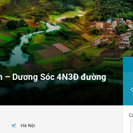
m – Dương Sóc 4N3Đ đường
C
Hà Nội