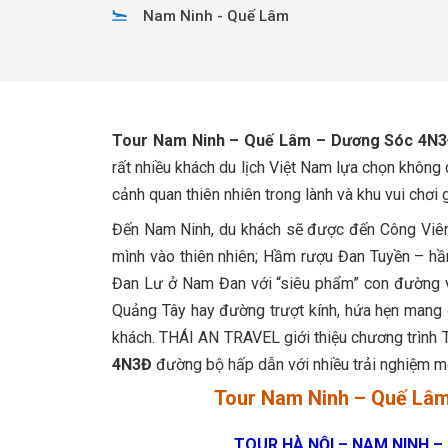
Nam Ninh - Quế Lâm
Tour Nam Ninh – Quế Lâm – Dương Sóc 4N
rất nhiều khách du lịch Việt Nam lựa chọn không 
cảnh quan thiên nhiên trong lành và khu vui chơi 
Đến Nam Ninh, du khách sẽ được đến Công Viên
mình vào thiên nhiên; Hầm rượu Đan Tuyền – hầm
Đan Lư ở Nam Đan với “siêu phẩm” con đường vá
Quảng Tây hay đường trượt kính, hứa hẹn mang 
khách. THÁI AN TRAVEL giới thiệu chương trình T
4N3Đ
đường bộ hấp dẫn với nhiều trải nghiệm m
Tour Nam Ninh – Quế Lâ
TOUR HÀ NỘI – NAM NINH –