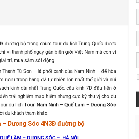
3Đ
đường bộ trong chùm tour du lịch Trung Quốc được
chỉ vì thành phố ngay gần biên giới Việt Nam mà còn vì
giải trí, mua sắm sôi động.
 Thanh Tú Sơn – lá phổi xanh của Nam Ninh – để hòa
 rượu trong hang đá tự nhiên lớn nhất thế giới và núi
ch kính dài nhất Trung Quốc, cầu kính 7D đầu tiên ở
đến trải nghiệm mạo hiểm nhưng cực kỳ thú vị cho du
our du lịch
Tour Nam Ninh – Quế Lâm – Dương Sóc
ời du khách tham khảo:
m – Dương Sóc 4N3Đ đường bộ
 QUẾ LÂM – DƯƠNG SÓC – HÀ NỘI