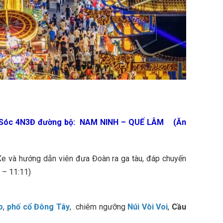
g Sóc 4N3Đ đường bộ: NAM NINH – QUẾ LÂM (Ăn
Xe và hướng dẫn viên đưa Đoàn ra ga tàu, đáp chuyến
 – 11:11)
o
,
phố cổ Đông Tây
, chiêm ngưỡng
Núi Vòi Voi
,
Cầu