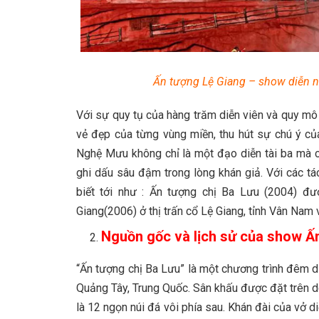
Ấn tượng Lệ Giang – show diễn n
Với sự quy tụ của hàng trăm diễn viên và quy mô
vẻ đẹp của từng vùng miền, thu hút sự chú ý của
Nghệ Mưu không chỉ là một đạo diễn tài ba mà c
ghi dấu sâu đậm trong lòng khán giả. Với các tá
biết tới như : Ấn tượng chị Ba Lưu (2004) đ
Giang(2006) ở thị trấn cổ Lệ Giang, tỉnh Vân Nam 
Nguồn gốc và lịch sử của show Ấ
“Ấn tượng chị Ba Lưu” là một chương trình đêm 
Quảng Tây, Trung Quốc. Sân khấu được đặt trên d
là 12 ngọn núi đá vôi phía sau. Khán đài của vở 