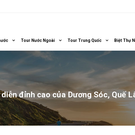
nước
Tour Nước Ngoài
Tour Trung Quốc
Biệt Thự 
 diễn đỉnh cao của Dương Sóc, Quế 