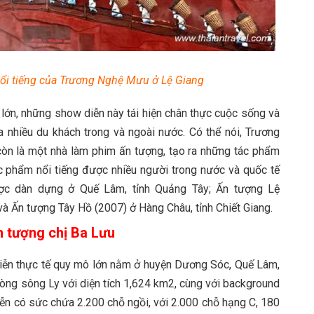
ổi tiếng của Trương Nghệ Mưu ở Lệ Giang
 lớn, những show diễn này tái hiện chân thực cuộc sống và
 nhiều du khách trong và ngoài nước. Có thể nói, Trương
òn là một nhà làm phim ấn tượng, tạo ra những tác phẩm
c phẩm nổi tiếng được nhiều người trong nước và quốc tế
ược dàn dựng ở Quế Lâm, tỉnh Quảng Tây; Ấn tượng Lệ
và Ấn tượng Tây Hồ (2007) ở Hàng Châu, tỉnh Chiết Giang.
n tượng chị Ba Lưu
diễn thực tế quy mô lớn nằm ở huyện Dương Sóc, Quế Lâm,
òng sông Ly với diện tích 1,624 km2, cùng với background
diễn có sức chứa 2.200 chỗ ngồi, với 2.000 chỗ hạng C, 180