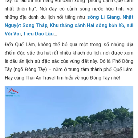
Tây, từ lâu đã nổi tiếng với danh xưng “phong cảnh Quế Lâm
nhất thiên hạ”. Nơi đây có cảnh sông nước hữu tình, với
những địa danh du lịch nổi tiếng như
sông Li Giang
,
Nhật
Nguyệt Song Tháp
,
Khu thắng cảnh Hai sông bốn hồ,
núi
Vòi Voi
,
Tiêu Dao Lầu
…
Đến Quế Lâm, không thể bỏ qua một trong số những địa
điểm đặc sắc thu hút rất nhiều khách du lịch, nơi được xem
là dấu ấn lịch sử đặc sắc của vùng đất này. Đó là Phố Đông
Tây (ngõ Đông Tây) – nằm ở trung tâm thành phố Quế Lâm.
Hãy cùng Thái An Travel tìm hiểu về ngõ Đông Tây nhé!