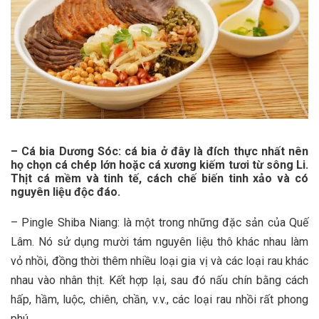
– Cá bia Dương Sóc: cá bia ở đây là đích thực nhất nên
họ chọn cá chép lớn hoặc cá xương kiếm tươi từ sông Li.
Thịt cá mềm và tinh tế, cách chế biến tinh xảo và có
nguyên liệu độc đáo.
– Pingle Shiba Niang: là một trong những đặc sản của Quế
Lâm. Nó sử dụng mười tám nguyên liệu thô khác nhau làm
vỏ nhồi, đồng thời thêm nhiều loại gia vị và các loại rau khác
nhau vào nhân thịt. Kết hợp lại, sau đó nấu chín bằng cách
hấp, hầm, luộc, chiên, chần, v.v., các loại rau nhồi rất phong
phú.