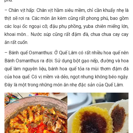
– Chân vịt hấp: Chân vịt hầm siêu mềm, chỉ cần khuấy nhẹ là
thịt sẽ rơi ra. Các món ăn kèm cũng rất phong phú, bao gồm
các loại ốc ngoại cỡ, đậu phụ phồng, yuba chiên miếng lớn,
khoai môn… Nước súp cũng rất đậm đà, chua chua cay cay
ăn rất cuốn.
– Bánh quế Osmanthus: Ở Quế Lâm có rất nhiều hoa quế nên
Bánh Osmanthus ra đời. Sử dụng bột gạo nếp, đường và hoa
quế làm nguyên liệu, bánh hoa quế tỏa ra mùi thơm đậm đà
của hoa quế. Có vị mềm và dẻo, ngọt nhưng không béo ngậy.
Đây là một trong những món ăn nhẹ đặc sản của Quế Lâm.