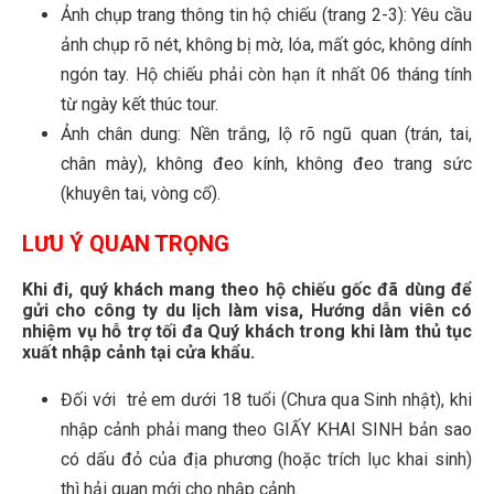
Ảnh chụp trang thông tin hộ chiếu (trang 2-3): Yêu cầu
ảnh chụp rõ nét, không bị mờ, lóa, mất góc, không dính
ngón tay. Hộ chiếu phải còn hạn ít nhất 06 tháng tính
từ ngày kết thúc tour.
Ảnh chân dung: Nền trắng, lộ rõ ngũ quan (trán, tai,
chân mày), không đeo kính, không đeo trang sức
(khuyên tai, vòng cổ).
LƯU Ý QUAN TRỌNG
Khi đi, quý khách mang theo hộ chiếu gốc đã dùng để
gửi cho công ty du lịch làm visa, Hướng dẫn viên có
nhiệm vụ hỗ trợ tối đa Quý khách trong khi làm thủ tục
xuất nhập cảnh tại cửa khẩu.
Đối với trẻ em dưới 18 tuổi (Chưa qua Sinh nhật), khi
nhập cảnh phải mang theo GIẤY KHAI SINH bản sao
có dấu đỏ của địa phương (hoặc trích lục khai sinh)
thì hải quan mới cho nhập cảnh.