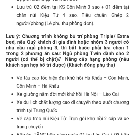
Lưu trú: 02 đêm tại KS Côn Minh 3 sao + 01 đêm tại
chân núi Kiệu Tử 4 sao. Tiêu chuẩn: Ghép 2
người/phòng (Lẻ phụ thu phòng đơn).
Lưu ý:
Chương trình không bố trí phòng Triple/ Extra
bed, nếu Quý khách đi gia đình hoặc nhóm 3 người có
nhu cầu ngủ phòng 3, thì bắt buộc phải lựa chọn 1
trong 2 phương án sau:
Ngủ phòng Twin dành cho 2
người (có thể bị chật)//
Nâng cấp hạng phòng (nếu
khách sạn hợp bố trí được) (Khách đóng phụ thu)
Vé tàu cao tốc hiện đại khứ hồi Hà Khẩu – Côn Minh,
Côn Minh – Hà Khẩu
Xe giường nằm đời mới khứ hồi Hà Nội – Lào Cai
Xe du lịch chất lượng cao di chuyển theo suốt chương
trình tại Trung Quốc
Vé cáp treo núi Kiệu Tử: Trọn gói khứ hồi 2 cáp và xe
trung chuyển
Bữa ăn: TẶNG bữa sáng ngày 01 tại Lào Cai + 03 bữa