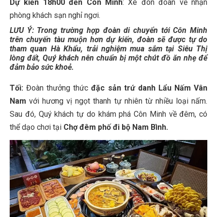
Dự kiến 18h00 đến Côn Minh
: Xe đón đoàn về nhận
phòng khách sạn nghỉ ngơi.
LƯU Ý
:
Trong trường hợp đoàn di chuyển tới Côn Minh
trên
chuyến tàu muộn hơn dự kiến
, đoàn sẽ được tự do
tham quan Hà Khẩu, trải nghiệm mua sắm tại Siêu Thị
lòng đất, Quý khách nên chuẩn bị một chút đồ ăn nhẹ để
đảm bảo sức khoẻ.
Tối:
Đoàn thưởng thức
đặc sản trứ danh Lẩu Nấm Vân
Nam
với hương vị ngọt thanh tự nhiên từ nhiều loại nấm.
Sau đó, Quý khách tự do khám phá Côn Minh về đêm, có
thể dạo chơi tại
Chợ đêm phố đi bộ Nam Bình.