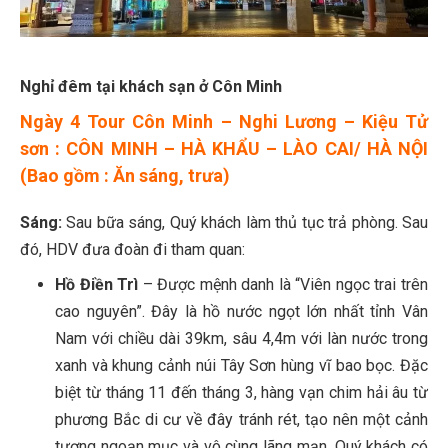
Nghỉ đêm tại khách sạn ở Côn Minh
Ngày 4 Tour Côn Minh – Nghi Lương – Kiệu Tử
sơn : CÔN MINH – HÀ KHẨU – LÀO CAI/ HÀ NỘI
(Bao gồm : Ăn sáng, trưa)
Sáng:
Sau bữa sáng, Quý khách làm thủ tục trả phòng. Sau
đó, HDV đưa đoàn đi tham quan:
Hồ Điền Trì
– Được mệnh danh là “Viên ngọc trai trên
cao nguyên”. Đây là hồ nước ngọt lớn nhất tỉnh Vân
Nam với chiều dài 39km, sâu 4,4m với làn nước trong
xanh và khung cảnh núi Tây Sơn hùng vĩ bao bọc. Đặc
biệt từ tháng 11 đến tháng 3, hàng vạn chim hải âu từ
phương Bắc di cư về đây tránh rét, tạo nên một cảnh
tượng ngoạn mục và vô cùng lãng mạn. Quý khách có