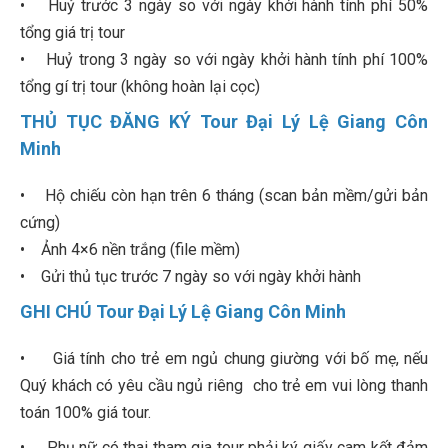
• Huỷ trước 3 ngày so với ngày khởi hành tính phí 50%
tổng giá trị tour
• Huỷ trong 3 ngày so với ngày khởi hành tính phí 100%
tổng gí trị tour (không hoàn lại cọc)
THỦ TỤC ĐĂNG KÝ Tour Đại Lý Lệ Giang Côn
Minh
• Hộ chiếu còn hạn trên 6 tháng (scan bản mềm/gửi bản
cứng)
• Ảnh 4×6 nền trắng (file mềm)
• Gửi thủ tục trước 7 ngày so với ngày khởi hành
GHI CHÚ Tour Đại Lý Lệ Giang Côn Minh
• Giá tính cho trẻ em ngủ chung giường với bố mẹ, nếu
Quý khách có yêu cầu ngủ riêng cho trẻ em vui lòng thanh
toán 100% giá tour.
• Phụ nữ có thai tham gia tour phải ký giấy cam kết đảm