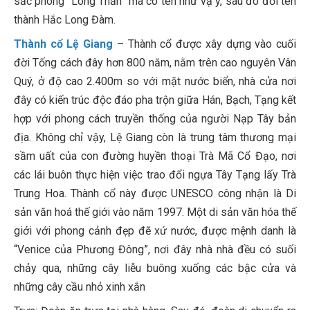
sắc phong “Long Thần” mà có tên như vậ y, sau đó đổi tên
thành Hắc Long Đàm.
Thành cổ Lệ Giang
– Thành cổ được xây dựng vào cuối
đời Tống cách đây hơn 800 năm, nằm trên cao nguyên Vân
Quý, ở độ cao 2.400m so với mặt nước biển, nhà cửa nơi
đây có kiến trúc độc đáo pha trộn giữa Hán, Bạch, Tạng kết
hợp với phong cách truyền thống của người Nạp Tây bản
địa. Không chỉ vậy, Lệ Giang còn là trung tâm thương mại
sầm uất của con đường huyền thoại Trà Mã Cổ Đạo, nơi
các lái buôn thực hiện việc trao đổi ngựa Tây Tạng lấy Trà
Trung Hoa. Thành cổ này được UNESCO công nhận là Di
sản văn hoá thế giới vào năm 1997. Một di sản văn hóa thế
giới với phong cảnh đẹp đẽ xứ nước, được mệnh danh là
“Venice của Phương Đông”, nơi đây nhà nhà đều có suối
chảy qua, những cây liễu buông xuống các bậc cửa và
những cây cầu nhỏ xinh xắn