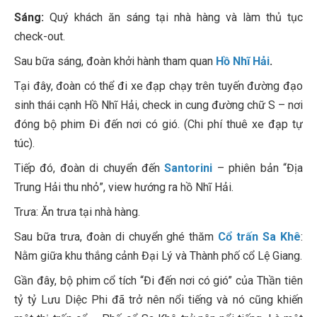
Sáng:
Quý khách ăn sáng tại nhà hàng và làm thủ tục
check-out.
Sau bữa sáng, đoàn khởi hành tham quan
Hồ Nhĩ Hải
.
Tại đây, đoàn có thể đi xe đạp chạy trên tuyến đường đạo
sinh thái cạnh Hồ Nhĩ Hải, check in cung đường chữ S – nơi
đóng bộ phim Đi đến nơi có gió. (Chi phí thuê xe đạp tự
túc).
Tiếp đó, đoàn di chuyển đến
Santorini
– phiên bản “Địa
Trung Hải thu nhỏ”, view hướng ra hồ Nhĩ Hải.
Trưa: Ăn trưa tại nhà hàng.
Sau bữa trưa, đoàn di chuyển ghé thăm
Cổ trấn Sa Khê
:
Nằm giữa khu thắng cảnh Đại Lý và Thành phố cổ Lệ Giang.
Gần đây, bộ phim cổ tích “Đi đến nơi có gió” của Thần tiên
tỷ tỷ Lưu Diệc Phi đã trở nên nổi tiếng và nó cũng khiến