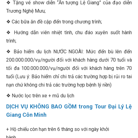
❖ Tặng vé show diễn “Ấn tượng Lệ Giang” của đạo diễn
Trương Nghệ Mưu;
❖ Các bữa ăn đề cập đến trong chương trình;
❖ Hướng dẫn viên nhiệt tình, chu đáo xuyên suốt hành
trình;
❖ Bảo hiểm du lịch NƯỚC NGOÀI: Mức đến bù lên đến
200.000.000/vụ/người đối với khách hàng dưới 70 tuổi và
tối đa 100.000.000/vụ/người đối với khách hàng trên 70
tuổi (Lưu ý: Bảo hiểm chỉ chi trả các trường hợp bị rủi ro tai
nạn chứ không chi trả các trường hợp bệnh lý nền)
❖ Nước lọc trên xe + mũ du lịch
DỊCH VỤ KHÔNG BAO GỒM trong Tour Đại Lý Lệ
Giang Côn Minh
+ Hộ chiếu còn hạn trên 6 tháng so với ngày khởi
hành.