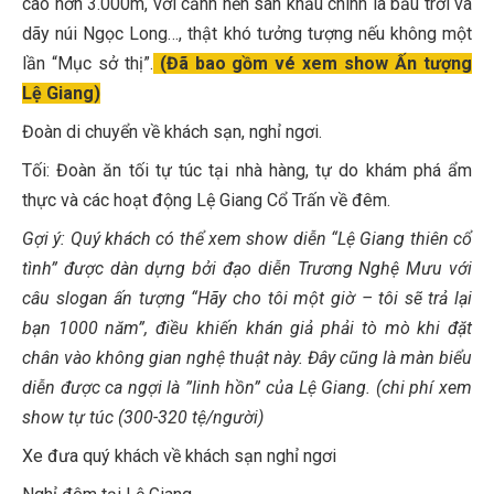
cao hơn 3.000m, với cảnh nền sân khấu chính là bầu trời và
dãy núi Ngọc Long…, thật khó tưởng tượng nếu không một
lần “Mục sở thị”.
(Đã bao gồm vé xem show Ấn tượng
Lệ Giang)
Đoàn di chuyển về khách sạn, nghỉ ngơi.
Tối: Đoàn ăn tối tự túc tại nhà hàng, tự do khám phá ẩm
thực và các hoạt động Lệ Giang Cổ Trấn về đêm.
Gợi ý: Quý khách có thể xem show diễn “Lệ Giang thiên cổ
tình” được dàn dựng bởi đạo diễn Trương Nghệ Mưu với
câu slogan ấn tượng “Hãy cho tôi một giờ – tôi sẽ trả lại
bạn 1000 năm”, điều khiến khán giả phải tò mò khi đặt
chân vào không gian nghệ thuật này. Đây cũng là màn biểu
diễn được ca ngợi là ”linh hồn” của Lệ Giang. (chi phí xem
show tự túc (300-320 tệ/người)
Xe đưa quý khách về khách sạn nghỉ ngơi