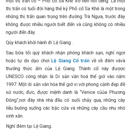
một thị trấn cổ – Phố cổ Sa Khê trở nên nổi tiếng. Là một
thị trấn có tuổi đời hàng thế kỷ Phố cổ Sa Khê là một trong
những thị trấn quan trọng trên đường Trà Ngựa, trước đây
không được nhiều người biết đến và cũng không có nhiều
người đến đây.
Qúy khách khởi hành đi Lệ Giang .
Sau bữa tối quý khách nhận phòng khách sạn, nghỉ ngơi
hoặc tự do dạo chơi
Lệ Giang Cổ trấn
về về đêm vàvà
thưởng thức ẩm của Lệ Giang. Thành cổ này đượợc
UNESCO công nhận là Di sản văn hoá thế giớ vào năm
1997. Một di sản văn hóa thế giớ vi với phong cảnh đẹp đẽ
xứ nước, đưc, được mệnh danh là “Venice củủa Phương
Đông”,nơi đây nhà nhà đều có suối chảy qua, những cây
liễu buông xuống các bậc cửa và những cây cầu nhu nhỏ
xinh xắn.
Nghỉ đêm tại Lệ Giang..