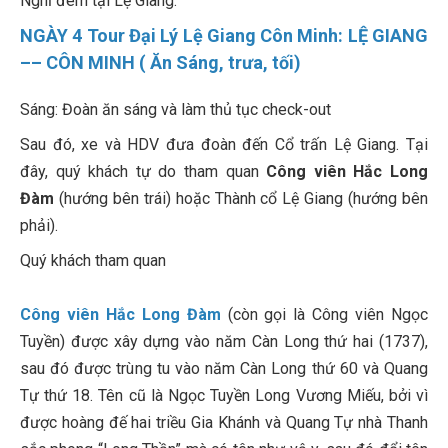
Nghỉ đêm tại Lệ Giang.
NGÀY 4 Tour Đại Lý Lệ Giang Côn Minh: LỆ GIANG
–– CÔN MINH ( Ăn Sáng, trưa, tối)
Sáng: Đoàn ăn sáng và làm thủ tục check-out
Sau đó, xe và HDV đưa đoàn đến Cổ trấn Lệ Giang. Tại
đây, quý khách tự do tham quan
Công viên Hắc Long
Đàm
(hướng bên trái) hoặc Thành cổ Lệ Giang (hướng bên
phải).
Quý khách tham quan
Công viên Hắc Long Đàm
(còn gọi là Công viên Ngọc
Tuyền) được xây dựng vào năm Càn Long thứ hai (1737),
sau đó được trùng tu vào năm Càn Long thứ 60 và Quang
Tự thứ 18. Tên cũ là Ngọc Tuyền Long Vương Miếu, bởi vì
được hoàng đế hai triều Gia Khánh và Quang Tự nhà Thanh