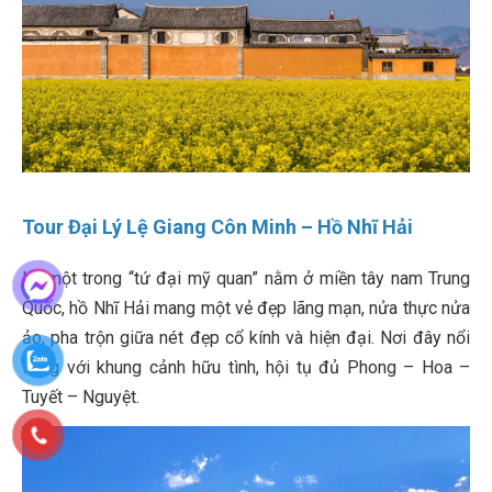
Tour Đại Lý Lệ Giang Côn Minh – Hồ Nhĩ Hải
Là một trong “tứ đại mỹ quan” nằm ở miền tây nam Trung
Quốc, hồ Nhĩ Hải mang một vẻ đẹp lãng mạn, nửa thực nửa
ảo, pha trộn giữa nét đẹp cổ kính và hiện đại. Nơi đây nổi
tiếng với khung cảnh hữu tình, hội tụ đủ Phong – Hoa –
Tuyết – Nguyệt.