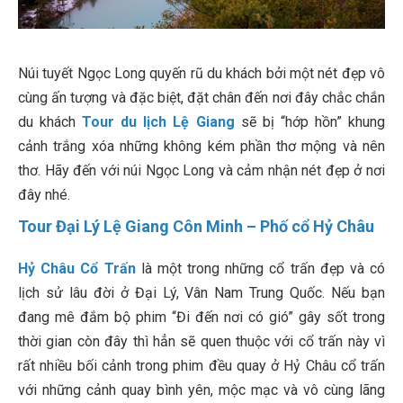
Núi tuyết Ngọc Long quyến rũ du khách bởi một nét đẹp vô
cùng ấn tượng và đặc biệt, đặt chân đến nơi đây chắc chắn
du khách
Tour du lịch Lệ Giang
sẽ bị “hớp hồn” khung
cảnh trắng xóa những không kém phần thơ mộng và nên
thơ. Hãy đến với núi Ngọc Long và cảm nhận nét đẹp ở nơi
đây nhé.
Tour Đại Lý Lệ Giang Côn Minh – Phố cổ Hỷ Châu
Hỷ Châu Cổ Trấn
là một trong những cổ trấn đẹp và có
lịch sử lâu đời ở Đại Lý, Vân Nam Trung Quốc. Nếu bạn
đang mê đắm bộ phim “Đi đến nơi có gió” gây sốt trong
thời gian còn đây thì hẳn sẽ quen thuộc với cổ trấn này vì
rất nhiều bối cảnh trong phim đều quay ở Hỷ Châu cổ trấn
với những cảnh quay bình yên, mộc mạc và vô cùng lãng