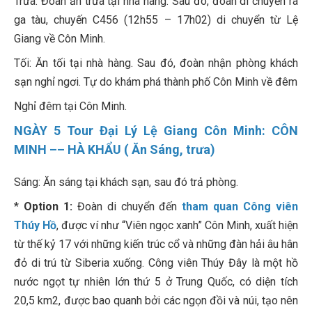
Trưa: Đoàn ăn trưa tại nhà hàng. Sau đó, đoàn di chuyển ra
ga tàu, chuyến C456 (12h55 – 17h02) di chuyển từ Lệ
Giang về Côn Minh.
Tối: Ăn tối tại nhà hàng. Sau đó, đoàn nhận phòng khách
sạn nghỉ ngơi. Tự do khám phá thành phố Côn Minh về đêm
Nghỉ đêm tại Côn Minh.
NGÀY 5 Tour Đại Lý Lệ Giang Côn Minh: CÔN
MINH –– HÀ KHẨU ( Ăn Sáng, trưa)
Sáng: Ăn sáng tại khách sạn, sau đó trả phòng.
*
Option 1:
Đoàn di chuyển đến
tham quan Công viên
Thúy Hồ
, được ví như “Viên ngọc xanh” Côn Minh, xuất hiện
từ thế kỷ 17 với những kiến trúc cổ và những đàn hải âu hân
đỏ di trú từ Siberia xuống. Công viên Thúy Đây là một hồ
nước ngọt tự nhiên lớn thứ 5 ở Trung Quốc, có diện tích
20,5 km2, được bao quanh bởi các ngọn đồi và núi, tạo nên