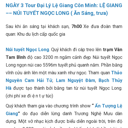
NGÀY 3 Tour Đại Lý Lệ Giang Côn Minh: LỆ GIANG
–– NÚI TUYẾT NGỌC LONG ( Ăn Sáng, trưa)
Sau khi ăn sáng tại khách sạn,
7h00
Xe đưa đoàn tham
quan: Khu du lịch cấp quốc gia
Núi tuyết Ngọc Long
. Quý khách đi cáp treo lên
trạm Vân
Tam Bình
độ cao 3200 m ngắm cảnh đẹp Núi tuyết Ngọc
Long ngọn núi cao 5596m tuyết phủ quanh năm. Phần băng
vĩnh cửu ánh lên một màu xanh như ngọc. Tham quan
Thảo
Nguyên Cam Hải Tử
,
Lam Nguyệt Đàm
,
Bạch Thủy
Hà
được tạo thành bởi băng tan từ núi tuyết Ngọc Long.
(chi phí xe đi ệ n t ự túc)
Quý khách tham gia vào chương trình show
“
Ấn Tượng Lệ
Giang
”
do đạo diễn lừng danh Trương Nghệ Mưu dàn
dựng. Một vở nhạc kịch được biểu diễn ngoài trời, trên độ