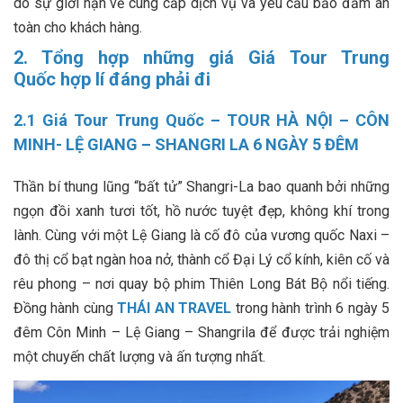
do sự giới hạn về cung cấp dịch vụ và yêu cầu bảo đảm an
toàn cho khách hàng.
2. Tổng hợp những giá Giá Tour Trung
Quốc hợp lí đáng phải đi
2.1 Giá Tour Trung Quốc – TOUR HÀ NỘI – CÔN
MINH- LỆ GIANG – SHANGRI LA 6 NGÀY 5 ĐÊM
Thần bí thung lũng “bất tử” Shangri-La bao quanh bởi những
ngọn đồi xanh tươi tốt, hồ nước tuyệt đẹp, không khí trong
lành. Cùng với một Lệ Giang là cố đô của vương quốc Naxi –
đô thị cổ bạt ngàn hoa nở, thành cổ Đại Lý cổ kính, kiên cố và
rêu phong – nơi quay bộ phim Thiên Long Bát Bộ nổi tiếng.
Đồng hành cùng
THÁI AN TRAVEL
trong hành trình 6 ngày 5
đêm Côn Minh – Lệ Giang – Shangrila để được trải nghiệm
một chuyến chất lượng và ấn tượng nhất.