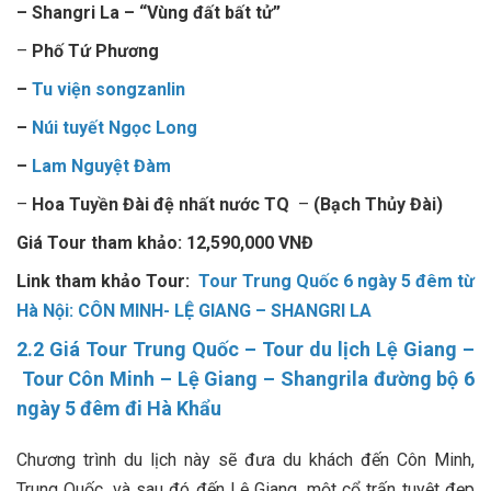
– Shangri La – “Vùng đất bất tử”
–
Phố Tứ Phương
–
Tu viện songzanlin
–
Núi tuyết Ngọc Long
–
Lam Nguyệt Đàm
–
Hoa Tuyền Đài đệ nhất nước TQ
–
(Bạch Thủy Đài)
Giá Tour tham khảo: 12,590,000 VNĐ
Link tham khảo Tour:
Tour Trung Quốc 6 ngày 5 đêm từ
Hà Nội: CÔN MINH- LỆ GIANG – SHANGRI LA
2.2
Giá Tour Trung Quốc
– Tour du lịch Lệ Giang –
Tour Côn Minh – Lệ Giang – Shangrila đường bộ 6
ngày 5 đêm đi Hà Khẩu
Chương trình du lịch này sẽ đưa du khách đến Côn Minh,
Trung Quốc, và sau đó đến Lệ Giang, một cổ trấn tuyệt đẹp