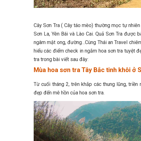
Cây Sơn Tra ( Cây táo mèo) thường mọc tự nhiên t
Sơn La, Yên Bái và Lào Cai. Quả Sơn Tra được
ngâm mật ong, đường…Cùng Thái an Travel chiêm
hiểu các điểm check in ngắm hoa sơn tra tuyệt đ
tra trong bài viết sau đây:
Mùa hoa sơn tra Tây Bắc tinh khôi ở 
Từ cuối tháng 2, trên khắp các thung lũng, triề
đẹp đến mê hồn của hoa sơn tra.