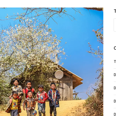
T
D
D
D
D