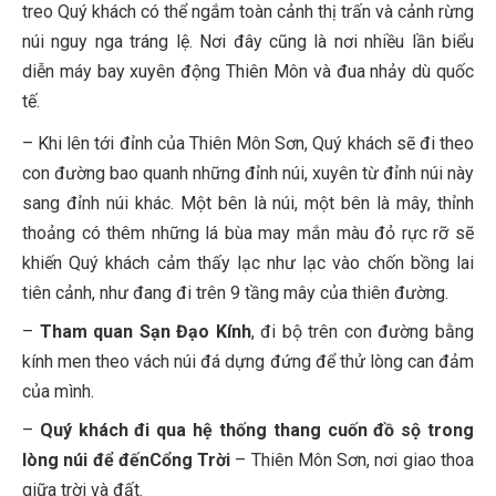
treo Quý khách có thể ngắm toàn cảnh thị trấn và cảnh rừng
núi nguy nga tráng lệ. Nơi đây cũng là nơi nhiều lần biểu
diễn máy bay xuyên động Thiên Môn và đua nhảy dù quốc
tế.
– Khi lên tới đỉnh của Thiên Môn Sơn, Quý khách sẽ đi theo
con đường bao quanh những đỉnh núi, xuyên từ đỉnh núi này
sang đỉnh núi khác. Một bên là núi, một bên là mây, thỉnh
thoảng có thêm những lá bùa may mắn màu đỏ rực rỡ sẽ
khiến Quý khách cảm thấy lạc như lạc vào chốn bồng lai
tiên cảnh, như đang đi trên 9 tầng mây của thiên đường.
–
Tham quan Sạn Đạo Kính
, đi bộ trên con đường bằng
kính men theo vách núi đá dựng đứng để thử lòng can đảm
của mình.
–
Quý khách đi qua hệ thống thang cuốn đồ sộ trong
lòng núi để đến
Cổng Trời
– Thiên Môn Sơn, nơi giao thoa
giữa trời và đất.