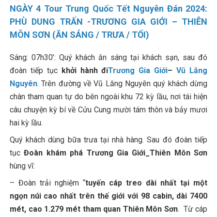
NGÀY 4 Tour Trung Quốc Tết Nguyên Đán 2024:
PHÙ DUNG TRẤN -TRƯƠNG GIA GIỚI – THIÊN
MÔN SƠN (ĂN SÁNG / TRƯA / TỐI)
Sáng: 07h30’: Quý khách ăn sáng tại khách sạn, sau đó
đoàn tiếp tục
khởi hành đi
Trương Gia Giới
–
Vũ Lăng
Nguyên
. Trên đường về Vũ Lăng Nguyên quý khách dừng
chân tham quan tự do bên ngoài khu 72 kỳ lầu, nơi tái hiện
câu chuyện kỳ bí về Cửu Cung mười tám thôn và bảy mươi
hai kỳ lầu.
Quý khách dùng bữa trưa tại nhà hàng. Sau đó đoàn tiếp
tục
Đoàn khám phá Trương Gia Giới_Thiên Môn Sơn
hùng vĩ:
– Đoàn trải nghiệm “
tuyến cáp treo dài nhất tại một
ngọn núi cao nhất trên thế giới với 98 cabin, dài 7400
mét, cao 1.279 mét tham quan Thiên Môn Sơn
. Từ cáp