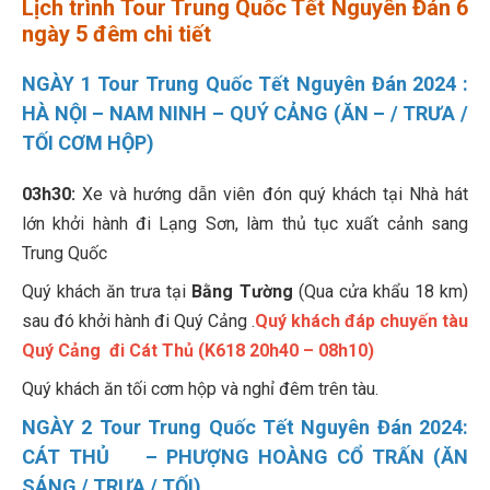
Lịch trình Tour Trung Quốc Tết Nguyên Đán 6
ngày 5 đêm chi tiết
NGÀY 1 Tour Trung Quốc Tết Nguyên Đán 2024 :
HÀ NỘI – NAM NINH – QUÝ CẢNG (ĂN – / TRƯA /
TỐI CƠM HỘP)
03h30:
Xe và hướng dẫn viên đón quý khách tại Nhà hát
lớn khởi hành đi Lạng Sơn, làm thủ tục xuất cảnh sang
Trung Quốc
Quý khách ăn trưa tại
Bằng Tường
(Qua cửa khẩu 18 km)
sau đó khởi hành đi Quý Cảng .
Quý khách đáp chuyến tàu
Quý Cảng đi Cát Thủ (K618 20h40 – 08h10)
Quý khách ăn tối cơm hộp và nghỉ đêm trên tàu.
NGÀY 2 Tour Trung Quốc Tết Nguyên Đán 2024:
CÁT THỦ – PHƯỢNG HOÀNG CỔ TRẤN (ĂN
SÁNG / TRƯA / TỐI)