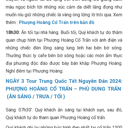
màu ngọc bích tới những xúc cảm da diết lắng đọng như
muốn níu giữ những chiếc lá vàng óng lững lờ trôi qua. Xem
thêm :
Phượng Hoàng Cổ Trấn trên bản đồ
18h30:
Ăn tối tại nhà hàng. Buổi tối, Quý khách tự do thăm
quan chụp hình tại Phượng Hoàng Cổ Trấn với ánh điện và
những chiếc đèn lồng sáng lung linh hai bên bờ sông.
Thưởng thức ly cafe bên bờ sông hoặc các món ẩm thực
địa phương độc đáo được bày bán khắp Phượng Hoàng.
Nghỉ đêm tại Phượng Hoàng.
NGÀY 3 Tour Trung Quốc Tết Nguyên Đán 2024:
PHƯỢNG HOÀNG CỔ TRẤN – PHÙ DUNG TRẤN
(ĂN SÁNG / TRƯA / TỐI )
Sáng: 07h30’: Quý khách ăn sáng tại khách sạn, sau đó,
Quý khách tự do tham quan Phượng Hoàng cổ trấn.
Quý khách ghi lại những bức hình đẹp nhất tại cổ trấn 1300