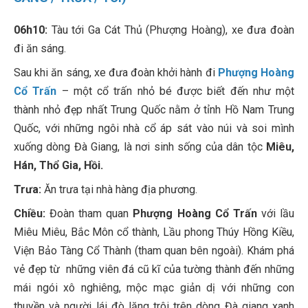
06h10:
Tàu tới Ga Cát Thủ (Phượng Hoàng), xe đưa đoàn
đi ăn sáng.
Sau khi ăn sáng, xe đưa đoàn khởi hành đi
Phượng Hoàng
Cổ Trấn
– một cổ trấn nhỏ bé được biết đến như một
thành nhỏ đẹp nhất Trung Quốc nằm ở tỉnh Hồ Nam Trung
Quốc, với những ngôi nhà cổ áp sát vào núi và soi mình
xuống dòng Đà Giang, là nơi sinh sống của dân tộc
Miêu,
Hán, Thổ Gia, Hồi.
Trưa:
Ăn trưa tại nhà hàng địa phương.
Chiều:
Đoàn tham quan
Phượng Hoàng Cổ Trấn
với lầu
Miêu Miêu, Bắc Môn cổ thành, Lầu phong Thúy Hồng Kiều,
Viện Bảo Tàng Cổ Thành (tham quan bên ngoài). Khám phá
vẻ đẹp từ những viên đá cũ kĩ của tường thành đến những
mái ngói xô nghiêng, mộc mạc giản dị với những con
thuyền và người lái đò lặng trôi trên dòng Đà giang xanh