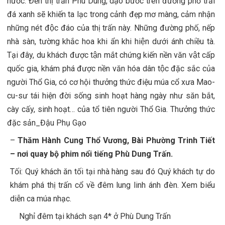
nước. Đến thị trấn Phù Dung, dạo bước trên đường phố trải
đá xanh sẽ khiến ta lạc trong cảnh đẹp mơ màng, cảm nhận
những nét độc đáo của thị trấn này. Những đường phố, nếp
nhà sàn, tường khắc hoa khi ẩn khi hiện dưới ánh chiều tà.
Tại đây, du khách được tận mắt chứng kiến nền văn vật cấp
quốc gia, khám phá được nền văn hóa dân tộc đặc sắc của
người Thổ Gia, có cơ hội thưởng thức điệu múa cổ xưa Mao-
cu-sư tái hiện đời sống sinh hoạt hàng ngày như săn bắt,
cày cấy, sinh hoạt… của tổ tiên người Thổ Gia. Thưởng thức
đặc sản_Đậu Phụ Gạo
–
Thăm Hành Cung Thổ Vương, Bài Phường Trinh Tiết
– nơi quay bộ phim nổi tiếng Phù Dung Trấn.
Tối: Quý khách ăn tối tại nhà hàng sau đó Quý khách tự do
khám phá thị trấn cổ về đêm lung linh ánh đèn. Xem biểu
diễn ca múa nhạc.
Nghỉ đêm tại khách sạn 4* ở Phù Dung Trấn