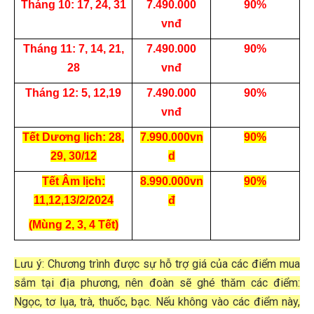
Tháng 10: 17, 24, 31
7.490.000
90%
vnđ
Tháng 11: 7, 14, 21,
7.490.000
90%
28
vnđ
Tháng 12: 5, 12,19
7.490.000
90%
vnđ
Tết Dương lịch: 28,
7.990.000vn
90%
29, 30/12
d
Tết Âm lịch:
8.990.000vn
90%
11,12,13/2/2024
đ
(Mùng 2, 3, 4 Tết)
Lưu ý: Chương trình được sự hỗ trợ giá của các điểm mua
sắm tại địa phương, nên đoàn sẽ ghé thăm các điểm:
Ngọc, tơ lụa, trà, thuốc, bạc. Nếu không vào các điểm này,