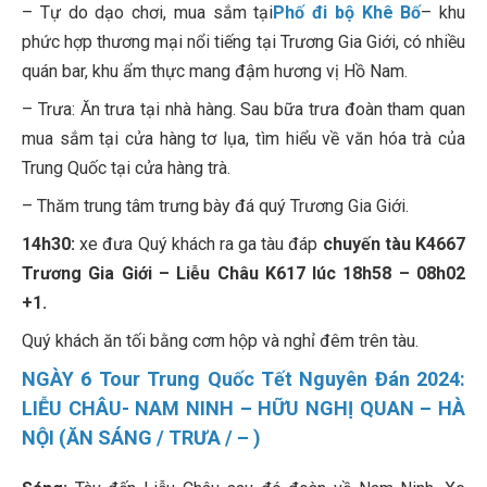
– Tự do dạo chơi, mua sắm tại
Phố đi bộ Khê Bố
– khu
phức hợp thương mại nổi tiếng tại Trương Gia Giới, có nhiều
quán bar, khu ẩm thực mang đậm hương vị Hồ Nam.
– Trưa: Ăn trưa tại nhà hàng. Sau bữa trưa đoàn tham quan
mua sắm tại cửa hàng tơ lụa, tìm hiểu về văn hóa trà của
Trung Quốc tại cửa hàng trà.
– Thăm trung tâm trưng bày đá quý Trương Gia Giới.
14h30:
xe đưa Quý khách ra ga tàu đáp
chuyến tàu K4667
Trương Gia Giới – Liễu Châu K617 lúc 18h58 – 08h02
+1.
Quý khách ăn tối bằng cơm hộp và nghỉ đêm trên tàu.
NGÀY 6 Tour Trung Quốc Tết Nguyên Đán 2024:
LIỄU CHÂU- NAM NINH – HỮU NGHỊ QUAN – HÀ
NỘI (ĂN SÁNG / TRƯA / – )