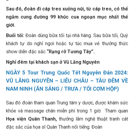
Sau đó, đoàn đi cáp treo xuống núi, từ cáp treo, có thể
ngắm cung đường 99 khúc cua ngoạn mục nhất thế
giới.
Buổi tối:
Đoàn dùng bữa tối tại nhà hàng. Sau bữa tối, Quý
khách tự do nghỉ ngơi hoặc tự túc mua vé thưởng thức
show diễn đặc sắc
“Rạng rỡ Tương Tây”.
Nghỉ đêm tại khách sạn ở Vũ Lăng Nguyên
NGÀY 5 Tour Trung Quốc Tết Nguyên Đán 2024:
VŨ LĂNG NGUYÊN – LIỄU CHÂU – TÀU ĐÊM VỀ
NAM NINH (ĂN SÁNG / TRƯA / TỐI CƠM HỘP)
Sau đó đoàn tham quan Trung tâm y dược, được khám sức
khỏe và massage chân miễn phí trong 1 giờ. Tham quan
Họa viện Quân Thanh,
thưởng lãm nghệ thuật tranh cát
đặc sắc của họa sĩ Quân Thanh nổi tiếng. Đoàn