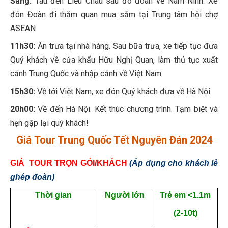
Sáng:
Tàu đến Liễu Châu sau đó đoàn về Nam Ninh. Xe
đón Đoàn đi thăm quan mua sắm tại Trung tâm hội chợ
ASEAN
11h30:
Ăn trưa tại nhà hàng. Sau bữa trưa, xe tiếp tục đưa
Quý khách về cửa khẩu Hữu Nghị Quan, làm thủ tục xuất
cảnh Trung Quốc và nhập cảnh về Việt Nam.
15h30:
Về tới Việt Nam, xe đón Quý khách đưa về Hà Nội.
20h00:
Về đến Hà Nội. Kết thúc chương trình. Tạm biệt và
hẹn gặp lại quý khách!
Giá Tour Trung Quốc Tết Nguyên Đán 2024
GIÁ TOUR TRỌN GÓI/KHÁCH
(Áp dụng cho khách lẻ
ghép đoàn)
Thời gian
Người lớn
Trẻ em <1.1m
(2-10t)