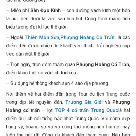
– Miễn phí
Sàn Đạo Kính
– con đường vách kính một bên
là núi, bên dưới là vực sâu hun hút. Công trình mang tính
biểu tượng đạt kỉ lục thế giới .
– Ngoài
Thiên Môn Sơn
,
Phượng Hoàng Cổ Trấn
là các
điểm đến được nhiều du khách yêu thích. Trải nghiệm cáp
treo dài nhất thế giới
– Trọn ngày, trọn đêm thăm quan
Phượng Hoàng Cổ Trấn
,
điểm khác biệt so với lịch trình cũ
– Sử dụng hệ thống khách sạn 4 sao địa phương.
Nói thêm về hai điểm đến trong Tour du lịch Trung quốc
trong dịp tết nguyên đán,
Trương Gia Giới
và
Phượng
Hoàng cổ trấn
– lọt
TOP 4 cổ trấn Trung Quốc
là hai
điểm du lịch nổi tiếng bậc nhất Trung Quốc. Với cảnh đẹp
hùng vỹ, hoang sơ và vô cùng thơ mộng nên hai nơi này
luôn thu hút rất đông du khách đến tham quan. Nếu bạn