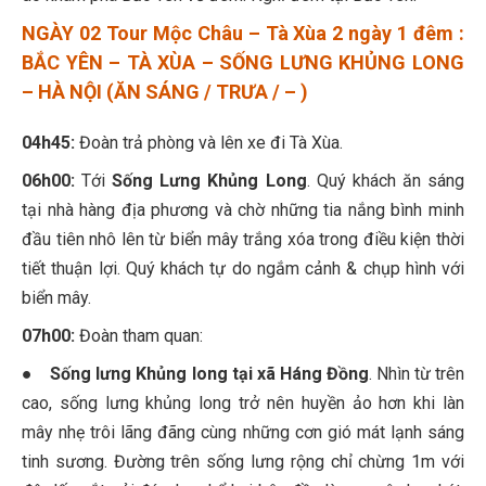
NGÀY 02 Tour Mộc Châu – Tà Xùa 2 ngày 1 đêm :
BẮC YÊN – TÀ XÙA – SỐNG LƯNG KHỦNG LONG
– HÀ NỘI (ĂN SÁNG / TRƯA / – )
04h45:
Đoàn trả phòng và lên xe đi Tà Xùa.
06h00:
Tới
Sống Lưng Khủng Long
. Quý khách ăn sáng
tại nhà hàng địa phương và chờ những tia nắng bình minh
đầu tiên nhô lên từ biển mây trắng xóa trong điều kiện thời
tiết thuận lợi. Quý khách tự do ngắm cảnh & chụp hình với
biển mây.
07h00:
Đoàn tham quan:
●
Sống lưng Khủng long tại xã Háng Đồng
. Nhìn từ trên
cao, sống lưng khủng long trở nên huyền ảo hơn khi làn
mây nhẹ trôi lãng đãng cùng những cơn gió mát lạnh sáng
tinh sương. Đường trên sống lưng rộng chỉ chừng 1m với