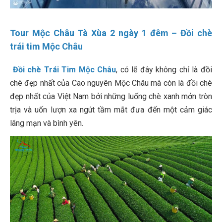
Tour Mộc Châu Tà Xùa 2 ngày 1 đêm – Đồi chè
trái tim Mộc Châu
Đồi chè Trái Tim Mộc Châu
, có lẽ đây không chỉ là đồi
chè đẹp nhất của Cao nguyên Mộc Châu mà còn là đồi chè
đẹp nhất của Việt Nam bởi những luống chè xanh mởn tròn
trịa và uốn lượn xa ngút tầm mắt đưa đến một cảm giác
lãng mạn và bình yên.