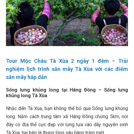
Tour Mộc Châu Tà Xùa 2 ngày 1 đêm – Trải
nghiệm lịch trình săn mây Tà Xùa với các điểm
săn mây hấp dẫn
Sống lưng khủng long tại Háng Đồng – Sống lưng
khủng long Tà Xùa
Nhắc đến Tà Xùa, bạn không thể bỏ qua Sống lưng khủng
long. Nằm cách trung tâm xã Háng Đồng chừng 5km, nơi
đây có địa thế cực đẹp với lưng tựa vào dãy nguyên sinh
Tà Xùa, hai bên là thung lũng sâu hàng trăm mét.