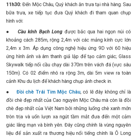
11h30:
Đến Mộc Châu, Quý khách ăn trưa tại nhà hàng. Sau
bữa trưa, xe tiếp tục đưa Quý khách đi tham quan chụp
hình với:
●
Cầu kính Bạch Long
được bắc qua hai ngọn núi có
khoảng cách 285m, rộng 2,4m với các mảng kính cực lớn
2,4m x 3m. Áp dụng công nghệ hiệu ứng 9D với 60 hiệu
ứng hình ảnh và âm thanh giả lập để tạo cảm giác; Glass
Skywalk tiếp nối cầu chạy dài 370m trên vách đá (vực sâu
150m). Có 02 điểm nhô ra rộng 3m, dài 5m view ra toàn
cảnh Khu du lịch để khách hàng chụp ảnh check in.
●
Đồi chè Trái Tim Mộc Châu
, có lẽ đây không chỉ là
đồi chè đẹp nhất của Cao nguyên Mộc Châu mà còn là đồi
chè đẹp nhất của Việt Nam bởi những luống chè xanh mởn
tròn trịa và uốn lượn xa ngút tầm mắt đưa đến một cảm
giác lãng mạn và bình yên. Đây cũng chính là vùng nguyên
liệu để sản xuất ra thương hiệu nổi tiếng chính là Ô Long