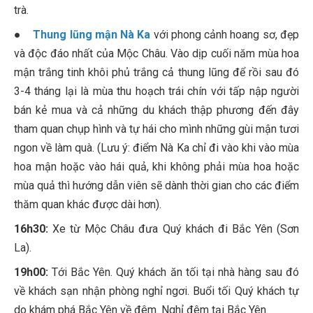
trà.
●
Thung lũng mận Nà Ka
với phong cảnh hoang sơ, đẹp
và độc đáo nhất của Mộc Châu. Vào dịp cuối năm mùa hoa
mận trắng tinh khôi phủ trắng cả thung lũng để rồi sau đó
3-4 tháng lại là mùa thu hoạch trái chín với tấp nập người
bán kẻ mua và cả những du khách thập phương đến đây
tham quan chụp hình và tự hái cho mình những gùi mận tươi
ngon về làm quà. (Lưu ý: điểm Nà Ka chỉ đi vào khi vào mùa
hoa mận hoặc vào hái quả, khi không phải mùa hoa hoặc
mùa quả thì hướng dẫn viên sẽ dành thời gian cho các điểm
thăm quan khác được dài hơn).
16h30:
Xe từ Mộc Châu đưa Quý khách đi Bắc Yên (Sơn
La).
19h00:
Tới Bắc Yên. Quý khách ăn tối tại nhà hàng sau đó
về khách sạn nhận phòng nghỉ ngơi. Buổi tối Quý khách tự
do khám phá Bắc Yên về đêm. Nghỉ đêm tại Bắc Yên.