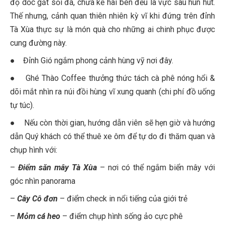
độ dốc gắt sỏi đá, chưa kể hai bên đều là vực sâu hun hút.
Thế nhưng, cảnh quan thiên nhiên kỳ vĩ khi đứng trên đỉnh
Tà Xùa thực sự là món quà cho những ai chinh phục được
cung đường này.
● Đỉnh Gió ngắm phong cảnh hùng vỹ nơi đây.
● Ghé Thào Coffee thưởng thức tách cà phê nóng hổi &
dõi mắt nhìn ra núi đồi hùng vĩ xung quanh (chi phí đồ uống
tự túc).
● Nếu còn thời gian, hướng dẫn viên sẽ hẹn giờ và hướng
dẫn Quý khách có thể thuê xe ôm để tự do đi thăm quan và
chụp hình với:
–
Điểm săn mây Tà Xùa
– nơi có thể ngắm biển mây với
góc nhìn panorama
–
Cây Cô đơn
– điểm check in nổi tiếng của giới trẻ
–
Mỏm cá heo
– điểm chụp hình sống ảo cực phê