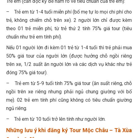
Trẻ em (cần đọc kỹ để nắm rõ về tiêu chuẩn của trẻ em):
– Trẻ em từ 1-4 tuổi miễn phí (bố mẹ tự lo mọi chi phí cho
trẻ, không chiếm chỗ trên xe). 2 người lớn chỉ được kèm
theo 01 trẻ miễn phí, từ trẻ thứ 2 tính 75% giá tour (tiêu
chuẩn như trẻ em tính phí).
Nếu 01 người lớn đi kèm 01 trẻ từ 1-4 tuổi thì trẻ phải mua
50% giá tour của người lớn (được hưởng chỗ ngồi riêng
trên xe, 1/2 suất ăn người lớn và các dịch vụ khác như trẻ
đóng 75% giá tour).
– Trẻ em từ 5-9 tuổi tính 75% giá tour (ăn suất riêng, chỗ
ngồi trên xe riêng nhưng phải ngủ chung giường với bố
mẹ). 02 trẻ em tính phí cũng không có tiêu chuẩn giường
ngủ riêng.
– Trẻ em từ 10 tuổi trở lên tính như người lớn.
Những lưu ý khi đăng ký Tour Mộc Châu – Tà Xùa