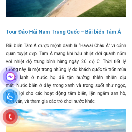
Tour Đảo Hải Nam Trung Quốc –
Bãi biển Tám Á
Bãi biển Tám Á được mệnh danh là “Hawai Châu Á” vì cảnh
quan tuyệt đẹp. Tam Á mang khí hậu nhiệt đới quanh năm
với nhiệt độ trung bình hàng ngày 26 độ C. Thời tiết lý
tưởng này là một trong những lý do khách quốc tế trốn mùa
đông lạnh ở nước họ để tận hưởng thiên nhiên dịu
mát. Nước biển ở đây trong xanh và trong suốt như ngọc,
thuận lợi cho các hoạt động tắm biển, lặn ngắm san hô,
lướt ván, và tham gia các trò chơi nước khác.