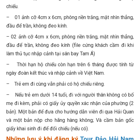
chiếu.
– 01 ảnh cỡ 4cm x 6cm, phông nền trắng, mặt nhìn thẳng,
đầu để trần, không đeo kính.
–
02 ảnh cỡ 4cm x 6cm, phông nền trắng, mặt nhìn thẳng,
đầu để trần, không đeo kính (file cứng khách cầm đi khi
làm thủ tục nhập cảnh tại sân bay Tam Á)
– Thời hạn hộ chiếu còn hạn trên 6 tháng được tính từ
ngày đoàn kết thúc và nhập cảnh về Việt Nam.
– Trẻ em đi cùng vẫn phải có hộ chiếu riêng.
– Nếu trẻ em dưới 14 tuổi, đi với người thân không có bố
mẹ đi kèm, phải có giấy ủy quyền xác nhận của phường (2
bản). Một bản để đưa cho hướng dẫn viên đi qua Hải Quan
và một bản nộp cho hãng hàng không; Và cầm bản gốc
giấy khai sinh đi để đối chiếu (nếu có).
Những lưu ý khi đăng ký
Tour Đảo Hải Nam