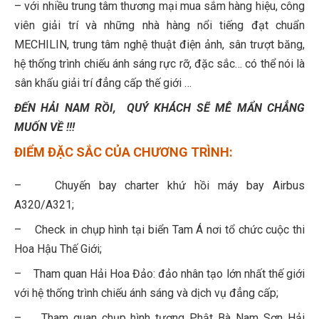
– với nhiều trung tâm thương mại mua sắm hàng hiệu, công
viên giải trí và những nhà hàng nổi tiếng đạt chuẩn
MECHILIN, trung tâm nghệ thuật điện ảnh, sân trượt băng,
hệ thống trình chiếu ánh sáng rực rỡ, đặc sắc… có thể nói là
sân khấu giải trí đẳng cấp thế giới …
ĐẾN HẢI NAM RỒI, QUÝ KHÁCH SẼ MÊ MẨN CHẲNG
MUỐN VỀ !!!
ĐIỂM ĐẶC SẮC CỦA CHƯƠNG TRÌNH:
– Chuyến bay charter khứ hồi máy bay Airbus
A320/A321;
– Check in chụp hình tại biển Tam Á nơi tổ chức cuộc thi
Hoa Hậu Thế Giới;
– Tham quan Hải Hoa Đảo: đảo nhân tạo lớn nhất thế giới
với hệ thống trình chiếu ánh sáng và dịch vụ đẳng cấp;
– Tham quan chụp hình tượng Phật Bà Nam Sơn Hải