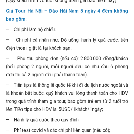
(Quý khách trên 70 tuổi không tham gia bảo hiểm này)
Giá Tour Hà Nội – Đảo Hải Nam 5 ngày 4 đêm không
bao gồm:
– Chi phí làm hộ chiếu;
– Chi phí cá nhân như: Đồ uống, hành lý quá cước, tiền
điện thoại, giặt là tại khách sạn …
– Phụ thu phòng đơn (nếu có): 2.800.000 đồng/khách
(nếu phòng 2 người, mỗi người đều có nhu cầu ở phòng
đơn thì cả 2 người đều phải thanh toán);
– Tiền tips là thông lệ quốc tế khi đi du lịch nước ngoài và
là khoản bắt buộc, quý khách vui lòng thanh toán cho HDV
trong quá trình tham gia tour, bao gồm trẻ em từ 2 tuổi trở
lên. Tiền tips cho HDV là: 5USD/1khách/1ngày;
– Hành lý quá cước theo quy định;
– Phí test covid và các chi phí liên quan (nếu có);