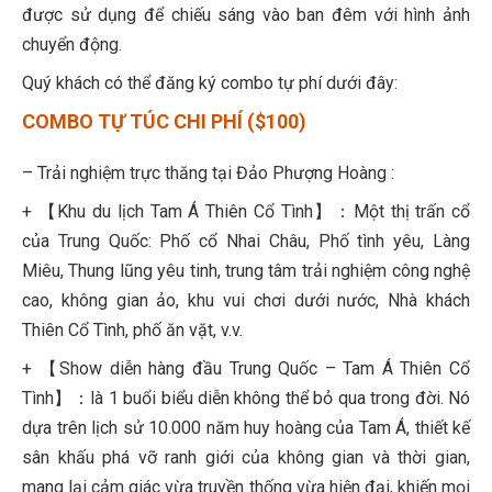
được sử dụng để chiếu sáng vào ban đêm với hình ảnh
chuyển động.
Quý khách có thể đăng ký combo tự phí dưới đây:
COMBO TỰ TÚC CHI PHÍ ($100)
– Trải nghiệm trực thăng tại Đảo Phượng Hoàng :
+ 【Khu du lịch Tam Á Thiên Cổ Tình】：Một thị trấn cổ
của Trung Quốc: Phố cổ Nhai Châu, Phố tình yêu, Làng
Miêu, Thung lũng yêu tinh, trung tâm trải nghiệm công nghệ
cao, không gian ảo, khu vui chơi dưới nước, Nhà khách
Thiên Cổ Tình, phố ăn vặt, v.v.
+ 【Show diễn hàng đầu Trung Quốc – Tam Á Thiên Cổ
Tình】：là 1 buổi biểu diễn không thể bỏ qua trong đời. Nó
dựa trên lịch sử 10.000 năm huy hoàng của Tam Á, thiết kế
sân khấu phá vỡ ranh giới của không gian và thời gian,
mang lại cảm giác vừa truyền thống vừa hiện đại, khiến mọi