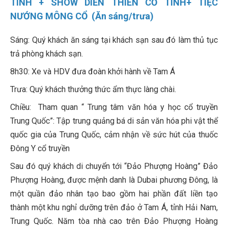
TÌNH + SHOW DIỄN THIÊN CỔ TÌNH+ TIỆC
NƯỚNG MÔNG CỔ (Ăn sáng/trưa)
Sáng: Quý khách ăn sáng tại khách sạn sau đó làm thủ tục
trả phòng khách sạn.
8h30: Xe và HDV đưa đoàn khởi hành về Tam Á
Trưa: Quý khách thưởng thức ẩm thực làng chài.
Chiều: Tham quan “ Trung tâm văn hóa y học cổ truyền
Trung Quốc”: Tập trung quảng bá di sản văn hóa phi vật thể
quốc gia của Trung Quốc, cảm nhận về sức hút của thuốc
Đông Y cổ truyền
Sau đó quý khách di chuyển tới “Đảo Phượng Hoàng” Đảo
Phượng Hoàng, được mệnh danh là Dubai phương Đông, là
một quần đảo nhân tạo bao gồm hai phần đất liền tạo
thành một khu nghỉ dưỡng trên đảo ở Tam Á, tỉnh Hải Nam,
Trung Quốc. Năm tòa nhà cao trên Đảo Phượng Hoàng