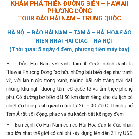
KHÁM PHÁ THIÊN ĐƯỜNG BIỂN – HAWAII
PHƯƠNG ĐÔNG
TOUR ĐẢO HẢI NAM – TRUNG QUỐC
HÀ NỘI – ĐẢO HẢI NAM – TAM Á – HẢI HOA ĐẢO
– THIÊN NHAI HẢI GIÁC – HÀ NỘI
(Thời gian: 5 ngày 4 đêm, phương tiện máy bay)
– Đảo Hải Nam với vịnh Tam Á được mệnh danh là
“Hawai Phương Đông “sở hữu những bãi biển đẹp như tranh
vẽ, với làn nước trong xanh, những bãi cát trắng trải dài,
những khu nghỉ dưỡng tầm cỡ quốc tế và ẩm thực phong
phú. Có đường bờ biền dài 50 km dành riêng cho du lịch có
nhiệt độ trung bình quanh năm từ 26 – 30 độ C. Thành phố
Tam Á rất sôi động, phục vụ du khách bất kể ngày đêm.
– Bên cạnh đó Hải Nam còn có Hải Hoa đảo là đảo nhân
tạo lớn nhất thế giới có chi phí xây dựng lên đến 21 tỷ USD