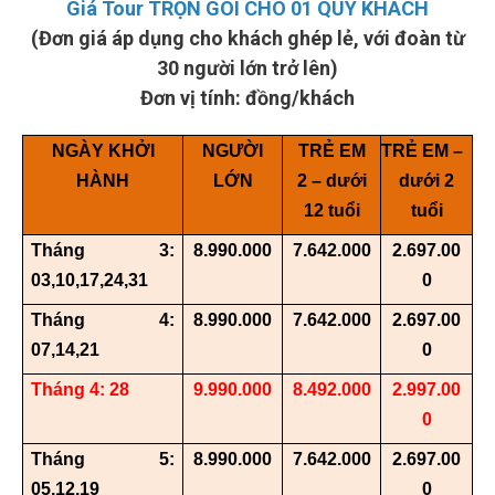
Giá Tour TRỌN GÓI CHO 01 QUÝ KHÁCH
(Đơn giá áp dụng cho khách ghép lẻ, với đoàn từ
30 người lớn trở lên)
Đơn vị tính: đồng/khách
NGÀY KHỞI
NGƯỜI
TRẺ EM
TRẺ EM –
HÀNH
LỚN
2 – dưới
dưới 2
12 tuổi
tuổi
Tháng 3:
8.
9
90.000
7.642.000
2.697.00
03,10,17,24,31
0
Tháng 4:
8.
9
90.000
7.642.000
2.697.00
07,14,21
0
Tháng 4
: 28
9.
9
90.000
8.492.000
2.997.00
0
Tháng
5:
8.
9
90.000
7.642.000
2.697.00
05,12,19
0