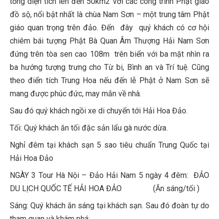
tổng diện tích lên đến 50km2 với các công trình Phật giáo
đồ sộ, nổi bật nhất là chùa Nam Sơn – một trung tâm Phật
giáo quan trọng trên đảo. Đến đây quý khách có cơ hội
chiêm bái tượng Phật Bà Quan Âm Thượng Hải Nam Sơn
đứng trên tòa sen cao 108m trên biển với ba mặt nhìn ra
ba hướng tượng trưng cho Từ bi, Bình an và Trí tuệ. Cũng
theo điển tích Trung Hoa nếu đến lễ Phật ở Nam Sơn sẽ
mang được phúc đức, may mắn về nhà.
Sau đó quý khách ngồi xe di chuyển tới Hải Hoa Đảo.
Tối: Quý khách ăn tối đặc sản lẩu gà nước dừa.
Nghỉ đêm tại khách sạn 5 sao tiêu chuẩn Trung Quốc tại
Hải Hoa Đảo
NGÀY 3 Tour Hà Nội – Đảo Hải Nam 5 ngày 4 đêm: ĐẢO
DU LỊCH QUỐC TẾ HẢI HOA ĐẢO (Ăn sáng/tối )
Sáng: Quý khách ăn sáng tại khách sạn. Sau đó đoàn tự do
tham quan và khám phá: