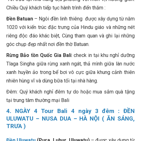
Chiều Quý khách tiếp tục hành trình đến thăm :
Đền Batuan
– Ngôi đền linh thiêng được xây dựng từ năm
1020 với kiến trúc đặc trưng của Hindu giáo và những nét
riêng độc đáo khác biệt, Cùng tham quan và ghi lại những
góc chụp đẹp nhất nơi đền thờ Batuan.
Rừng Bảo tồn Quốc Gia Bali
: check in tại khu nghỉ dưỡng
Tlaga Singha giữa rừng xanh ngát, thả mình giữa làn nước
xanh huyền ảo trong bể bơi vô cực giữa khung cảnh thiên
nhiên hùng vĩ và dùng bữa tối tại nhà hàng.
Đêm: Quý khách nghỉ đêm tự do hoặc mua sắm quà tặng
tại trung tâm thường mại Bali
4. NGÀY 4 Tour Bali 4 ngày 3 đêm : ĐỀN
ULUWATU – NUSA DUA – HÀ NỘI ( ĂN SÁNG,
TRƯA )
Đền Uluwatu
(Pura Luhur Uluwatu)
– được xây dựng từ