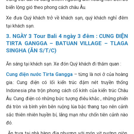
biển lộng gió theo phong cách châu Âu.
Xe đưa Quý khách trở về khách sạn, quý khách nghỉ đêm
tại khách sạn.
3. NGÀY 3 Tour Bali 4 ngày 3 đêm : CUNG ĐIỆN
TIRTA GANGGA – BATUAN VILLAGE – TLAGA
SINGHA (ĂN S/T/C)
Ăn sáng tại khách sạn. Xe đón Quý khách đi thăm quan :
Cung điện nước Tirta Gangga
– từng là nơi ở của hoàng
gia.: Cung điện có lối kiến trúc đậm nét truyền thống
Indonesia pha trộn phong cách cổ kính của kiến trúc Châu
Âu. Cung điện có những bức tượng điêu khắc , những phiến
đá tròn và bình yên bên ruộng lúa bậc thang tạo nên cảnh
sắc thiên nhiên huyền bí, lãng mạn như chốn tiên cảnh nào
đó.
Ăn trưa tại nhà hàng địa phương với món vịt nướng giòn.