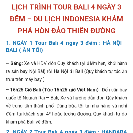
LỊCH TRÌNH TOUR BALI 4 NGÀY 3
ĐÊM – DU LỊCH INDONESIA KHÁM
PHÁ HÒN ĐẢO THIÊN ĐƯỜNG
1. NGÀY 1 Tour Bali 4 ngày 3 đêm : HÀ NỘI –
BALI ( ĂN TỐI)
– Sáng:
Xe và HDV đón Qúy khách tại điểm hẹn, khởi hành
ra sân bay Nội Bài) rời Hà Nội đi Bali (Quý khách tự túc ăn
trưa trên máy bay )
– 16h25 Giờ Bali (Tức 15h25 giờ Việt Nam)
: Đến sân bay
quốc tế Ngurah Rai – Bali, Xe và hướng dẫn đón Qúy khách
về trung tâm thành phố. Dùng bữa tối tại nhà hàng và nghỉ
đêm tại khách sạn 4* hoặc tương đương. Quý khách tự do
khám phá Bali về đêm.
2. NGÀY 2 Tour Bali 4 ngày 3 đêm : HANDARA