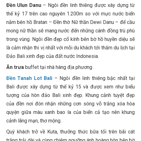
Đền Ulun Danu
– Ngôi đền linh thiêng được xây dựng từ
thế kỷ 17 trên cao nguyên 1.200m so với mực nước biển
nằm bên hồ Bratan – Đền thờ Nữ thần Dewi Danu – để cầu
mong nữ thần sẽ mang nước đến những cánh đồng trù phù
trong vùng. Ngôi đền đẹp cổ kính bên bờ hồ huyền diệu sẽ
là cảm nhận thi vị nhất với mỗi du khách tới thăm du lịch tại
Đảo Bali xinh đẹp của đất nước Indonesia.
Ăn trưa
buffet tại nhà hàng địa phương .
Đền Tanah Lot Bali
– Ngôi đền linh thiêng bậc nhất tại
Bali được xây dựng từ thế kỷ 15 và được xem như biểu
tượng của hòn đảo Bali xinh đẹp. Khung cảnh tuyệt đẹp
của đền nơi đón nhận những cơn sóng vỗ trắng xóa hòa
quyện giữa màu xanh bao la của biển cả tạo nên khung
cảnh lãng mạn, thơ mộng.
Quý khách trở về Kuta, thưởng thức bữa tối trên bãi cát
trắng trải dài và cùng chiêm ngưỡng ánh hoàng hôn bên bờ