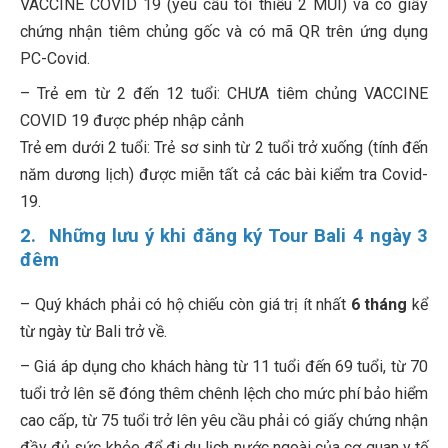
VACCINE COVID 19 (yêu cầu tối thiểu 2 MŨI) và có giấy
chứng nhận tiêm chủng gốc và có mã QR trên ứng dụng
PC-Covid.
– Trẻ em từ 2 đến 12 tuổi: CHƯA tiêm chủng VACCINE
COVID 19 được phép nhập cảnh
Trẻ em dưới 2 tuổi: Trẻ sơ sinh từ 2 tuổi trở xuống (tính đến
năm dương lịch) được miễn tất cả các bài kiểm tra Covid-
19.
2. Những lưu ý khi đăng ký Tour Bali 4 ngày 3
đêm
– Quý khách phải có hộ chiếu còn giá trị ít nhất
6 tháng
kể
từ ngày từ Bali trở về.
– Giá áp dụng cho khách hàng từ 11 tuổi đến 69 tuổi, từ 70
tuổi trở lên sẽ đóng thêm chênh lệch cho mức phí bảo hiểm
cao cấp, từ 75 tuổi trở lên yêu cầu phải có giấy chứng nhận
đầy đủ sức khỏe để đi du lịch nước ngoài của cơ quan y tế