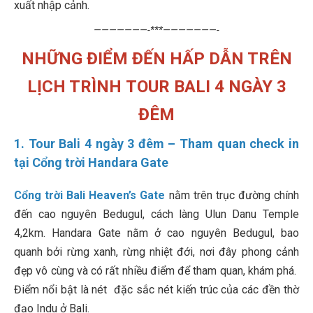
xuất nhập cảnh.
———————-***———————-
NHỮNG ĐIỂM ĐẾN HẤP DẪN TRÊN
LỊCH TRÌNH TOUR BALI 4 NGÀY 3
ĐÊM
1. Tour Bali 4 ngày 3 đêm – Tham quan check in
tại Cổng trời Handara Gate
Cổng trời Bali Heaven’s Gate
nằm trên trục đường chính
đến cao nguyên Bedugul, cách làng Ulun Danu Temple
4,2km. Handara Gate nằm ở cao nguyên Bedugul, bao
quanh bởi rừng xanh, rừng nhiệt đới, nơi đây phong cảnh
đẹp vô cùng và có rất nhiều điểm để tham quan, khám phá.
Điểm nổi bật là nét đ
ặc sắc nét kiến trúc của các đền thờ
đạo Indu ở Bali.