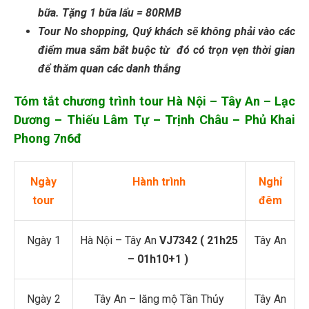
bữa. Tặng 1 bữa lẩu = 80RMB
Tour No shopping, Quý khách sẽ không phải vào các
điểm mua sắm bắt buộc từ đó có trọn vẹn thời gian
để thăm quan các danh thắng
Tóm tắt chương trình tour Hà Nội – Tây An – Lạc
Dương – Thiếu Lâm Tự – Trịnh Châu – Phủ Khai
Phong 7n6đ
Ngày
Hành trình
Nghỉ
tour
đêm
Ngày 1
Hà Nội – Tây An
VJ7342 ( 21h25
Tây An
– 01h10+1 )
Ngày 2
Tây An – lăng mộ Tần Thủy
Tây An