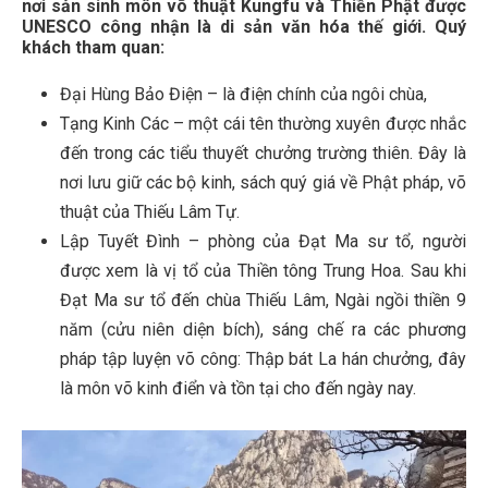
nơi sản sinh môn võ thuật Kungfu và Thiền Phật được
UNESCO công nhận là di sản văn hóa thế giới. Quý
khách tham quan:
Đại Hùng Bảo Điện – là điện chính của ngôi chùa,
Tạng Kinh Các – một cái tên thường xuyên được nhắc
đến trong các tiểu thuyết chưởng trường thiên. Đây là
nơi lưu giữ các bộ kinh, sách quý giá về Phật pháp, võ
thuật của Thiếu Lâm Tự.
Lập Tuyết Đình – phòng của Đạt Ma sư tổ, người
được xem là vị tổ của Thiền tông Trung Hoa. Sau khi
Đạt Ma sư tổ đến chùa Thiếu Lâm, Ngài ngồi thiền 9
năm (cửu niên diện bích), sáng chế ra các phương
pháp tập luyện võ công: Thập bát La hán chưởng, đây
là môn võ kinh điển và tồn tại cho đến ngày nay.