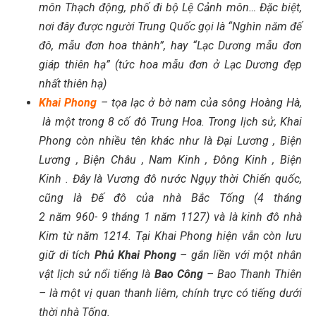
môn Thạch động, phố đi bộ Lệ Cảnh môn… Đặc biệt,
nơi đây được người Trung Quốc gọi là “Nghìn năm đế
đô, mẫu đơn hoa thành”, hay “Lạc Dương mẫu đơn
giáp thiên hạ” (tức hoa mẫu đơn ở Lạc Dương đẹp
nhất thiên hạ)
Khai Phong
– tọa lạc ở bờ nam của sông Hoàng Hà,
là một trong 8 cố đô Trung Hoa. Trong lịch sử, Khai
Phong còn nhiều tên khác như là Đại Lương , Biện
Lương , Biện Châu , Nam Kinh , Đông Kinh , Biện
Kinh . Đây là Vương đô nước Ngụy thời Chiến quốc,
cũng là Đế đô của nhà Bắc Tống (4 tháng
2 năm 960- 9 tháng 1 năm 1127) và là kinh đô nhà
Kim từ năm 1214.
Tại Khai Phong hiện vẫn còn lưu
giữ di tích
Phủ Khai Phong
– gắn liền với một nhân
vật lịch sử nổi tiếng là
Bao Công
– Bao Thanh Thiên
– là một vị quan thanh liêm, chính trực có tiếng dưới
thời nhà Tống.