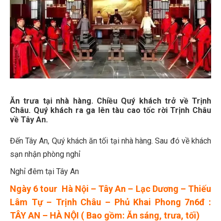
Ăn trưa tại nhà hàng. Chiều Quý khách trở về Trịnh
Châu. Quý khách ra ga lên tàu cao tốc rời Trịnh Châu
về Tây An.
Đến Tây An, Quý khách ăn tối tại nhà hàng. Sau đó về khách
sạn nhận phòng nghỉ
Nghỉ đêm tại Tây An
Ngày 6 tour Hà Nội – Tây An – Lạc Dương – Thiếu
Lâm Tự – Trịnh Châu – Phủ Khai Phong 7n6đ :
TÂY AN – HÀ NỘI ( Bao gồm: Ăn sáng, trưa, tối)