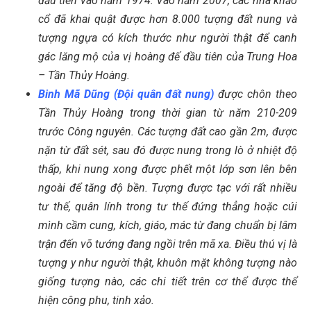
đầu tiên vào năm 1974. Vào năm 2007, các nhà khảo
cổ đã khai quật được hơn 8.000 tượng đất nung và
tượng ngựa có kích thước như người thật để canh
gác lăng mộ của vị hoàng đế đầu tiên của Trung Hoa
– Tần Thủy Hoàng.
Binh Mã Dũng (Đội quân đất nung)
được chôn theo
Tần Thủy Hoàng trong thời gian từ năm 210-209
trước Công nguyên. Các tượng đất cao gần 2m, được
nặn từ đất sét, sau đó được nung trong lò ở nhiệt độ
thấp, khi nung xong được phết một lớp sơn lên bên
ngoài để tăng độ bền. Tượng được tạc với rất nhiều
tư thế, quân lính trong tư thế đứng thẳng hoặc cúi
mình cầm cung, kích, giáo, mác từ đang chuẩn bị lâm
trận đến võ tướng đang ngồi trên mã xa. Điều thú vị là
tượng y như người thật, khuôn mặt không tượng nào
giống tượng nào, các chi tiết trên cơ thể được thể
hiện công phu, tinh xảo.