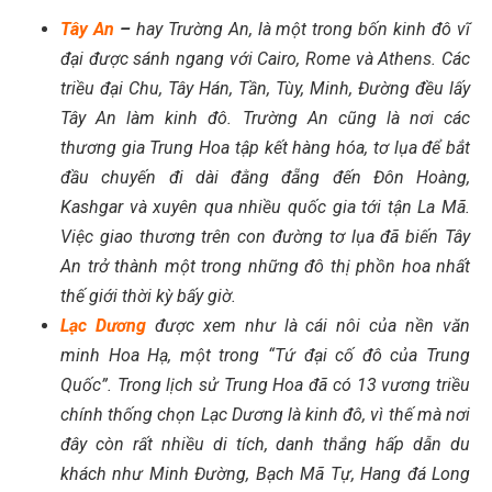
Tây An
–
hay Trường An, là một trong bốn kinh đô vĩ
đại được sánh ngang với Cairo, Rome và Athens. Các
triều đại Chu, Tây Hán, Tần, Tùy, Minh, Đường đều lấy
Tây An làm kinh đô. Trường An cũng là nơi các
thương gia Trung Hoa tập kết hàng hóa, tơ lụa để bắt
đầu chuyến đi dài đằng đẵng đến Đôn Hoàng,
Kashgar và xuyên qua nhiều quốc gia tới tận La Mã.
Việc giao thương trên con đường tơ lụa đã biến Tây
An trở thành một trong những đô thị phồn hoa nhất
thế giới thời kỳ bấy giờ.
Lạc Dương
được xem như là cái nôi của nền văn
minh Hoa Hạ, một trong “Tứ đại cố đô của Trung
Quốc”. Trong lịch sử Trung Hoa đã có 13 vương triều
chính thống chọn Lạc Dương là kinh đô, vì thế mà nơi
đây còn rất nhiều di tích, danh thắng hấp dẫn du
khách như Minh Đường, Bạch Mã Tự, Hang đá Long