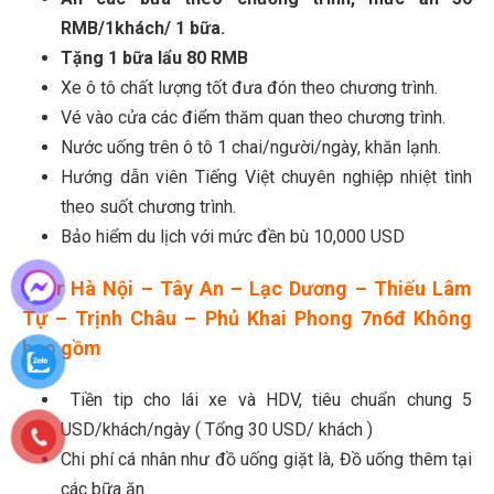
RMB/1khách/ 1 bữa.
Tặng 1 bữa lẩu 80 RMB
Xe ô tô chất lượng tốt đưa đón theo chương trình.
Vé vào cửa các điểm thăm quan theo chương trình.
Nước uống trên ô tô 1 chai/người/ngày, khăn lạnh.
Hướng dẫn viên Tiếng Việt chuyên nghiệp nhiệt tình
theo suốt chương trình.
Bảo hiểm du lịch với mức đền bù 10,000 USD
Tour Hà Nội – Tây An – Lạc Dương – Thiếu Lâm
Tự – Trịnh Châu – Phủ Khai Phong 7n6đ Không
bao gồm
Tiền tip cho lái xe và HDV, tiêu chuẩn chung 5
USD/khách/ngày ( Tổng 30 USD/ khách )
Chi phí cá nhân như đồ uống giặt là, Đồ uống thêm tại
các bữa ăn