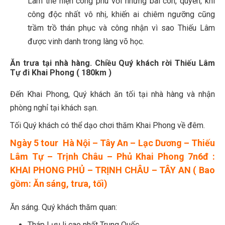
Lâm thể hiện công phu với những bài côn, quyền, khí
công độc nhất vô nhị, khiến ai chiêm ngưỡng cũng
trầm trồ thán phục và công nhận vì sao Thiếu Lâm
được vinh danh trong làng võ học.
Ăn trưa tại nhà hàng. Chiều Quý khách rời Thiếu Lâm
Tự đi Khai Phong ( 180km )
Đến Khai Phong, Quý khách ăn tối tại nhà hàng và nhận
phòng nghỉ tại khách sạn.
Tối Quý khách có thể dạo chơi thăm Khai Phong về đêm.
Ngày 5 tour Hà Nội – Tây An – Lạc Dương – Thiếu
Lâm Tự – Trịnh Châu – Phủ Khai Phong 7n6đ :
KHAI PHONG PHỦ – TRỊNH CHÂU – TÂY AN ( Bao
gồm: Ăn sáng, trưa, tối)
Ăn sáng. Quý khách thăm quan:
Tháp Lưu li cao nhất Trung Quốc