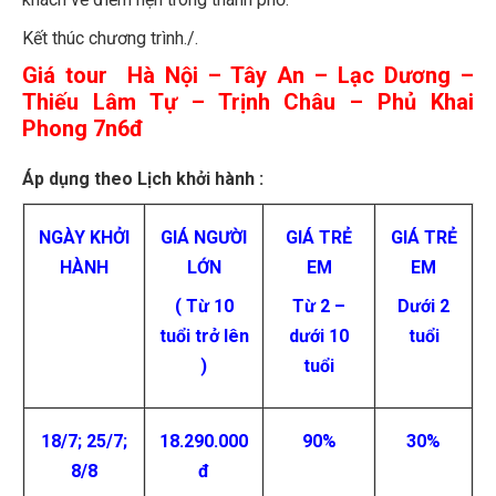
Kết thúc chương trình./.
Giá tour Hà Nội – Tây An – Lạc Dương –
Thiếu Lâm Tự – Trịnh Châu – Phủ Khai
Phong 7n6đ
Áp dụng theo Lịch khởi hành :
NGÀY KHỞI
GIÁ NGƯỜI
GIÁ TRẺ
GIÁ TRẺ
HÀNH
LỚN
EM
EM
( Từ 10
Từ 2 –
Dưới 2
tuổi trở lên
dưới 10
tuổi
)
tuổi
18/7; 25/7;
18.290.000
90%
30%
8/8
đ