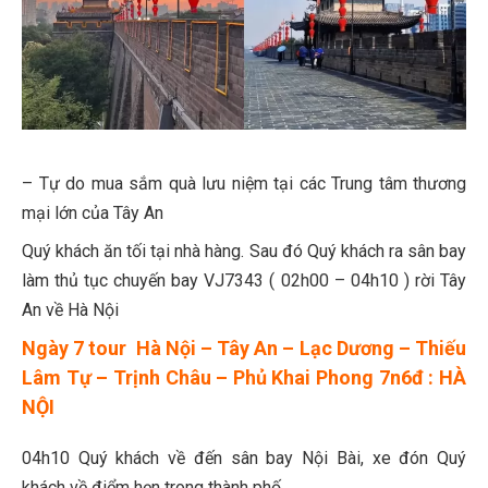
– Tự do mua sắm quà lưu niệm tại các Trung tâm thương
mại lớn của Tây An
Quý khách ăn tối tại nhà hàng. Sau đó Quý khách ra sân bay
làm thủ tục chuyến bay VJ7343 ( 02h00 – 04h10 ) rời Tây
An về Hà Nội
Ngày 7 tour Hà Nội – Tây An – Lạc Dương – Thiếu
Lâm Tự – Trịnh Châu – Phủ Khai Phong 7n6đ : HÀ
NỘI
04h10 Quý khách về đến sân bay Nội Bài, xe đón Quý
khách về điểm hẹn trong thành phố.