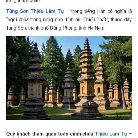
km ), thăm quan:
Tùng Sơn Thiếu Lâm Tự
– trong tiếng Hán có nghĩa là
“ngôi chùa trong rừng gần đỉnh núi Thiếu Thất”, thuộc dãy
Tung Sơn, thành phố Đăng Phong, tỉnh Hà Nam.
Quý khách tham quan toàn cảnh chùa
Thiếu Lâm Tự
–