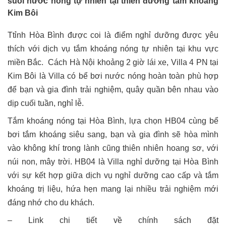
suối nước nóng tự nhiên tại thiên đường tắm khoáng
Kim Bôi
Ttỉnh Hòa Bình được coi là điểm nghỉ dưỡng được yêu
thích với dịch vụ tắm khoáng nóng tự nhiên tại khu vực
miền Bắc. Cách Hà Nội khoảng 2 giờ lái xe, Villa 4 PN tại
Kim Bôi là Villa có bể bơi nước nóng hoàn toàn phù hợp
để bạn và gia đình trải nghiệm, quây quần bên nhau vào
dịp cuối tuần, nghỉ lễ.
Tắm khoáng nóng tại Hòa Bình, lựa chọn HB04 cùng bể
bơi tắm khoáng siêu sang, bạn và gia đình sẽ hòa mình
vào không khí trong lành cũng thiên nhiên hoang sơ, với
núi non, mây trời. HB04 là Villa nghỉ dưỡng tại Hòa Bình
với sự kết hợp giữa dịch vụ nghỉ dưỡng cao cấp và tắm
khoáng trị liệu, hứa hẹn mang lại nhiều trải nghiệm mới
đáng nhớ cho du khách.
– Link chi tiết về chính sách đặt