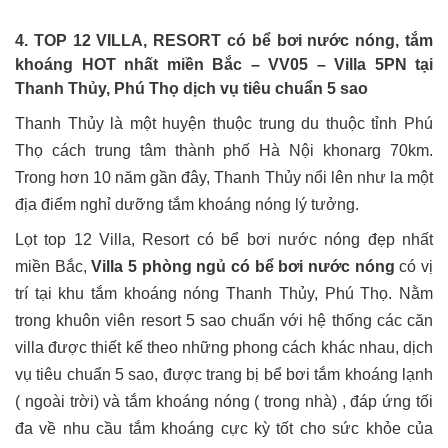
4. TOP 12 VILLA, RESORT có bể bơi nước nóng, tắm
khoáng HOT nhất miền Bắc – VV05 – Villa 5PN tại
Thanh Thủy, Phú Thọ dịch vụ tiêu chuẩn 5 sao
Thanh Thủy là một huyện thuộc trung du thuộc tỉnh Phú
Thọ cách trung tâm thành phố Hà Nội khonarg 70km.
Trong hơn 10 năm gần đây, Thanh Thủy nổi lên như la một
địa điểm nghỉ dưỡng tắm khoáng nóng lý tưởng.
Lọt top 12 Villa, Resort có bể bơi nước nóng đẹp nhất
miền Bắc,
Villa 5 phòng ngủ có bể bơi nước nóng
có vị
trí tại khu tắm khoáng nóng Thanh Thủy, Phú Thọ. Nằm
trong khuôn viên resort 5 sao chuẩn với hệ thống các căn
villa được thiết kế theo những phong cách khác nhau, dịch
vụ tiêu chuẩn 5 sao, được trang bị bể bơi tắm khoáng lạnh
( ngoài trời) và tắm khoáng nóng ( trong nhà) , đáp ứng tối
đa về nhu cầu tắm khoáng cực kỳ tốt cho sức khỏe của