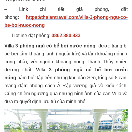
– Link chi tiết giá phòng, đặt
phòng:
https://thaiantravel.com/villa-3-phong-ngu-co-
be-boi-nuoc-nong
–
– Hotline đặt phòng:
0862.880.833
Villa 3 phòng ngủ có bể bơi nước nóng
được trang bị
bể bơi tắm khoáng lạnh ( ngoài trời) và tắm khoáng nóng (
trong nhà), với nguồn khoáng nóng Thanh Thủy nhiều
dưỡng chất.
Villa 3 phòng ngủ có bể bơi nước
nóng
nằm biệt lập trên những khu đảo Sen, tổng số 8 căn,
mang đậm phong cách Ả Rập vương giả và kiểu cách.
Cùng chiêm ngưỡng qua những hình ảnh của căn Villa và
đưa ra quyết định lưu trú của mình nhé!