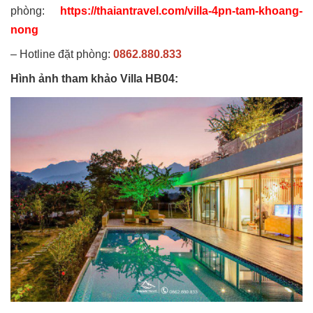
phòng:
https://thaiantravel.com/villa-4pn-tam-khoang-
nong
– Hotline đặt phòng:
0862.880.833
Hình ảnh tham khảo Villa HB04: