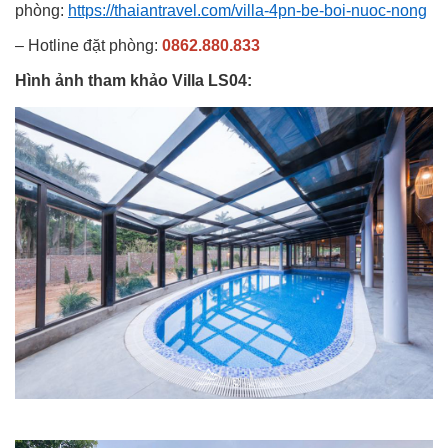
phòng:
https://thaiantravel.com/villa-4pn-be-boi-nuoc-nong
– Hotline đặt phòng:
0862.880.833
Hình ảnh tham khảo Villa LS04: