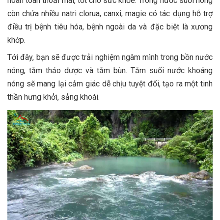
hoàn toàn thoải mái, tốt cho sức khỏe. Trong nước suối nóng
còn chứa nhiều natri clorua, canxi, magie có tác dụng hỗ trợ
điều trị bệnh tiêu hóa, bệnh ngoài da và đặc biệt là xương
khớp.
Tới đây, bạn sẽ được trải nghiệm ngâm mình trong bồn nước
nóng, tắm thảo dược và tắm bùn. Tắm suối nước khoáng
nóng sẽ mang lại cảm giác dễ chịu tuyệt đối, tạo ra một tinh
thần hưng khởi, sảng khoái.