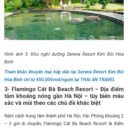
Hình ảnh 5: Khu nghỉ dưỡng Serena Resort Kim Bôi Hòa
Bình
Tham khảo khuyến mại hấp dẫn tại Serena Resort Kim Bôi
Hòa Bình chỉ từ 450,000vnd/người tại THAI AN TRAVEL
3- Flamingo Cát Bà Beach Resort – Địa điểm
tắm khoáng nóng gần Hà Nội – tùy biến màu
sắc và mùi theo các chủ đề khác biệt
Nằm cách trung tâm thành phố Hà Nội, Hải Phòng khoảng 2
– 3 giờ di chuyển, Flamingo Cát Bà Beach Resort là điểm