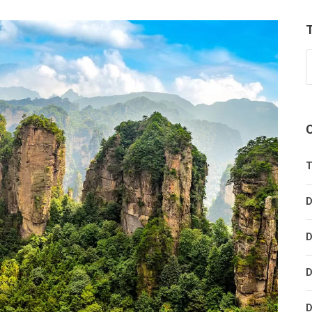
T
D
D
D
D