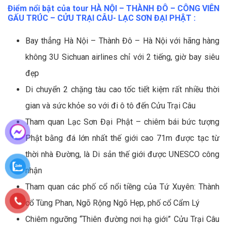
Điểm nổi bật của
tour
HÀ NỘI – THÀNH ĐÔ – CÔNG VIÊN
GẤU TRÚC – CỬU TRẠI CÂU- LẠC SƠN ĐẠI PHẬT :
Bay thẳng Hà Nội – Thành Đô – Hà Nội với hãng hàng
không 3U Sichuan airlines chỉ với 2 tiếng, giờ bay siêu
đẹp
Di chuyển 2 chặng tàu cao tốc tiết kiệm rất nhiều thời
gian và sức khỏe so với đi ô tô đến Cửu Trại Câu
Tham quan Lạc Sơn Đại Phật – chiêm bái bức tượng
Phật bằng đá lớn nhất thế giới cao 71m được tạc từ
thời nhà Đường, là Di sản thế giới được UNESCO công
nhận
Tham quan các phố cổ nổi tiềng của Tứ Xuyên: Thành
cổ Tùng Phan, Ngõ Rộng Ngõ Hẹp, phố cổ Cẩm Lý
Chiêm ngưỡng “Thiên đường nơi hạ giới” Cửu Trại Câu