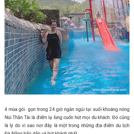
4 mùa gói gọn trong 24 giờ ngắn ngủi tại suối khoáng nóng
Núi Thần Tài là điểm lạ lùng cuốn hút mọi du khách. Đó cũng
là lý do vì sao nơi đây là một trong những địa điểm du lịch
Đà Nẵng hấp dẫn và hút khách nhất.