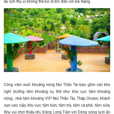
du lịch thú vị không thể bỏ lỡ khi đến với Đà Nẵng.
Công viên suối khoáng nóng Núi Thần Tài bao gồm các khu
nghỉ dưỡng tắm khoáng cụ thể như: khu vực tắm khoáng
nóng , nhà tắm khoáng VIP Núi Thần Tài, Tháp Onsen, khách
sạn cao cấp, khu vực tắm bùn, tắm trà, tắm cà phê, tắm sữa,
Khu vui chơi thiếu nhi, Động Long Tiên với Dòng sông lười ấn