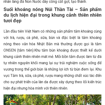
nhân làng đá Non Nước dày công cắt gọt, tạo thành.
Suối khoáng nóng Núi Thần Tài – Sản phẩm
du lịch hiện đại trong khung cảnh thiên nhiên
tươi đẹp
Lần đầu tiên Việt Nam có những sản phẩm tắm khoáng cùng
với trà, rượu, cà phê, sữa, bùn và đặc biệt là tắm khoáng
nóng theo văn hóa Nhật Bản mà thường được gọi là tắm
ONSEN (tắm tiên).Khu tắm bùn khoáng được thiết kế dưới
khung cảnh thiên nhiên mát mẻ. Mỗi bồn tắm được làm từ đá
tự nhiên nguyên khối mang lại sự trải nghiệm cuộc sống đế
vương trong thế giới bùn là những lợi ích từ bùn đem lại. Khu
vực Tắm trà, sữa, cà phê, rượu mang những chất xúc tác đến
cho sự phát triển của làn da được xây dựng theo lối kiến trúc
hiện đại nhưng hòa mình với thiên nhiên.