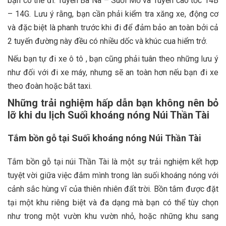
bạn có thể đi: Tuyến Bà Nà – Suối Mơ và Tuyến cao tốc 14B
– 14G. Lưu ý rằng, bạn cần phải kiểm tra xăng xe, động cơ
và đặc biệt là phanh trước khi đi để đảm bảo an toàn bởi cả
2 tuyến đường này đều có nhiều dốc và khúc cua hiểm trở.
Nếu bạn tự đi xe ô tô , bạn cũng phải tuân theo những lưu ý
như đối với đi xe máy, nhưng sẽ an toàn hơn nếu bạn đi xe
theo đoàn hoặc bắt taxi.
Những trải nghiệm hấp dẫn bạn không nên bỏ
lỡ khi du lịch Suối khoáng nóng Núi Thần Tài
Tắm bồn gỗ tại Suối khoáng nóng Núi Thần Tài
Tắm bồn gỗ tại núi Thần Tài là một sự trải nghiệm kết hợp
tuyệt vời giữa việc đắm mình trong làn suối khoáng nóng với
cảnh sắc hùng vĩ của thiên nhiên đất trời. Bồn tắm được đặt
tại một khu riêng biệt và đa dạng mà bạn có thể tùy chọn
như trong một vườn khu vườn nhỏ, hoặc những khu sang