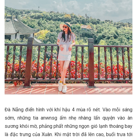
Đà Nẵng điển hình với khí hậu 4 mùa rõ nét. Vào mỗi sáng
sớm, những tia anwnsg ấm nhẹ nhàng lẩn quyện vào àn
sương khói mờ, phảng phất những ngọn gió lạnh thoáng bay
là đặc trưng của Xuân. Khi mặt trời đã lên cao, buổi trưa tới