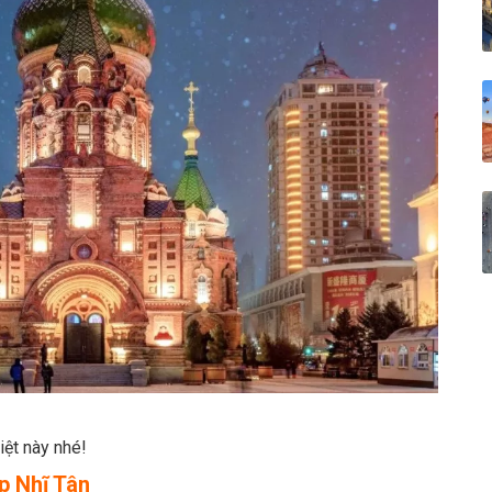
iệt này nhé!
p Nhĩ Tân