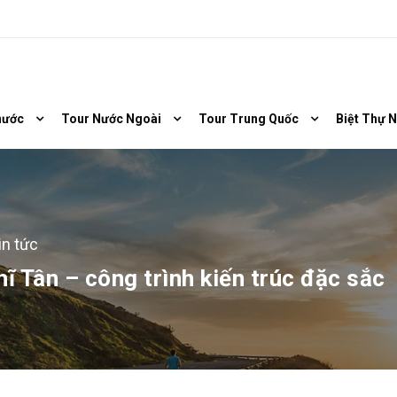
nước
Tour Nước Ngoài
Tour Trung Quốc
Biệt Thự 
in tức
ĩ Tân – công trình kiến trúc đặc sắc