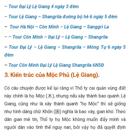
–
Tour Đại Lý Lệ Giang 4 ngày 3 đêm
–
Tour Lệ Giang – Shangrila đường bộ hè 6 ngày 5 đêm
–
Tour Hà Nội – Côn Minh – Lệ Giang – Sanggri La
– –
Tour Côn Minh – Đại Lý – Lệ Giang – Shangrila
–
Tour Đại Lý – Lệ Giang – Shangrila – Mông Tự 6 ngày 5
đêm
–
Tour Côn Minh Đại Lý Lệ Giang Shangrila 6N5Đ
3. Kiến trúc của Mộc Phủ (Lệ Giang)
.
Có câu chuyện được kể lại rằng vì Thổ ty cai quản vùng đất
này chính là họ Mộc (木), nhưng nếu xây thành bao quanh Lệ
Giang, cũng như là xây thành quanh “họ Mộc” thì sẽ giống
như hình dáng chữ Khốn (困) nghĩa là bao vây, gian khó. Theo
dân gian mê tín, Thổ ty họ Mộc không muốn đẩy mình và
người dân vào tình thế nguy nan, bởi vậy họ đã quyết định