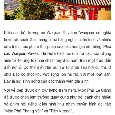
Phía sau hội trường có Wanjuan Pavilion, ‘wanjuan’ có nghĩa
là vô số sách. Gian hàng chứa hàng nghìn cuốn kinh và nhiều
bức tranh, tác phẩm thư pháp của các học giả nổi tiếng. Phía
sau Wanjuan Pavilion là Hufa Hall, nơi diễn ra các hoạt động
hiến tế. Những tòa nhà chính này đều nằm trên một trục dẫn
đến nơi ở. Có thể đến Núi Sư Tử từ phía sau nơi cư trú. Ở
phía Bắc có một khu vực rộng lớn rải rác với một loạt sân.
Đây là nơi sinh sống của các thành viên gia đình.
Với vẻ đẹp được gìn giữ hàng trăm năm, Mộc Phủ Lệ Giang
đã được chọn làm trường quay cũng như bối cảnh cho nhiều
bộ phim nổi tiếng, điển hình như phim truyền hình dài tập
“Mộc Phủ Phong Vân” và “Tiền Vương”.