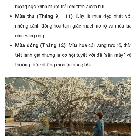
ruộng ngô xanh mướt trải dài trên sườn núi.
Mùa thu (Tháng 9 – 11):
Đây là mùa đẹp nhất với
những cánh đồng hoa tam giác mạch nở rộ và mùa lúa
chín vàng óng.
Mùa đông (Tháng 12):
Mùa hoa cải vàng rực rỡ, thời
tiết lạnh giá nhưng là cơ hội tuyệt vời để “săn mây” và
thưởng thức những món ăn nóng hổi.