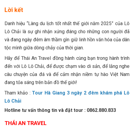
Lời kết
Danh hiệu “Làng du lịch tốt nhất thế giới năm 2025” của Lô
Lô Chải là sự ghi nhận xứng đáng cho những con người đã
và đang ngày đêm âm thầm gìn giữ linh hồn văn hóa của dân
tộc mình giữa dòng chảy của thời gian.
Hãy để Thái An Travel đồng hành cùng bạn trong hành trình
đến với Lô Lô Chải, để được chạm vào di sản, để lắng nghe
câu chuyện của đá và để cảm nhận niềm tự hào Việt Nam
đang tỏa sáng trên bản đồ thế giới!
Tham khảo :
Tour Hà Giang 3 ngày 2 đêm khám phá Lô
Lô Chải
Hotline tư vấn thông tin và đặt tour : 0862.880.833
THÁI AN TRAVEL