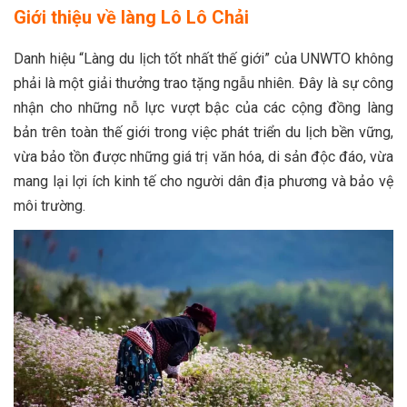
Giới thiệu về làng Lô Lô Chải
Danh hiệu “Làng du lịch tốt nhất thế giới” của UNWTO không
phải là một giải thưởng trao tặng ngẫu nhiên. Đây là sự công
nhận cho những nỗ lực vượt bậc của các cộng đồng làng
bản trên toàn thế giới trong việc phát triển du lịch bền vững,
vừa bảo tồn được những giá trị văn hóa, di sản độc đáo, vừa
mang lại lợi ích kinh tế cho người dân địa phương và bảo vệ
môi trường.