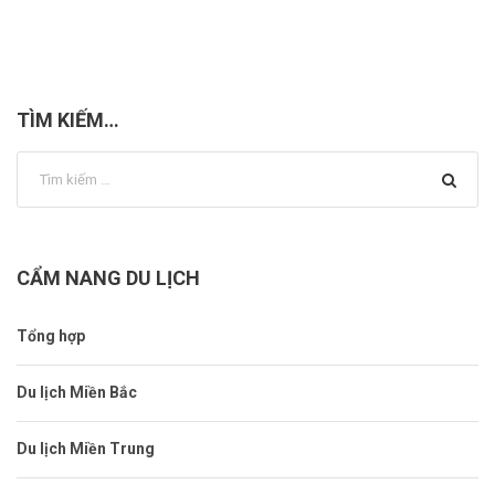
TÌM KIẾM…
CẨM NANG DU LỊCH
Tổng hợp
Du lịch Miền Bắc
Du lịch Miền Trung