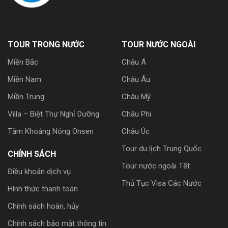
TOUR TRONG NƯỚC
TOUR NƯỚC NGOÀI
Miền Bắc
Châu Á
Miền Nam
Châu Âu
Miền Trung
Châu Mỹ
Villa – Biệt Thự Nghỉ Dưỡng
Châu Phi
Tắm Khoảng Nóng Onsen
Châu Úc
Tour du lịch Trung Quốc
CHÍNH SÁCH
Tour nước ngoài Tết
Điều khoản dịch vụ
Thủ Tục Visa Các Nước
Hình thức thanh toán
Chính sách hoàn, hủy
Chính sách bảo mật thông tin