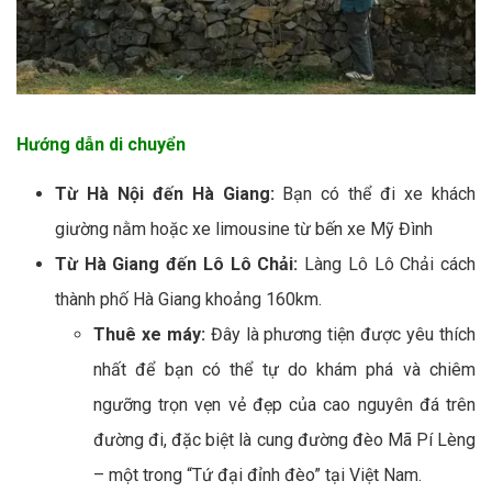
Hướng dẫn di chuyển
Từ Hà Nội đến Hà Giang:
Bạn có thể đi xe khách
giường nằm hoặc xe limousine từ bến xe Mỹ Đình
Từ Hà Giang đến Lô Lô Chải:
Làng Lô Lô Chải cách
thành phố Hà Giang khoảng 160km.
Thuê xe máy:
Đây là phương tiện được yêu thích
nhất để bạn có thể tự do khám phá và chiêm
ngưỡng trọn vẹn vẻ đẹp của cao nguyên đá trên
đường đi, đặc biệt là cung đường đèo Mã Pí Lèng
– một trong “Tứ đại đỉnh đèo” tại Việt Nam.