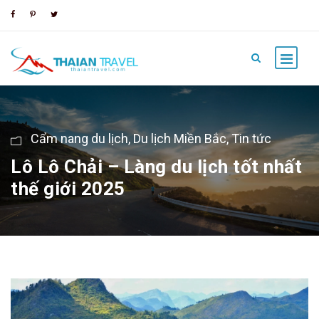
Cẩm nang du lịch
,
Du lịch Miền Bắc
,
Tin tức
Lô Lô Chải – Làng du lịch tốt nhất
thế giới 2025