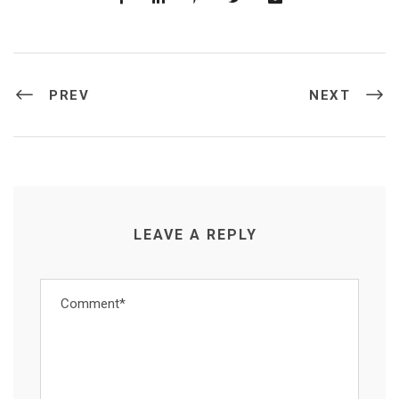
PREV
NEXT
LEAVE A REPLY