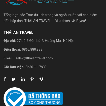
Tổng hợp các Tour du lịch trong và ngoài nước với các điểm
đến hấp dẫn. THÁI AN TRAVEL - Đi là thích, về là yêu!
THÁI AN TRAVEL
Địa chỉ:
27 Lô 5 Đền Lừ 2, Hoàng Mai, Hà Nội
Điện thoại:
0862.880.833
Email:
sale2@thaiantravel.com
Giờ làm việc:
8h30 – 17h30