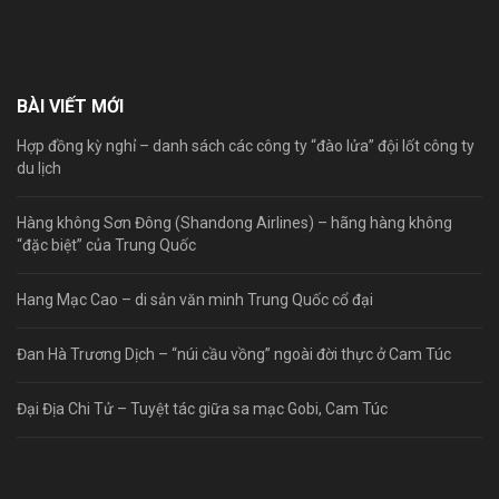
BÀI VIẾT MỚI
Hợp đồng kỳ nghỉ – danh sách các công ty “đào lửa” đội lốt công ty
du lịch
Hàng không Sơn Đông (Shandong Airlines) – hãng hàng không
“đặc biệt” của Trung Quốc
Hang Mạc Cao – di sản văn minh Trung Quốc cổ đại
Đan Hà Trương Dịch – “núi cầu vồng” ngoài đời thực ở Cam Túc
Đại Địa Chi Tử – Tuyệt tác giữa sa mạc Gobi, Cam Túc