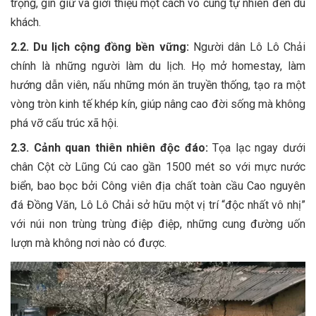
trọng, gìn giữ và giới thiệu một cách vô cùng tự nhiên đến du
khách.
2.2. Du lịch cộng đồng bền vững:
Người dân Lô Lô Chải
chính là những người làm du lịch. Họ mở homestay, làm
hướng dẫn viên, nấu những món ăn truyền thống, tạo ra một
vòng tròn kinh tế khép kín, giúp nâng cao đời sống mà không
phá vỡ cấu trúc xã hội.
2.3.
Cảnh quan thiên nhiên độc đáo:
Tọa lạc ngay dưới
chân Cột cờ Lũng Cú cao gần 1500 mét so với mực nước
biển, bao bọc bởi Công viên địa chất toàn cầu Cao nguyên
đá Đồng Văn, Lô Lô Chải sở hữu một vị trí “độc nhất vô nhị”
với núi non trùng trùng điệp điệp, những cung đường uốn
lượn mà không nơi nào có được.