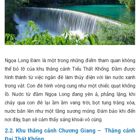
Ngọa Long Đàm là một trong những điểm tham quan không
thể bỏ lỡ của khu thắng cảnh Tiểu Thất Khổng. Đầm được
hình thành từ việc ngăn đê làm thủy điện với làn nước xanh
trong vắt. Con đê hình vòng cung như một chiếc quạt khổng
lồ. Nước từ đầm Ngọa Long đang yên ả, phẳng lặng, khi
chảy qua con đê lại ầm ầm vang trời, bọt tung trắng xóa,
nước bắn lên như một tầng sương mỏng. Đảm bảo khi đến
nơi đây, bạn sẽ cảm thấy sảng khoái vô cùng.
2.2. Khu thắng cảnh Chương Giang – Thắng cảnh
Đại Thất Khổng