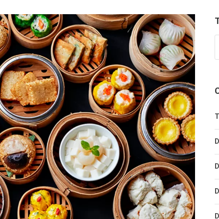
T
D
D
D
D