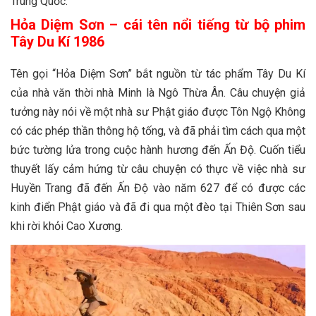
Trung Quốc.
Hỏa Diệm Sơn – cái tên nổi tiếng từ bộ phim
Tây Du Kí 1986
Tên gọi “Hỏa Diệm Sơn” bắt nguồn từ tác phẩm Tây Du Kí
của nhà văn thời nhà Minh là Ngô Thừa Ân. Câu chuyện giả
tưởng này nói về một nhà sư Phật giáo được Tôn Ngộ Không
có các phép thần thông hộ tống, và đã phải tìm cách qua một
bức tường lửa trong cuộc hành hương đến Ấn Độ. Cuốn tiểu
thuyết lấy cảm hứng từ câu chuyện có thực về việc nhà sư
Huyền Trang đã đến Ấn Độ vào năm 627 để có được các
kinh điển Phật giáo và đã đi qua một đèo tại Thiên Sơn sau
khi rời khỏi Cao Xương.