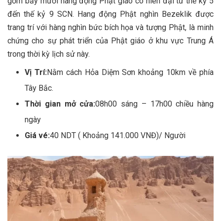
gồm bảy mươi hang động Phật giáo có niên đại từ thế kỷ 5
đến thế kỷ 9 SCN. Hang động Phật nghìn Bezeklik được
trang trí với hàng nghìn bức bích họa và tượng Phật, là minh
chứng cho sự phát triển của Phật giáo ở khu vực Trung Á
trong thời kỳ lịch sử này.
Vị Trí:
Nằm cách Hỏa Diệm Sơn khoảng 10km về phía
Tây Bắc.
Thời gian mở cửa:
08h00 sáng – 17h00 chiều hàng
ngày
Giá vé:
40 NDT ( Khoảng 141.000 VNĐ)/ Người