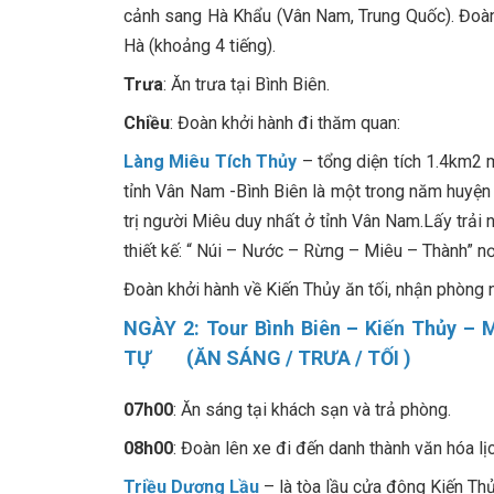
cảnh sang Hà Khẩu (Vân Nam, Trung Quốc). Đoà
Hà (khoảng 4 tiếng).
Trưa
: Ăn trưa tại Bình Biên.
Chiều
: Đoàn khởi hành đi thăm quan:
Làng Miêu Tích Thủy
– tổng diện tích 1.4km2 m
tỉnh Vân Nam -Bình Biên là một trong năm huyện 
trị người Miêu duy nhất ở tỉnh Vân Nam.Lấy trải 
thiết kế: “ Núi – Nước – Rừng – Miêu – Thành” n
Đoàn khởi hành về Kiến Thủy ăn tối, nhận phòng 
NGÀY 2: Tour Bình Biên – Kiến Thủy 
TỰ (ĂN SÁNG / TRƯA / TỐI )
07h00
: Ăn sáng tại khách sạn và trả phòng.
08h00
: Đoàn lên xe đi đến danh thành văn hóa l
Triều Dương Lầu
– là tòa lầu cửa đông Kiến Th