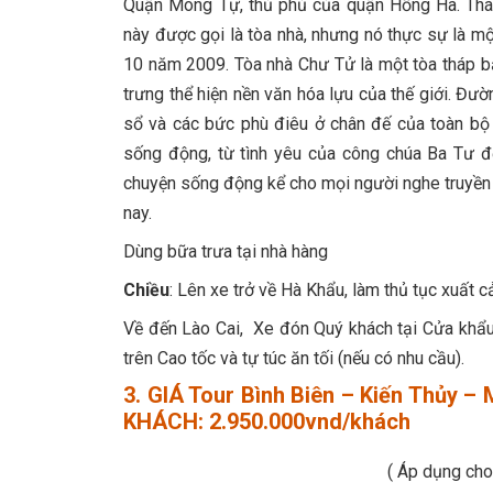
Quận Mông Tự, thủ phủ của quận Hồng Hà. Thá
này được gọi là tòa nhà, nhưng nó thực sự là mộ
10 năm 2009. Tòa nhà Chư Tử là một tòa tháp bả
trưng thể hiện nền văn hóa lựu của thế giới. Đư
sổ và các bức phù điêu ở chân đế của toàn bộ
sống động, từ tình yêu của công chúa Ba Tư đ
chuyện sống động kể cho mọi người nghe truyền t
nay.
Dùng bữa trưa tại nhà hàng
Chiều
: Lên xe trở về Hà Khẩu, làm thủ tục xuất 
Về đến Lào Cai, Xe đón Quý khách tại Cửa khẩu
trên Cao tốc và tự túc ăn tối (nếu có nhu cầu).
3. GIÁ Tour Bình Biên – Kiến Thủy 
KHÁCH: 2.950.000vnd/khách
( Áp dụng cho