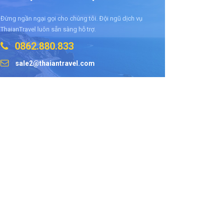
Đừng ngần ngại gọi cho chúng tôi. Đội ngũ dịch vụ
ThaianTravel luôn sẵn sàng hỗ trợ.
0862.880.833
sale2@thaiantravel.com