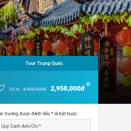
Tour Trung Quốc
Tour Trung Quốc
2,950,000đ
2,950,000đ
4,900,000đ
4,900,000đ
Chỉ từ
Chỉ từ
ác trường được đánh dấu
*
là bắt buộc