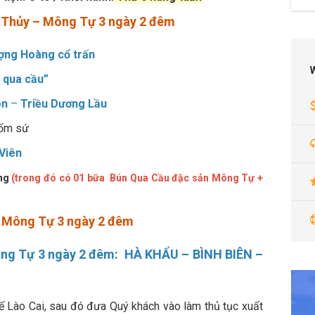
ến Thủy – Mông Tự 3 ngày 2 đêm
ượng Hoàng cổ trấn
 qua cầu”
ôn
–
Triều Dương Lầu
gốm sứ
Viên
áng
(trong đó có 01 bữa Bún Qua Cầu đặc sản Mông Tự +
 – Mông Tự 3 ngày 2 đêm
Mông Tự 3 ngày 2 đêm: HÀ KHẨU – BÌNH BIÊN –
ế Lào Cai, sau đó đưa Quý khách vào làm thủ tục xuất