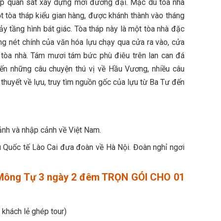
p quan sát xây dựng mới đương đại. Mặc dù tòa nhà
t tòa tháp kiểu gian hàng, được khánh thành vào tháng
y tầng hình bát giác. Tòa tháp này là một tòa nhà đặc
ờng nét chính của văn hóa lựu chạy qua cửa ra vào, cửa
 tòa nhà. Tám mươi tám bức phù điêu trên lan can đá
ến những câu chuyện thú vị về Hầu Vương, nhiều câu
huyết về lựu, truy tìm nguồn gốc của lựu từ Ba Tư đến
cảnh và nhập cảnh về Việt Nam.
 Quốc tế Lào Cai đưa đoàn về Hà Nội. Đoàn nghỉ ngơi
– Mông Tự 3 ngày 2 đêm TRỌN GÓI CHO 01
 khách lẻ ghép tour)