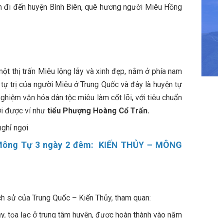
n đi đến huyện Bình Biên, quê hương người Miêu Hồng
ột thị trấn Miêu lộng lẫy và xinh đẹp, nằm ở phía nam
tự trị của người Miêu ở Trung Quốc và đây là huyện tự
nghiệm văn hóa dân tộc miêu làm cốt lõi, với tiêu chuẩn
ơi được ví như
tiểu Phượng Hoàng Cổ Trấn.
nghỉ ngơi
– Mông Tự 3 ngày 2 đêm: KIẾN THỦY – MÔNG
ịch sử của Trung Quốc – Kiến Thủy, tham quan:
ủy, tọa lạc ở trung tâm huyện, được hoàn thành vào năm