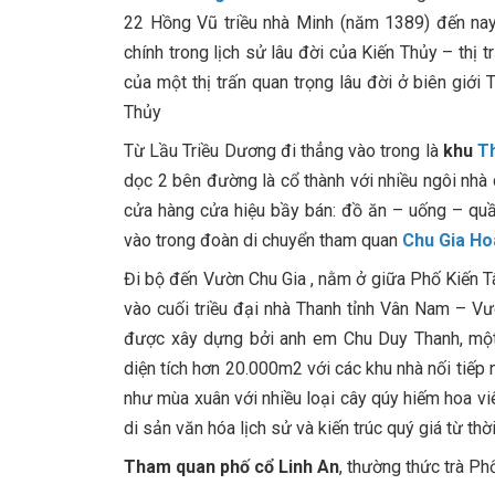
22 Hồng Vũ triều nhà Minh (năm 1389) đến nay
chính trong lịch sử lâu đời của Kiến Thủy – thị 
của một thị trấn quan trọng lâu đời ở biên giới
Thủy
Từ Lầu Triều Dương đi thẳng vào trong là
khu
T
dọc 2 bên đường là cổ thành với nhiều ngôi nhà 
cửa hàng cửa hiệu bầy bán: đồ ăn – uống – quầ
vào trong đoàn di chuyển tham quan
Chu Gia Ho
Đi bộ đến Vườn Chu Gia , nằm ở giữa Phố Kiến T
vào cuối triều đại nhà Thanh tỉnh Vân Nam – Vư
được xây dựng bởi anh em Chu Duy Thanh, một 
diện tích hơn 20.000m2 với các khu nhà nối tiếp
như mùa xuân với nhiều loại cây qúy hiếm hoa v
di sản văn hóa lịch sử và kiến trúc quý giá từ th
Tham quan phố cổ Linh An
, thường thức trà Phổ