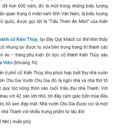
 đã hơn 600 năm, đó là một trong những biểu tượng
trấn quan trọng ở miền nam tỉnh Vân Nam, là biểu tượng
 Tổ quốc, được gọi tắt là “Tiểu Thiên An Môn” của Kiến
hành cổ Kiến Thủy
, tại đây Quý khách có thể nhìn thấy
cổ nhưng lại được tu sửa bên trong trang trí thành các
n áo – trang phụ kiện .Đi dọc cổ thành Kiến Thủy sâu
a Viên
(khoảng 1h)
ân ở phố cổ Kiến Thủy, khu phức hợp biệt thự nhà vườn
ờn Chu Gia Vườn Chu Gia đó là ngôi nhà và nhà thờ tổ
quý tộc nông thôn vào cuối triều đại nhà Thanh. Với
 nhau với 42 sân lớn nhỏ, tới đây cảm giác bốn mùa đều
iên, hồ sen đẹp mắt. Nhà vườn Chu Gia được coi là một
ời nhà Thanh với nhiều trưng phẩm từ lâu đời
 Nhĩ ( miễn phí)