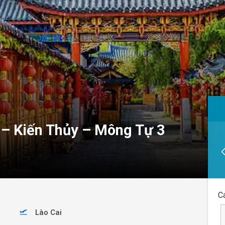
 – Kiến Thủy – Mông Tự 3
C
Lào Cai