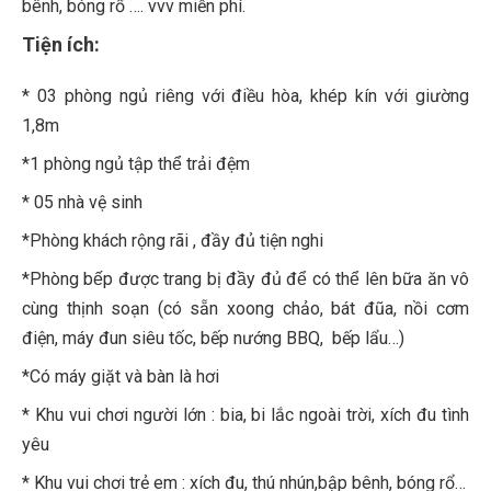
bênh, bóng rổ …. vvv miễn phí.
Tiện ích:
* 03 phòng ngủ riêng với điều hòa, khép kín với giường
1,8m
*1 phòng ngủ tập thể trải đệm
* 05 nhà vệ sinh
*Phòng khách rộng rãi , đầy đủ tiện nghi
*Phòng bếp được trang bị đầy đủ để có thể lên bữa ăn vô
cùng thịnh soạn (có sẵn xoong chảo, bát đũa, nồi cơm
điện, máy đun siêu tốc, bếp nướng BBQ, bếp lẩu…)
*Có máy giặt và bàn là hơi
* Khu vui chơi người lớn : bia, bi lắc ngoài trời, xích đu tình
yêu
* Khu vui chơi trẻ em : xích đu, thú nhún,bập bênh, bóng rổ…