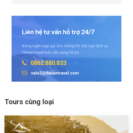
Liên hệ tư vấn hỗ trợ 24/7
Đừng ngần ngại gọi cho chúng tôi. Đội ngũ dịch vụ
ThaianTravel luôn sẵn sàng hỗ trợ.
0862.880.833
sale2@thaiantravel.com
Tours cùng loại