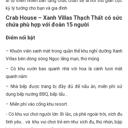
ái từ thiên nhiên ban tặng chắc chắn sẽ là nơi thư giãn cực
kỳ lý tưởng cho bạn và gia đình
Crab House – Xanh Villas Thạch Thất có sức
chứa phù hợp với đoàn 15 người
Điểm nổi bật
– Khuôn viên xanh mát trong quần thể khu nghỉ dưỡng Xanh
Villas bên dòng sông Ngọc lãng mạn, thơ mộng
– Có khu vườn bao quanh nhà với hoa lá cành tươi mát
quanh năm
– Nhà bếp được trang bị đầy đủ để nấu ăn, miễn phí sử
dụng bếp nướng BBQ, bếp lẩu…
– Miễn phí vào cổng khu resort.
-️ Có khu vui chơi người lớn: Bi lắc, cà phê ngoài trời, xích đu
tình yêu… và khu vui chơi trẻ em như xích đu, thú nhún, bập