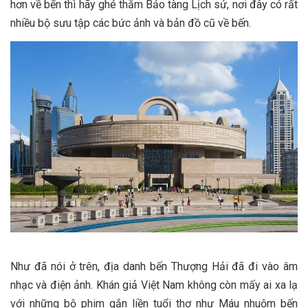
hơn về bến thì hãy ghé thăm Bảo tàng Lịch sử, nơi đây có rất
nhiều bộ sưu tập các bức ảnh và bản đồ cũ về bến.
Như đã nói ở trên, địa danh bến Thượng Hải đã đi vào âm
nhạc và điện ảnh. Khán giả Việt Nam không còn mấy ai xa lạ
với những bộ phim gắn liền tuổi thơ như Máu nhuộm bến