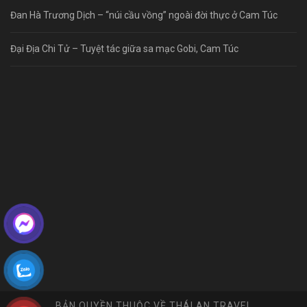
Đan Hà Trương Dịch – “núi cầu vồng” ngoài đời thực ở Cam Túc
Đại Địa Chi Tử – Tuyệt tác giữa sa mạc Gobi, Cam Túc
BẢN QUYỀN THUỘC VỀ THÁI AN TRAVEL