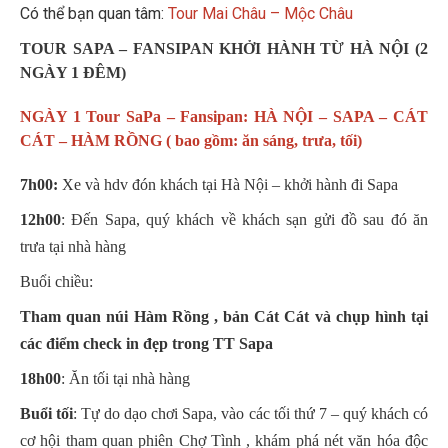
Có thể bạn quan tâm:
Tour Mai Châu – Mộc Châu
TOUR SAPA – FANSIPAN KHỞI HÀNH TỪ HÀ NỘI (2
NGÀY 1 ĐÊM)
NGÀY 1 Tour SaPa – Fansipan: HÀ NỘI – SAPA – CÁT
CÁT – HÀM RỒNG ( bao gồm: ăn sáng, trưa, tối)
7h00:
Xe và hdv đón khách tại Hà Nội – khởi hành đi Sapa
12h00
: Đến Sapa, quý khách về khách sạn gửi đồ sau đó ăn
trưa tại nhà hàng
Buổi chiều:
Tham
quan núi Hàm Rồng , bản Cát Cát và chụp hình tại
các điểm check in đẹp trong TT Sapa
18h00
: Ăn tối tại nhà hàng
Buổi tối
: Tự do dạo chơi Sapa, vào các tối thứ 7 – quý khách có
cơ hội tham quan phiên Chợ Tình , khám phá nét văn hóa độc