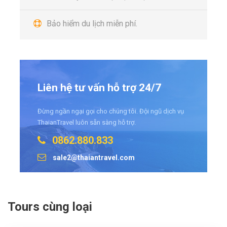
Bảo hiểm du lịch miễn phí.
Liên hệ tư vấn hỗ trợ 24/7
Đừng ngần ngại gọi cho chúng tôi. Đội ngũ dịch vụ
ThaianTravel luôn sẵn sàng hỗ trợ.
0862.880.833
sale2@thaiantravel.com
Tours cùng loại