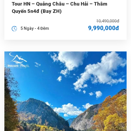
Tour HN – Quảng Châu – Chu Hải – Thâm
Quyến 5n4đ (Bay ZH)
10,490,000đ
9,990,000đ
5 Ngày - 4 Đêm