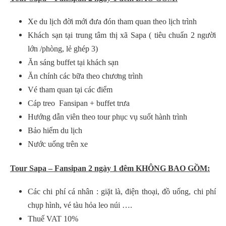
Xe du lịch đời mới đưa đón tham quan theo lịch trình
Khách sạn tại trung tâm thị xã Sapa ( tiêu chuẩn 2 người
lớn /phòng, lẻ ghép 3)
Ăn sáng buffet tại khách sạn
Ăn chính các bữa theo chương trình
Vé tham quan tại các điểm
Cáp treo Fansipan + buffet trưa
Hướng dẫn viên theo tour phục vụ suốt hành trình
Bảo hiểm du lịch
Nước uống trên xe
Tour Sapa – Fansipan 2 ngày 1 đêm KHÔNG BAO GỒM:
Các chi phí cá nhân : giặt là, điện thoại, đồ uống, chi phí
chụp hình, vé tàu hỏa leo núi ….
Thuế VAT 10%