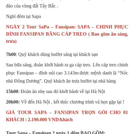
đáo của vùng đất Tây Bắc .
Nghỉ đêm tại Sapa
NGÀY 2 Tour SaPa – Fansipan: SAPA – CHINH PHỤC
ĐỈNH FANSIPAN BẰNG CÁP TREO ( Bao gồm ăn sáng,
trưa)
7h00
: Quý khách dùng buffet sáng tại khách sạn
Sau bữa sáng, đoàn khởi hành ra ga cáp treo. Lên cáp treo chinh
phục Fansipan – đỉnh núi cao 3.143m được mệnh danh là “Nóc
nhà Đông Dương”. Quý khách ăn trưa buffet tại nhà hàng
15h00
: Đoàn ăn nhẹ sau đó khởi hành về lại Hà Nội
20h00:
Về đến Hà Nội , kết thúc chương trình và hẹn gặp lại !
GIÁ TOUR SAPA – FANSIPAN TRỌN GÓI CHO 01
KHÁCH : 2.190.000 VND/khách
Tour Sapa – Fansipan 2 ngày 1 đêm BAO GỒM: