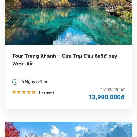
Tour Trùng Khánh – Cửu Trại Câu 6n5đ bay
West Air
6 Ngày 5 Đêm
17,990,000đ
(1 Review)
13,990,000đ