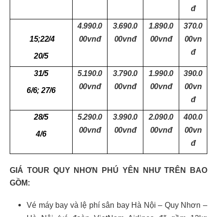
đ
4.990.0
3.690.0
1.890.0
370.0
15;22/4
00vnđ
00vnđ
00vnđ
00vn
đ
20/5
31/5
5.190.0
3.790.0
1.990.0
390.0
00vnđ
00vnđ
00vnđ
00vn
6/6; 27/6
đ
28/5
5.290.0
3.990.0
2.090.0
400.0
00vnđ
00vnđ
00vnđ
00vn
4/6
đ
GIÁ TOUR QUY NHƠN PHÚ YÊN NHƯ TRÊN
BAO
GỒM:
Vé máy bay và lệ phí sân bay Hà Nội –
Quy Nhơn
–