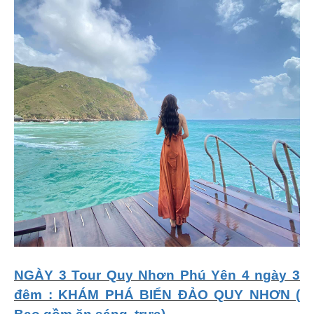
NGÀY 3 Tour Quy Nhơn Phú Yên 4 ngày 3
đêm : KHÁM PHÁ BIỂN ĐẢO QUY NHƠN (