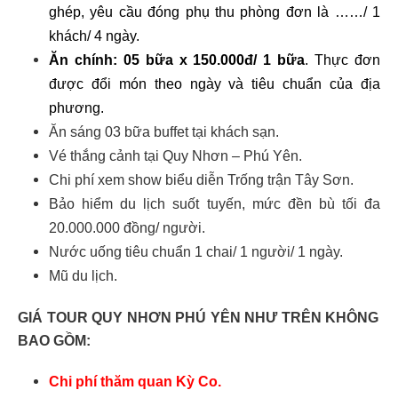
ghép, yêu cầu đóng phụ thu phòng đơn là ……/ 1
khách/ 4 ngày.
Ăn chính: 0
5
bữa x 1
5
0.000đ/ 1 bữa
. Thực đơn
được đổi món theo ngày và tiêu chuẩn của địa
phương.
Ăn sáng 03 bữa buffet tại khách sạn.
Vé thắng cảnh
tại Quy Nhơn – Phú Yên.
Chi phí xem show biểu diễn Trống trận Tây Sơn.
Bảo hiểm du lịch suốt tuyến, mức đền bù tối đa
20.000.000 đồng/ người.
Nước uống tiêu chuẩn 1 chai/ 1 người/ 1 ngày.
Mũ du lịch.
GIÁ TOUR QUY NHƠN PHÚ YÊN NHƯ TRÊN
KHÔNG
BAO GỒM:
Chi phí thăm quan Kỳ Co.