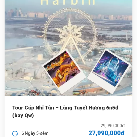
Tour Cáp Nhĩ Tân – Làng Tuyết Hương 6n5đ
(bay Qw)
29,990,000đ
27,990,000đ
6 Ngày 5 Đêm