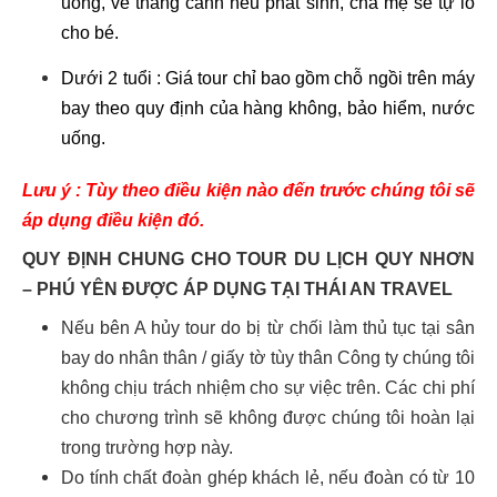
uống, vé thắng cảnh nếu phát sinh, cha mẹ sẽ tự lo
cho bé.
Dưới 2 tuổi : Giá tour chỉ bao gồm chỗ ngồi trên máy
bay theo quy định của hàng không, bảo hiểm, nước
uống.
Lưu ý : Tùy theo điều kiện nào đến trước chúng tôi sẽ
áp dụng điều kiện đó.
QUY ĐỊNH CHUNG CHO TOUR DU LỊCH QUY NHƠN
– PHÚ YÊN ĐƯỢC ÁP DỤNG TẠI THÁI AN TRAVEL
Nếu bên A hủy tour do bị từ chối làm thủ tục tại sân
bay do nhân thân / giấy tờ tùy thân Công ty chúng tôi
không chịu trách nhiệm cho sự việc trên. Các chi phí
cho chương trình sẽ không được chúng tôi hoàn lại
trong trường hợp này.
Do tính chất đoàn ghép khách lẻ, nếu đoàn có từ 10