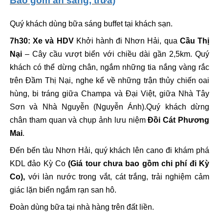
Bao gồm ăn sáng, trưa)
Quý khách dùng bữa sáng buffet tại khách sạn.
7h30: Xe và HDV
Khởi hành đi Nhơn Hải, qua
Cầu Thị
Nại
– Cây cầu vượt biển với chiều dài gần 2,5km. Quý
khách có thể dừng chân, ngắm những tia nắng vàng rắc
trên Đầm Thị Nại, nghe kể về những trận thủy chiến oai
hùng, bi tráng giữa Champa và Đại Việt, giữa Nhà Tây
Sơn và Nhà Nguyễn (Nguyễn Ánh).Quý khách dừng
chân tham quan và chụp ảnh lưu niệm
Đồi Cát Phương
Mai
.
Đến bến tàu Nhơn Hải, quý khách lên cano đi khám phá
KDL đảo Kỳ Co
(Giá tour chưa bao gồm chi phí đi Kỳ
Co),
với làn nước trong vắt, cát trắng, trải nghiệm cảm
giác lặn biển ngắm rạn san hô.
Đoàn dùng bữa tại nhà hàng trên đất liền.