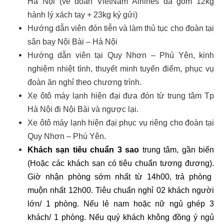
Hà Nội (vé đoàn VietNam Airlines đã gồm 12kg
hành lý xách tay + 23kg ký gửi)
Hướng dẫn viên đón tiễn và làm thủ tục cho đoàn tại
sân bay Nội Bài – Hà Nội
Hướng dẫn viên tại
Quy Nhơn – Phú Yên
, kinh
nghiệm nhiệt tình, thuyết minh tuyến điểm, phục vụ
đoàn ăn nghỉ theo chương trình.
Xe ôtô máy lạnh hiện đại đưa đón từ trung tâm Tp
Hà Nội đi Nội Bài và ngược lại.
Xe ôtô máy lạnh hiện đại phục vụ riêng cho đoàn tại
Quy Nhơn – Phú Yên
.
Khách sạn tiêu chuẩn
3 sao
trung tâm, gần biển
(Hoặc các khách sạn có tiêu chuẩn tương đương).
Giờ nhận phòng sớm nhất từ 14h00, trả phòng
muộn nhất 12h00. Tiêu chuẩn nghỉ 02 khách người
lớn/ 1 phòng. Nếu lẻ nam hoặc nữ ngủ ghép 3
khách/ 1 phòng. Nếu quý khách không đồng ý ngủ