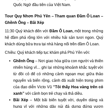
Quốc Ngữ đầu tiên của Việt Nam.
Tour Quy Nhơn Phú Yên –
Tham quan Đầm Ô Loan –
Ghềnh Ông – Bãi Xép
11:30 Quý khách đến với
Đầm Ô Loan,
một trong những
hệ đầm phá rộng lớn với nhiều hải sản tươi ngon. Quý
khách dùng bữa trưa tại nhà hàng nổi trên đầm Ô Loan.
Chiều: Quý khách tiếp tục khám phá Phú Yên với:
Ghềnh Ông
– Nơi giao hòa giữa con người và thiên
nhiên hùng vĩ… ghi lại những khoảnh khắc tuyệt vời
từ đồi cỏ để có những cảnh ngoạn mục giữa thảo
nguyên và biển rộng, cảnh đã xuất hiện trong phim
của đạo diễn Victo Vũ
“Tôi thấy Hoa vàng trên cỏ
xanh”
với cảnh bọn trẻ chạy và thả diều.
Bãi Xép
– Một bãi biển tuyệt vời, duyên dáng và
hung vĩ với những dãy núi đá dựng đứng vươn