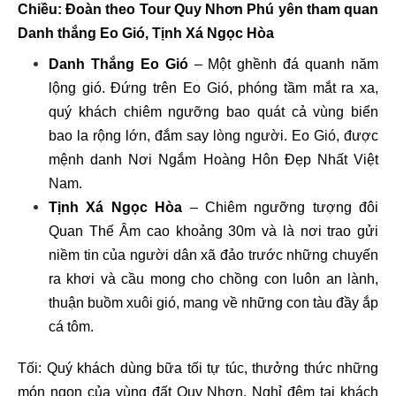
Chiều: Đoàn theo Tour Quy Nhơn Phú yên tham quan
Danh thắng Eo Gió, Tịnh Xá Ngọc Hòa
Danh Thắng Eo Gió
– Một ghềnh đá quanh năm
lộng gió. Đứng trên Eo Gió, phóng tầm mắt ra xa,
quý khách chiêm ngưỡng bao quát cả vùng biển
bao la rộng lớn, đắm say lòng người. Eo Gió, được
mệnh danh Nơi Ngắm Hoàng Hôn Đẹp Nhất Việt
Nam.
Tịnh Xá Ngọc Hòa
– Chiêm ngưỡng tượng đôi
Quan Thế Âm cao khoảng 30m và là nơi trao gửi
niềm tin của người dân xã đảo trước những chuyến
ra khơi và cầu mong cho chồng con luôn an lành,
thuận buồm xuôi gió, mang về những con tàu đầy ắp
cá tôm.
Tối: Quý khách dùng bữa tối tự túc, thưởng thức những
món ngon của vùng đất Quy Nhơn. Nghỉ đêm tại khách