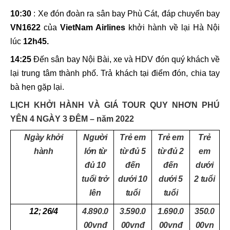
10:30
:
Xe đón đoàn ra sân bay Phù Cát, đáp chuyến bay
VN162
2
của
VietNam Airlines
khởi hành về lại Hà Nội
lúc
12h45.
14:25
Đến sân bay Nội Bài, xe và HDV đón quý khách về
lại trung tâm thành phố. Trả khách tại điểm đón, chia tay
bà hẹn gặp lại.
LỊCH KHỞI HÀNH VÀ GIÁ TOUR QUY NHƠN PHÚ
YÊN 4 NGÀY 3 ĐÊM – năm 2022
Ngày khởi
Người
Trẻ em
Trẻ em
Trẻ
hành
lớn từ
từ đủ 5
từ đủ 2
em
đủ 10
đến
đến
dưới
tuổi trở
dưới 10
dưới 5
2 tuổi
lên
tuổi
tuổi
12; 26/4
4.890.0
3.590.0
1.690.0
350.0
00vnđ
00vnđ
00vnđ
00vn