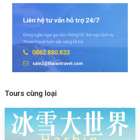
Liên hệ tư vấn hỗ trợ 24/7
Đừng ngần ngại gọi cho chúng tôi. Đội ngũ dịch vụ
ThaianTravel luôn sẵn sàng hỗ trợ.
0862.880.833
sale2@thaiantravel.com
Tours cùng loại