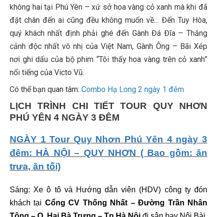
không hai tại Phú Yên – xứ sở hoa vàng cỏ xanh mà khi đã
đặt chân đến ai cũng đều không muốn về… Đến Tuy Hòa,
quý khách nhất định phải ghé đến Gành Đá Đĩa – Thắng
cảnh độc nhất vô nhị của Việt Nam, Gành Ông – Bãi Xép
nơi ghi dấu của bộ phim “Tôi thấy hoa vàng trên cỏ xanh”
nổi tiếng của Victo Vũ.
Có thể bạn quan tâm:
Combo Hạ Long 2 ngày 1 đêm
LỊCH TRÌNH CHI TIẾT TOUR QUY NHƠN
PHÚ YÊN 4 NGÀY 3 ĐÊM
NGÀY 1 Tour Quy Nhơn Phú Yên 4 ngày 3
đêm: HÀ NỘI – QUY NHƠN ( Bao gồm: ăn
trưa, ăn tối)
Sáng: Xe ô tô và Hướng dẫn viên (HDV) công ty đón
khách tại
Cổng CV Thống Nhất – Đường Trần Nhân
Tông – Q. Hai Bà Trưng – Tp Hà Nội
đi sân bay Nội Bài,