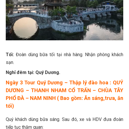
Tối:
Đoàn dùng bữa tối tại nhà hàng. Nhận phòng khách
sạn.
Nghỉ đêm tại: Quý Dương.
Ngày 3 Tour Quý Dương – Thập lý đào hoa : QUÝ
DƯƠNG – THANH NHAM CỔ TRẤN – CHÙA TÂY
PHỔ ĐÀ – NAM NINH ( Bao gồm: Ăn sáng,trưa, ăn
tối)
Quý khách dùng bữa sáng. Sau đó, xe và HDV đưa đoàn
tiếp tục thăm quan: