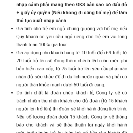
nhập cảnh phải mang theo GKS bản sao có dấu đỏ
+ giấy ủy quyền (Nếu không đi cùng bố mẹ) để làm
thủ tục xuất nhập cảnh.
Giá tính cho trẻ em ngủ chung giường với bố mẹ, nếu
Quý khách có yêu cầu ngủ riêng cho trẻ em vui lòng
thanh toán 100% giá tour.
Giá áp dụng cho khách hàng từ 10 tuổi đến 69 tuổi, từ
70 tuổi trở lên sẽ đóng thêm chênh lệch cho mức phí
bảo hiểm cao cấp, từ 75 tuổi trở lên yêu cầu phải xác
nhận đủ sức khỏe để đi du lịch nước ngoài và phải có
người thân khỏe mạnh dưới 60 tuổi đi cùng.
Do tính chất là đoàn ghép khách lẻ, Công ty sẽ có
trách nhiệm thu nhận khách cho đủ đoàn (từ 15 khách
người lớn trở lên) thì đoàn sẽ khởi hành đúng lịch trình.
Nếu số lượng đoàn dưới 15 khách, Công ty sẽ thông
báo cho khách và sẽ thỏa thuận lại ngày khởi hành
mới, hoặc hoàn trả lại toàn bộ số tiền cho khách đã