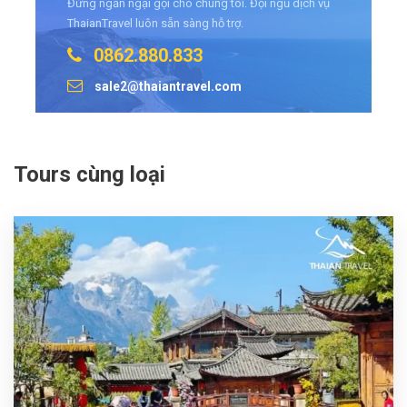
Đừng ngần ngại gọi cho chúng tôi. Đội ngũ dịch vụ
ThaianTravel luôn sẵn sàng hỗ trợ.
0862.880.833
sale2@thaiantravel.com
Tours cùng loại