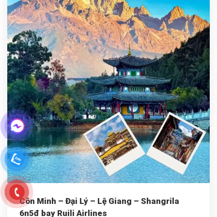
Côn Minh – Đại Lý – Lệ Giang – Shangrila
6n5đ bay Ruili Airlines