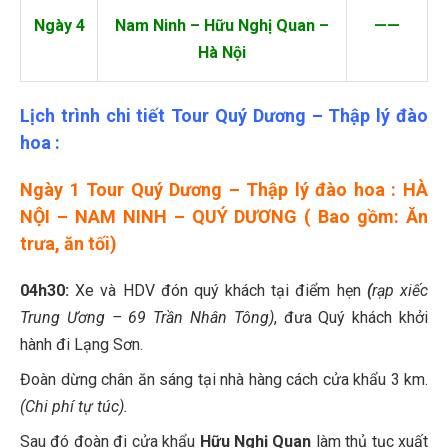
Ngày 4
Nam Ninh – Hữu Nghị Quan –
——
Hà Nội
Lịch trình chi tiết Tour Quý Dương – Thập lý đào
hoa :
Ngày 1 Tour Quý Dương – Thập lý đào hoa : HÀ
NỘI – NAM NINH – QUÝ DƯƠNG ( Bao gồm: Ăn
trưa, ăn tối)
04h30:
Xe và HDV đón quý khách tại điểm hẹn
(
rạp xiếc
Trung Ương – 69 Trần Nhân Tông)
, đưa Quý khách khởi
hành đi Lạng Sơn.
Đoàn dừng chân ăn sáng tại nhà hàng cách cửa khẩu 3 km.
(Chi phí tự túc).
Sau đó đoàn đi cửa khẩu
Hữu Nghị Quan
làm thủ tục xuất