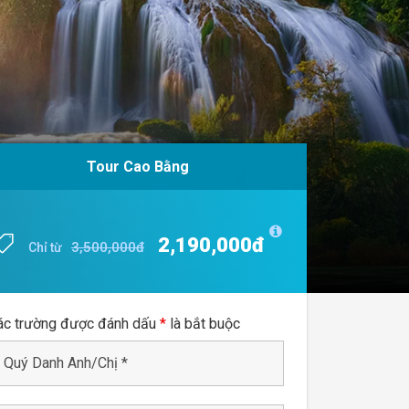
Tour Cao Bằng
Tour Cao Bằng
2,190,000đ
2,190,000đ
3,500,000đ
3,500,000đ
Chỉ từ
Chỉ từ
ác trường được đánh dấu
*
là bắt buộc