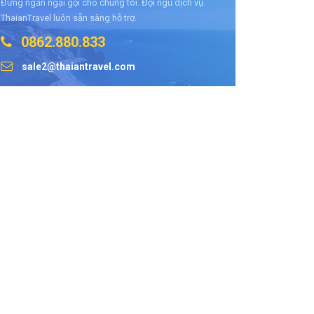
Đừng ngần ngại gọi cho chúng tôi. Đội ngũ dịch vụ
ThaianTravel luôn sẵn sàng hỗ trợ.
0862.880.833
sale2@thaiantravel.com