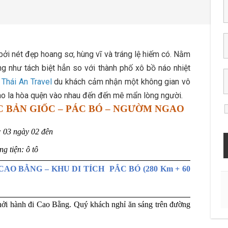
bởi nét đẹp hoang sơ, hùng vĩ và tráng lệ hiếm có. Nằm
như tách biệt hẳn so với thành phố xô bồ náo nhiệt
a
Thái An Travel
du khách cảm nhận một không gian vô
bao la hòa quện vào nhau đến đến mê mẩn lòng người.
C BẢN GIỐC – PÁC BÓ – NGƯỜM NGAO
: 03 ngày 02 đên
g tiện: ô tô
– CAO BẰNG – KHU DI TÍCH PẮC BÓ (280 Km + 60
khởi hành đi Cao Bằng. Quý khách nghỉ ăn sáng trên đường