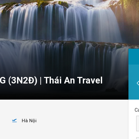
(3N2Đ) | Thái An Travel
C
Hà Nội