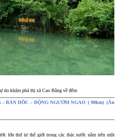
à tự do khám phá thị xã Cao Bằng về đêm
ẰNG – BẢN DỐC – ĐỘNG NGƯỜM NGAO ( 90km) (Ăn
ớc lớn thứ tư thế giới trong các thác nước nằm trên một