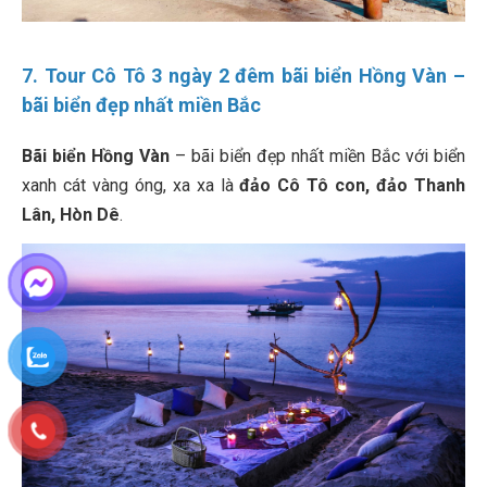
7. Tour Cô Tô 3 ngày 2 đêm bãi biển Hồng Vàn –
bãi biển đẹp nhất miền Bắc
Bãi biển Hồng Vàn
– bãi biển đẹp nhất miền Bắc với biển
xanh cát vàng óng, xa xa là
đảo Cô Tô con, đảo Thanh
Lân, Hòn Dê
.