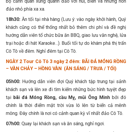
bộ cảnh quan xung quanh đảo với núi, biển và những hòn
đảo nhỏ phía xa xa.
18h30:
Ăn tối tại nhà hàng (Lưu ý: vào ngày khởi hành, Quý
khách cũng có thể thống nhất bỏ thêm chi phí và đề nghị
hướng dẫn viên tổ chức bữa ăn BBQ, giao lưu văn nghệ, lửa
trại hoặc đi hát Karaoke…). Buổi tối tự do khám phá thị trấn
Cô Tô về đêm. Nghỉ đêm tại Cô Tô.
NGÀY 2 Tour Cô Tô 3 ngày 2 đêm: BÃI ĐÁ MÓNG RỒNG
– VÀN CHẢY – HỒNG VÀN (ĂN SÁNG / TRƯA / TỐI)
05h00:
Hướng dẫn viên đợi Quý khách tập trung tại sảnh
khách sạn và lên xe đi tìm kiếm những bức hình tuyệt đẹp
tại
bãi đá Móng Rồng, cầu Mỵ, mũi Ông Minh
bởi đó
chính là thời điểm mặt trời vừa ló lên từ biển cả mênh
mông. Đây chính là nơi có cảnh quan kỳ vĩ nhất đảo Cô Tô.
07h00:
Quay lại khách sạn và ăn sáng, nghỉ ngơi.