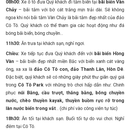
08h00:
Xe ô tô đưa Quý khách đi tắm biển tại
bãi biển Vàn
Chảy
– bãi tắm với bờ cát trắng mịn trải dài. Sẽ không
ngoa khi nói bãi tắm Vàn Chảy là bãi tắm đẹp nhất của đảo
Cô Tô. Quý khách có thể tham gia các hoạt động như đá
bóng bãi biển, bóng chuyền…
11h30:
Ăn trưa tại khách sạn, nghỉ ngơi.
Chiều:
Xe tiếp tục đưa Quý khách đến với
bãi biển Hồng
Vàn
– bãi biển đẹp nhất miền Bắc với biển xanh cát vàng
óng, xa xa là
đảo Cô Tô con, đảo Thanh Lân, Hòn Dê
.
Đặc biệt, quý khách sẽ có những giây phút thư giãn quý giá
trong
Cô Tô Park
với những trò chơi hấp dẫn như: Chinh
phục
núi Băng, cầu trượt, thăng bằng, bóng chuyền
nước, chèo thuyền kayak, thuyền buồm rực rỡ trong
làn nước biển trong vắt
… (chi phí vào công viên tự túc)
18h30:
Ăn tối tại khách sạn. Buổi tối tự do vui chơi. Nghỉ
đêm tại Cô Tô.