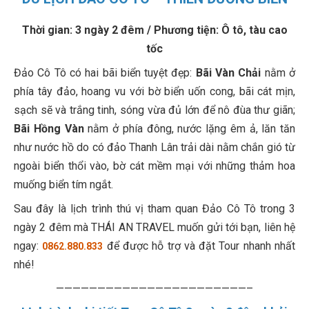
Thời gian: 3 ngày 2 đêm / Phương tiện: Ô tô, tàu cao
tốc
Đảo Cô Tô có hai bãi biển tuyệt đẹp:
Bãi Vàn Chải
nằm ở
phía tây đảo, hoang vu với bờ biển uốn cong, bãi cát mịn,
sạch sẽ và trắng tinh, sóng vừa đủ lớn để nô đùa thư giãn;
Bãi Hồng Vàn
nằm ở phía đông, nước lặng êm ả, lăn tăn
như nước hồ do có đảo Thanh Lân trải dài nằm chắn gió từ
ngoài biển thổi vào, bờ cát mềm mại với những thảm hoa
muống biển tím ngắt.
Sau đây là lịch trình thú vị tham quan Đảo Cô Tô trong 3
ngày 2 đêm mà THÁI AN TRAVEL muốn gửi tới bạn, liên hệ
ngay:
để được hỗ trợ và đặt Tour nhanh nhất
0862.880.833
nhé!
———————————————————————–