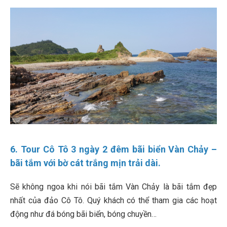
6. Tour Cô Tô 3 ngày 2 đêm bãi biển Vàn Chảy –
bãi tắm với bờ cát trắng mịn trải dài.
Sẽ không ngoa khi nói bãi tắm Vàn Chảy là bãi tắm đẹp
nhất của đảo Cô Tô. Quý khách có thể tham gia các hoạt
động như đá bóng bãi biển, bóng chuyền…