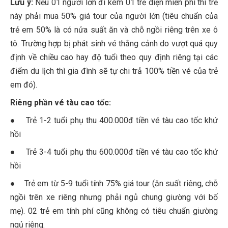
Lưu ý:
Nếu 01 người lớn đi kèm 01 trẻ diện miễn phí thì trẻ
này phải mua 50% giá tour của người lớn (tiêu chuẩn của
trẻ em 50% là có nửa suất ăn và chỗ ngồi riêng trên xe ô
tô. Trường hợp bị phát sinh vé thắng cảnh do vượt quá quy
định về chiều cao hay độ tuổi theo quy định riêng tại các
điểm du lịch thì gia đình sẽ tự chi trả 100% tiền vé của trẻ
em đó).
Riêng phần vé tàu cao tốc:
● Trẻ 1-2 tuổi phụ thu 400.000đ tiền vé tàu cao tốc khứ
hồi
● Trẻ 3-4 tuổi phụ thu 600.000đ tiền vé tàu cao tốc khứ
hồi
● Trẻ em từ 5-9 tuổi tính 75% giá tour (ăn suất riêng, chỗ
ngồi trên xe riêng nhưng phải ngủ chung giường với bố
mẹ). 02 trẻ em tính phí cũng không có tiêu chuẩn giường
ngủ riêng.