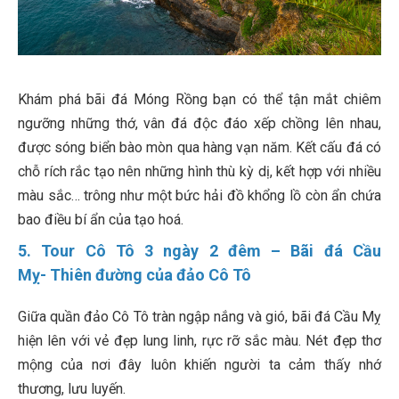
Khám phá bãi đá Móng Rồng bạn có thể tận mắt chiêm
ngưỡng những thớ, vân đá độc đáo xếp chồng lên nhau,
được sóng biển bào mòn qua hàng vạn năm. Kết cấu đá có
chỗ rích rắc tạo nên những hình thù kỳ dị, kết hợp với nhiều
màu sắc… trông như một bức hải đồ khổng lồ còn ẩn chứa
bao điều bí ẩn của tạo hoá.
5. Tour Cô Tô 3 ngày 2 đêm – Bãi đá Cầu
Mỵ- Thiên đường của đảo Cô Tô
Giữa quần đảo Cô Tô tràn ngập nắng và gió, bãi đá Cầu Mỵ
hiện lên với vẻ đẹp lung linh, rực rỡ sắc màu. Nét đẹp thơ
mộng của nơi đây luôn khiến người ta cảm thấy nhớ
thương, lưu luyến.