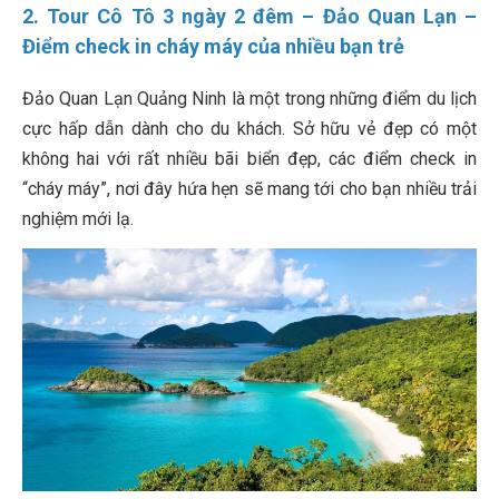
2. Tour Cô Tô 3 ngày 2 đêm – Đảo Quan Lạn –
Điểm check in cháy máy của nhiều bạn trẻ
Đảo Quan Lạn Quảng Ninh là một trong những điểm du lịch
cực hấp dẫn dành cho du khách. Sở hữu vẻ đẹp có một
không hai với rất nhiều bãi biển đẹp, các điểm check in
“cháy máy”, nơi đây hứa hẹn sẽ mang tới cho bạn nhiều trải
nghiệm mới lạ.