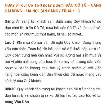
NGÀY 3 Tour Cô Tô 3 ngày 2 đêm: ĐẢO CÔ TÔ – CẢNG
CÁI RỒNG – HÀ NỘI (ĂN SÁNG / TRƯA / – )
Sáng:
Ăn sáng tại khách sạn. Buổi sáng Quý khách tự do
dạo chơi
thị trấn Cô Tô
, mua hải sản Cô Tô về làm quà với
các món ăn như mực một nắng, tu hài, sò huyết…
Lưu ý:
Khi mua đồ hải sản đề nghị Quý khách đóng thùng
xốp cẩn thận. Toàn bộ đồ hải sản sẽ để dưới cốp xe ô tô.
Quý đoàn cũng nên cân nhắc với số lượng hải sản mua về
bởi vì phía nhà cung cấp tour, lái xe hay cả hướng dẫn viên
phục vụ đoàn không chịu bất kỳ trách nhiệm gì với việc
hàng hóa cồng kềnh dẫn đến thiếu chỗ để hoặc mang vác
hành lý của Quý khách.
08h30:
Quý khách tập trung tại khách sạn để trả phòng, thu
dọn hành lý và chuẩn bị ra xe để lên tàu tàu cao tốc về lại
cảng Vân Đồn
.