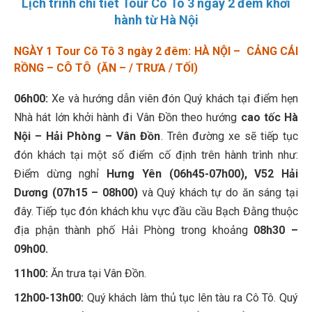
Lịch trình chi tiết Tour Cô Tô 3 ngày 2 đêm khởi
hành từ Hà Nộ
i
NGÀY 1 Tour Cô Tô 3 ngày 2 đêm: HÀ NỘI – CẢNG CÁI
RỒNG – CÔ TÔ (ĂN – / TRƯA / TỐI)
06h00:
Xe và hướng dẫn viên đón Quý khách tại điểm hẹn
Nhà hát lớn khởi hành đi Vân Đồn theo hướng
cao tốc Hà
Nội – Hải Phòng – Vân Đồn
. Trên đường xe sẽ tiếp tục
đón khách tại một số điểm cố định trên hành trình như:
Điểm dừng nghỉ
Hưng Yên (06h45-07h00), V52 Hải
Dương (07h15 – 08h00)
và Quý khách tự do ăn sáng tại
đây. Tiếp tục đón khách khu vực đầu cầu Bạch Đằng thuộc
địa phận thành phố Hải Phòng trong khoảng
08h30 –
09h00.
11h00:
Ăn trưa tại Vân Đồn.
12h00-13h00:
Quý khách làm thủ tục lên tàu ra Cô Tô. Quý