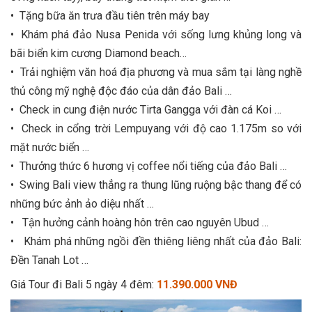
• Tặng bữa ăn trưa đầu tiên trên máy bay
• Khám phá đảo Nusa Penida với sống lưng khủng long và
bãi biển kim cương Diamond beach…
• Trải nghiệm văn hoá địa phương và mua sắm tại làng nghề
thủ công mỹ nghệ độc đáo của dân đảo Bali …
• Check in cung điện nước Tirta Gangga với đàn cá Koi …
• Check in cổng trời Lempuyang với độ cao 1.175m so với
mặt nước biển …
• Thưởng thức 6 hương vị coffee nổi tiếng của đảo Bali …
• Swing Bali view thẳng ra thung lũng ruộng bậc thang để có
những bức ảnh ảo diệu nhất …
• Tận hưởng cảnh hoàng hôn trên cao nguyên Ubud …
• Khám phá những ngồi đền thiêng liêng nhất của đảo Bali:
Đền Tanah Lot …
Giá Tour đi Bali 5 ngày 4 đêm:
11.390.000 VNĐ