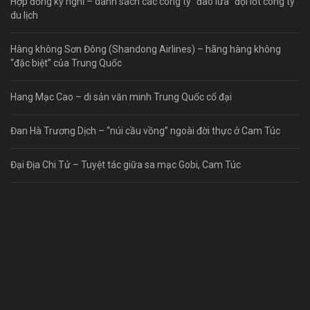
Hợp đồng kỳ nghỉ – danh sách các công ty “đào lửa” đội lốt công ty
du lịch
Hàng không Sơn Đông (Shandong Airlines) – hãng hàng không
“đặc biệt” của Trung Quốc
Hang Mạc Cao – di sản văn minh Trung Quốc cổ đại
Đan Hà Trương Dịch – “núi cầu vồng” ngoài đời thực ở Cam Túc
Đại Địa Chi Tử – Tuyệt tác giữa sa mạc Gobi, Cam Túc