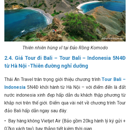
Thiên nhiên hùng vĩ tại Đảo Rồng Komodo
2.4. Giá Tour đi Bali – Tour Bali – Indonesia 5N4Đ
từ Hà Nội -Thiên đường nghỉ dưỡng
Thái An Travel trân trọng giới thiệu chương trình
Tour Bali –
Indonesia
5N4Đ khởi hành từ Hà Nội – với điểm đến là đất
nước indonesia xinh đẹp hấp dẫn du khách thập phương từ
khắp nơi trên thế giới. Điểm qua vài nét về chương trình Tour
đảo Bali hấp dẫn ngay sau đây:
• Bay hàng không Vietjet Air (Bảo gồm 20kg hành lý ký gửi +
07kg xách tay), bay thẳng tiết kiệm thời gian …