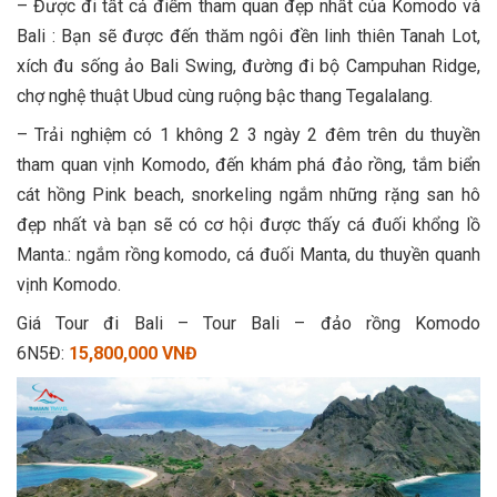
– Được đi tất cả điểm tham quan đẹp nhất của Komodo và
Bali : Bạn sẽ được đến thăm ngôi đền linh thiên Tanah Lot,
xích đu sống ảo Bali Swing, đường đi bộ Campuhan Ridge,
chợ nghệ thuật Ubud cùng ruộng bậc thang Tegalalang.
– Trải nghiệm có 1 không 2 3 ngày 2 đêm trên du thuyền
tham quan vịnh Komodo, đến khám phá đảo rồng, tắm biển
cát hồng Pink beach, snorkeling ngắm những rặng san hô
đẹp nhất và bạn sẽ có cơ hội được thấy cá đuối khổng lồ
Manta.: ngắm rồng komodo, cá đuối Manta, du thuyền quanh
vịnh Komodo.
Giá Tour đi Bali – Tour Bali – đảo rồng Komodo
6N5Đ:
15,800,000 VNĐ