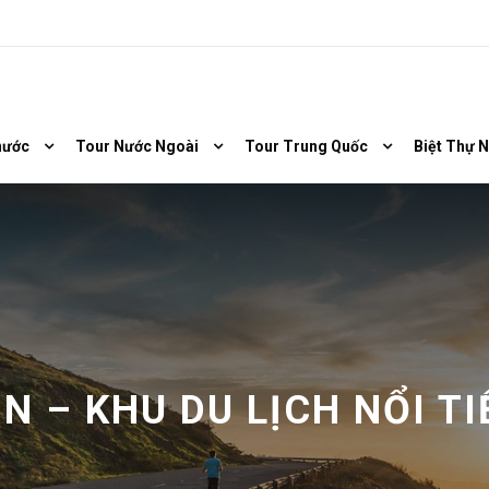
nước
Tour Nước Ngoài
Tour Trung Quốc
Biệt Thự 
N – KHU DU LỊCH NỔI T