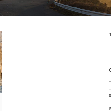
T
D
D