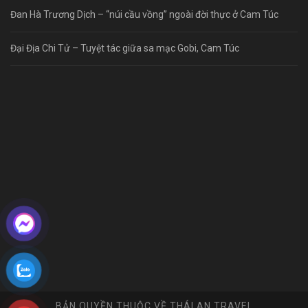
Đan Hà Trương Dịch – “núi cầu vồng” ngoài đời thực ở Cam Túc
Đại Địa Chi Tử – Tuyệt tác giữa sa mạc Gobi, Cam Túc
BẢN QUYỀN THUỘC VỀ THÁI AN TRAVEL