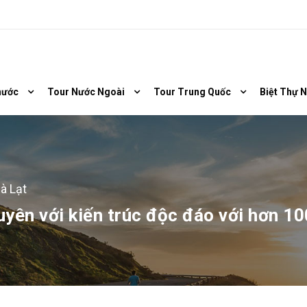
nước
Tour Nước Ngoài
Tour Trung Quốc
Biệt Thự 
à Lạt
ên với kiến trúc độc đáo với hơn 10