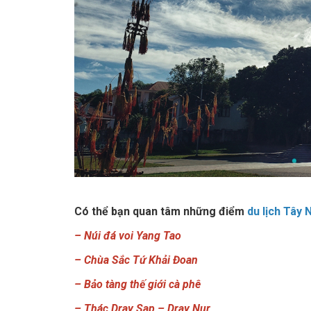
Có thể bạn quan tâm những điểm
du lịch Tây
–
Núi đá voi Yang Tao
–
Chùa Sắc Tứ Khải Đoan
–
Bảo tàng thế giới cà phê
–
Thác Dray Sap – Dray Nur