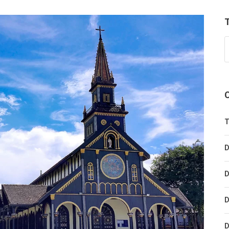
T
D
D
D
D