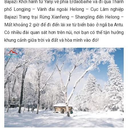
Bajiazi Khởi hành từ Yanji về phía Erdaobaihe và đi qua Thành
phố Longjing – Vành đai ngoài Helong – Cục Lâm nghiệp
Bajiazi Trang trại Rừng Xianfeng – Shangling đến Helong –
Mất khoảng 2 giờ để đi đến lái xe từ biển báo ở ngã ba Antu.
Có nhiều đài quan sát hơn trên núi, nơi bạn có thể tận hưởng
khung cảnh giữa trời và đất và hòa mình vào đó!