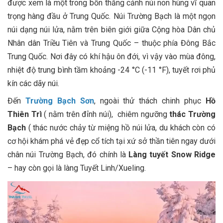
được xem là một trong bốn thắng cảnh núi non hùng vĩ quan
trọng hàng đầu ở Trung Quốc. Núi Trường Bạch là một ngọn
núi dạng núi lửa, nằm trên biên giới giữa Cộng hòa Dân chủ
Nhân dân Triều Tiên và Trung Quốc – thuộc phía Đông Bắc
Trung Quốc. Nơi đây có khí hậu ôn đới, vì vậy vào mùa đông,
nhiệt độ trung bình tầm khoảng -24 °C (-11 °F), tuyết rơi phủ
kín các dãy núi.
Đến
Trường Bạch Sơn
, ngoài thử thách chinh phục
Hồ
Thiên Trì
( nằm trên đỉnh núi), chiêm ngưỡng
thác Trường
Bạch
( thác nước chảy từ miệng hồ núi lửa, du khách còn có
cơ hội khám phá vẻ đẹp cổ tích tại xứ sở thần tiên ngay dưới
chân núi Trường Bạch, đó chính là
Làng tuyết Snow Ridge
– hay còn gọi là làng Tuyết Linh/Xueling.