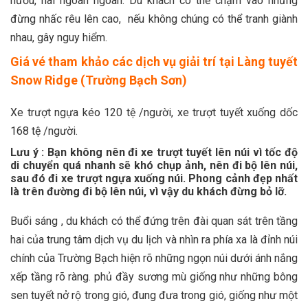
hươu, nai ngoan ngoãn. Du khách có thể chạm vào nhưng
đừng nhấc rêu lên cao, nếu không chúng có thể tranh giành
nhau, gây nguy hiểm.
Giá vé tham khảo các dịch vụ giải trí tại Làng tuyết
Snow Ridge (Trường Bạch Sơn)
Xe trượt ngựa kéo 120 tệ /người, xe trượt tuyết xuống dốc
168 tệ /người.
Lưu ý : Bạn không nên đi xe trượt tuyết lên núi vì tốc độ
di chuyển quá nhanh sẽ khó chụp ảnh, nên đi bộ lên núi,
sau đó đi xe trượt ngựa xuống núi. Phong cảnh đẹp nhất
là trên đường đi bộ lên núi, vì vậy du khách đừng bỏ lỡ.
Buổi sáng , du khách có thể đứng trên đài quan sát trên tầng
hai của trung tâm dịch vụ du lịch và nhìn ra phía xa là đỉnh núi
chính của Trường Bạch hiện rõ những ngọn núi dưới ánh nắng
xếp tầng rõ ràng. phủ đầy sương mù giống như những bông
sen tuyết nở rộ trong gió, đung đưa trong gió, giống như một