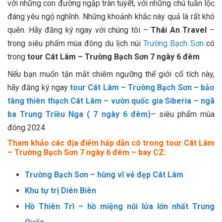
với những con đường ngập tràn tuyết, với những chú tuần lộc
đáng yêu ngộ nghĩnh. Những khoảnh khắc này quả là rất khó
quên. Hãy đăng ký ngay với chúng tôi –
Thái An Travel
–
trong siêu phẩm mùa đông du lịch núi
Trường Bạch Sơn
có
trong
tour Cát Lâm – Trường Bạch Sơn 7 ngày 6 đêm
Nếu bạn muốn tận mắt chiêm ngưỡng thế giới cổ tích này,
hãy đăng ký ngay
tour Cát Lâm – Trường Bạch Sơn – bảo
tàng thiên thạch Cát Lâm – vườn quốc gia Siberia – ngã
ba Trung Triều Nga ( 7 ngày 6 đêm)
– siêu phẩm mùa
đông 2024
Tham khảo các địa điểm hấp dẫn có trong tour
Cát Lâm
– Trường Bạch Sơn 7 ngày 6 đêm – bay CZ
:
Trường Bạch Sơn – hùng vĩ vẻ đẹp Cát Lâm
Khu tự trị Diên Biên
Hồ Thiên Trì
– hồ miệng núi lửa lớn nhất Trung