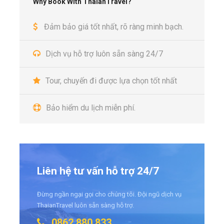
Why Book With ThaianTravel?
Đảm bảo giá tốt nhất, rõ ràng minh bạch.
Dịch vụ hỗ trợ luôn sẵn sàng 24/7
Tour, chuyến đi được lựa chọn tốt nhất
Bảo hiểm du lịch miễn phí.
Liên hệ tư vấn hỗ trợ 24/7
Đừng ngần ngại gọi cho chúng tôi. Đội ngũ dịch vụ
ThaianTravel luôn sẵn sàng hỗ trợ.
0862.880.833