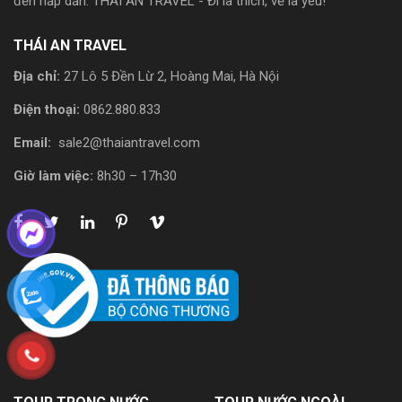
đến hấp dẫn. THÁI AN TRAVEL - Đi là thích, về là yêu!
THÁI AN TRAVEL
Địa chỉ:
27 Lô 5 Đền Lừ 2, Hoàng Mai, Hà Nội
Điện thoại:
0862.880.833
Email:
sale2@thaiantravel.com
Giờ làm việc:
8h30 – 17h30