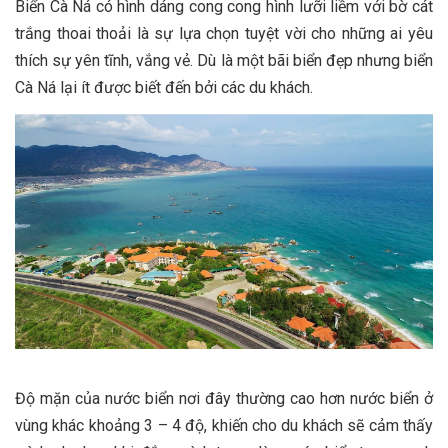
Biển Cà Ná có hình dáng cong cong hình lưỡi liềm với bờ cát
trắng thoai thoải là sự lựa chọn tuyệt vời cho những ai yêu
thích sự yên tĩnh, vắng vẻ. Dù là một bãi biển đẹp nhưng biển
Cà Ná lại ít được biết đến bởi các du khách.
Độ mặn của nước biển nơi đây thường cao hơn nước biển ở
vùng khác khoảng 3 – 4 độ, khiến cho du khách sẽ cảm thấy