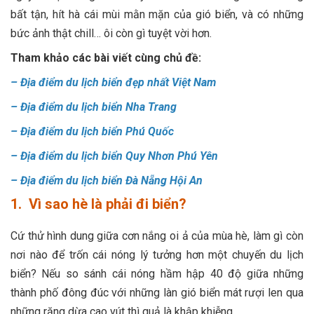
bất tận, hít hà cái mùi mằn mặn của gió biển, và có những
bức ảnh thật chill… ôi còn gì tuyệt vời hơn.
Tham khảo các bài viết cùng chủ đề:
–
Địa điểm du lịch biển đẹp nhất Việt Nam
–
Địa điểm du lịch biển Nha Trang
–
Địa điểm du lịch biển Phú Quốc
–
Địa điểm du lịch biển Quy Nhơn Phú Yên
–
Địa điểm du lịch biển Đà Nẵng Hội An
1. Vì sao hè là phải đi biển?
Cứ thử hình dung giữa cơn nắng oi ả của mùa hè, làm gì còn
nơi nào để trốn cái nóng lý tưởng hơn một chuyến du lịch
biển? Nếu so sánh cái nóng hầm hập 40 độ giữa những
thành phố đông đúc với những làn gió biển mát rượi len qua
những rặng dừa cao vút thì quả là khập khiễng.