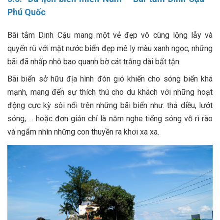
Phú Quốc
Bãi tắm Dinh Cậu mang một vẻ đẹp vô cùng lộng lẫy và
quyến rũ với mặt nước biển đẹp mê ly màu xanh ngọc, những
bãi đã nhấp nhô bao quanh bờ cát trắng dài bất tận.
Bãi biển sở hữu địa hình đón gió khiến cho sóng biển khá
mạnh, mang đến sự thích thú cho du khách với những hoạt
động cực kỳ sôi nổi trên những bãi biển như: thả diều, lướt
sóng, … hoặc đơn giản chỉ là nằm nghe tiếng sóng vỗ rì rào
và ngắm nhìn những con thuyền ra khơi xa xa.