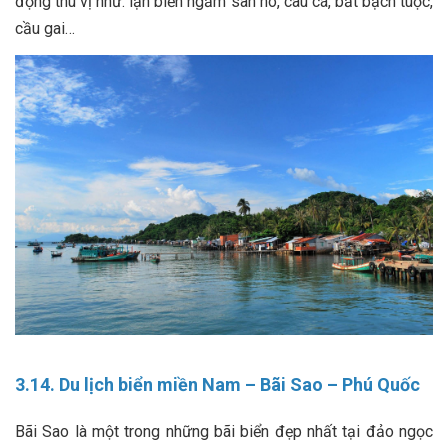
động thú vị như: lặn biển ngắm san hô, câu cá, bắt bạch tuộc,
cầu gai…
3.14. Du lịch biển miền Nam – Bãi Sao – Phú Quốc
Bãi Sao là một trong những bãi biển đẹp nhất tại đảo ngọc