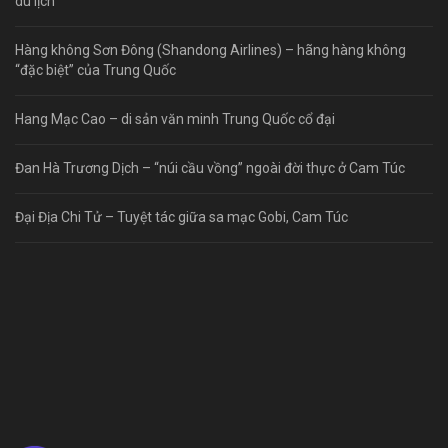
du lịch
Hàng không Sơn Đông (Shandong Airlines) – hãng hàng không
“đặc biệt” của Trung Quốc
Hang Mạc Cao – di sản văn minh Trung Quốc cổ đại
Đan Hà Trương Dịch – “núi cầu vồng” ngoài đời thực ở Cam Túc
Đại Địa Chi Tử – Tuyệt tác giữa sa mạc Gobi, Cam Túc