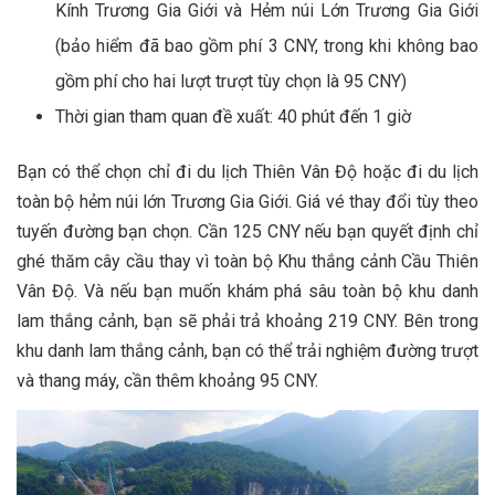
Kính Trương Gia Giới và Hẻm núi Lớn Trương Gia Giới
(bảo hiểm đã bao gồm phí 3 CNY, trong khi không bao
gồm phí cho hai lượt trượt tùy chọn là 95 CNY)
Thời gian tham quan đề xuất: 40 phút đến 1 giờ
Bạn có thể chọn chỉ đi du lịch Thiên Vân Độ hoặc đi du lịch
toàn bộ hẻm núi lớn Trương Gia Giới. Giá vé thay đổi tùy theo
tuyến đường bạn chọn. Cần 125 CNY nếu bạn quyết định chỉ
ghé thăm cây cầu thay vì toàn bộ Khu thắng cảnh Cầu Thiên
Vân Độ. Và nếu bạn muốn khám phá sâu toàn bộ khu danh
lam thắng cảnh, bạn sẽ phải trả khoảng 219 CNY. Bên trong
khu danh lam thắng cảnh, bạn có thể trải nghiệm đường trượt
và thang máy, cần thêm khoảng 95 CNY.