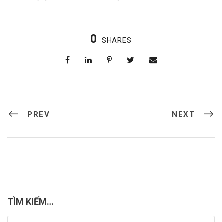
0
SHARES
PREV
NEXT
TÌM KIẾM…