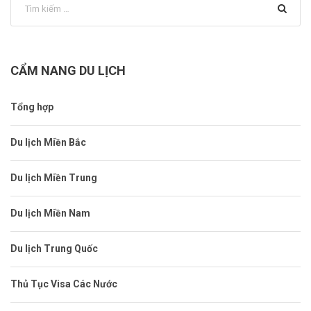
CẨM NANG DU LỊCH
Tổng hợp
Du lịch Miền Bắc
Du lịch Miền Trung
Du lịch Miền Nam
Du lịch Trung Quốc
Thủ Tục Visa Các Nước