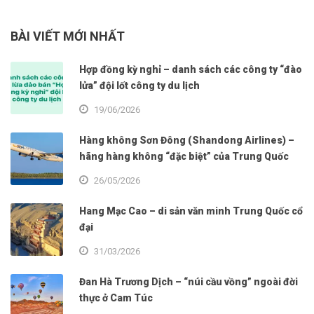
BÀI VIẾT MỚI NHẤT
Hợp đồng kỳ nghỉ – danh sách các công ty “đào
lửa” đội lốt công ty du lịch
19/06/2026
Hàng không Sơn Đông (Shandong Airlines) –
hãng hàng không “đặc biệt” của Trung Quốc
26/05/2026
Hang Mạc Cao – di sản văn minh Trung Quốc cổ
đại
31/03/2026
Đan Hà Trương Dịch – “núi cầu vồng” ngoài đời
thực ở Cam Túc