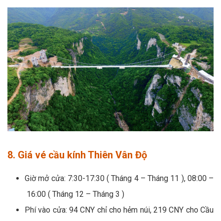
8. Giá vé cầu kính Thiên Vân Độ
Giờ mở cửa: 7:30-17:30 ( Tháng 4 – Tháng 11 ), 08:00 –
16:00 ( Tháng 12 – Tháng 3 )
Phí vào cửa: 94 CNY chỉ cho hẻm núi, 219 CNY cho Cầu