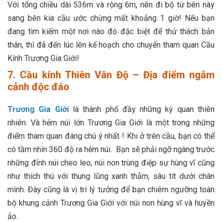
Với tổng chiều dài 536m và rộng 6m, nên đi bộ từ bên này
sang bên kia cầu ước chừng mất khoảng 1 giờ! Nếu bạn
đang tìm kiếm một nơi nào đó đặc biệt để thử thách bản
thân, thì đã đến lúc lên kế hoạch cho chuyến tham quan Cầu
Kính Trương Gia Giới!
7. Cầu kính Thiên Vân Độ – Địa điểm ngắm
cảnh độc đáo
Trương Gia Giới
là thành phố đầy những kỳ quan thiên
nhiên. Và hẻm núi lớn Trương Gia Giới là một trong những
điểm tham quan đáng chú ý nhất ! Khi ở trên cầu, bạn có thể
có tầm nhìn 360 độ ra hẻm núi. Bạn sẽ phải ngỡ ngàng trước
những đỉnh núi cheo leo, núi non trùng điệp sự hùng vĩ cũng
như thích thú với thung lũng xanh thẳm, sâu tít dưới chân
mình. Đây cũng là vị trí lý tưởng để bạn chiêm ngưỡng toàn
bộ khung cảnh Trương Gia Giới với núi non hùng vĩ và huyền
ảo.