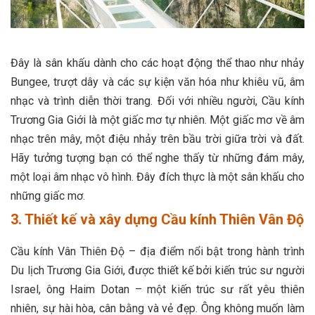
Đây là sân khấu dành cho các hoạt động thể thao như nhảy
Bungee, trượt dây và các sự kiện văn hóa như khiêu vũ, âm
nhạc và trình diễn thời trang. Đối với nhiều người, Cầu kính
Trương Gia Giới là một giấc mơ tự nhiên. Một giấc mơ về âm
nhạc trên mây, một điệu nhảy trên bầu trời giữa trời và đất.
Hãy tưởng tượng bạn có thể nghe thấy từ những đám mây,
một loại âm nhạc vô hình. Đây đích thực là một sân khấu cho
những giấc mơ.
3. Thiết kế và xây dựng Cầu kính Thiên Vân Độ
Cầu kính Vân Thiên Độ – địa điểm nổi bật trong hành trình
Du lịch Trương Gia Giới, được thiết kế bởi kiến trúc sư người
Israel, ông Haim Dotan – một kiến trúc sư rất yêu thiên
nhiên, sự hài hòa, cân bằng và vẻ đẹp. Ông không muốn làm