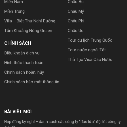
Miền Nam
Châu Âu
Miền Trung
Châu Mỹ
Villa – Biệt Thự Nghỉ Dưỡng
Châu Phi
Tắm Khoảng Nóng Onsen
Châu Úc
Tour du lịch Trung Quốc
CHÍNH SÁCH
Tour nước ngoài Tết
Điều khoản dịch vụ
Thủ Tục Visa Các Nước
Hình thức thanh toán
Chính sách hoàn, hủy
Chính sách bảo mật thông tin
BÀI VIẾT MỚI
Hợp đồng kỳ nghỉ – danh sách các công ty “đào lửa” đội lốt công ty