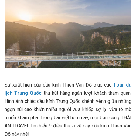
Sự xuất hiện của cầu kính Thiên Vân Độ giúp các
Tour du
lịch Trung Quốc
thu hút hàng ngàn lượt khách tham quan.
Hình ảnh chiếc cầu kính Trung Quốc chênh vênh giữa những
ngọn núi cao khiến nhiều người vừa khiếp sợ lại vừa tò mò
muốn khám phá. Trong bài viết hôm nay, mời bạn cùng THÁI
AN TRAVEL tìm hiểu 9 điều thú vị về cây cầu kính Thiên Vân
Độ này nhé!