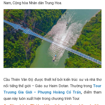
Nam, Cộng hòa Nhân dân Trung Hoa.
Cầu Thiên Vân Độ được thiết kế bởi kiến ​​trúc sư và nhà thơ
nổi tiếng thế giới – Giáo sư Haim Dotan. Thường trong
Tour
Trương Gia Giới – Phượng Hoàng Cổ Trấn
,
điểm tham
quan này luôn xuất hiện trong chương trình Tour.