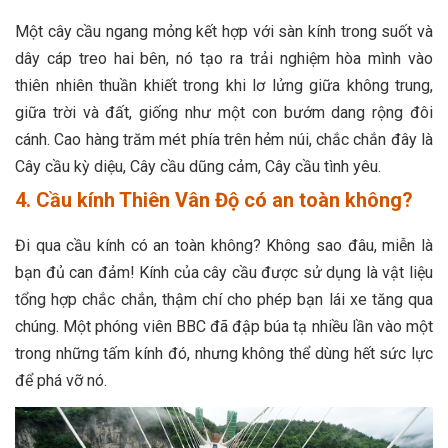
Một cây cầu ngang mỏng kết hợp với sàn kính trong suốt và
dây cáp treo hai bên, nó tạo ra trải nghiệm hòa mình vào
thiên nhiên thuần khiết trong khi lơ lửng giữa không trung,
giữa trời và đất, giống như một con bướm dang rộng đôi
cánh. Cao hàng trăm mét phía trên hẻm núi, chắc chắn đây là
Cây cầu kỳ diệu, Cây cầu dũng cảm, Cây cầu tình yêu.
4. Cầu kính Thiên Vân Độ có an toàn không?
Đi qua cầu kính có an toàn không? Không sao đâu, miễn là
bạn đủ can đảm! Kính của cây cầu được sử dụng là vật liệu
tổng hợp chắc chắn, thậm chí cho phép bạn lái xe tăng qua
chúng. Một phóng viên BBC đã đập búa tạ nhiều lần vào một
trong những tấm kính đó, nhưng không thể dùng hết sức lực
để phá vỡ nó.