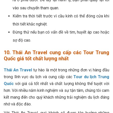
vào sau chuyến tham quan.
Kiểm tra thời tiết trước vì cầu kính có thể đóng cửa khi
thời tiết khắc nghiệt.
Đừng thử nếu bạn có vấn đề về tim, huyết áp cao hoặc
sợ độ cao.
10. Thái An Travel cung cấp các Tour Trung
Quốc giá tốt chất lượng nhất
Thái An Travel
tự hào là một trong những đơn vị hàng đầu
trong lĩnh vực du lịch và cung cấp các
Tour du lịch Trung
Quốc
với giá cả tốt nhất và chất lượng không thể tuyệt vời
hơn. Với nhiều năm kinh nghiệm và sự tận tâm, chúng tôi cam
kết mang đến cho quý khách những trải nghiệm du lịch đáng
nhớ và độc đáo.
Với Thái An Travel, quý khách sẽ được tận hưởng những