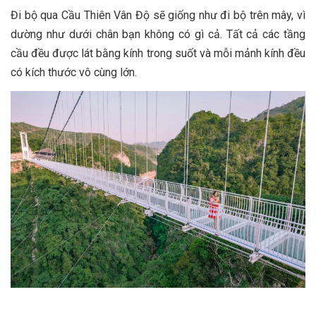
Đi bộ qua Cầu Thiên Vân Độ sẽ giống như đi bộ trên mây, vì
dường như dưới chân bạn không có gì cả. Tất cả các tầng
cầu đều được lát bằng kính trong suốt và mỗi mảnh kính đều
có kích thước vô cùng lớn.