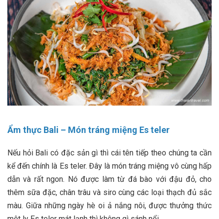
Ẩm thực Bali –
Món tráng miệng Es teler
Nếu hỏi Bali có đặc sản gì thì cái tên tiếp theo chúng ta cần
kể đến chính là Es teler. Đây là món tráng miệng vô cùng hấp
dẫn và rất ngon. Nó được làm từ đá bào với đậu đỏ, cho
thêm sữa đặc, chân trâu và siro cùng các loại thạch đủ sắc
màu. Giữa những ngày hè oi ả nắng nôi, được thưởng thức
một ly Es teler mát lạnh thì không gì sánh nổi.