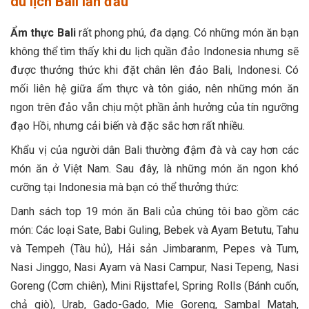
du lịch Bali lần đầu
Ẩm thực Bali
rất phong phú, đa dạng. Có những món ăn bạn
không thể tìm thấy khi du lịch quần đảo Indonesia nhưng sẽ
được thưởng thức khi đặt chân lên đảo Bali, Indonesi. Có
mối liên hệ giữa ẩm thực và tôn giáo, nên những món ăn
ngon trên đảo vẫn chịu một phần ảnh hưởng của tín ngưỡng
đạo Hồi, nhưng cải biến và đặc sắc hơn rất nhiều.
Khẩu vị của người dân Bali thường đậm đà và cay hơn các
món ăn ở Việt Nam. Sau đây, là những món ăn ngon khó
cưỡng tại Indonesia mà bạn có thể thưởng thức:
Danh sách top 19 món ăn Bali của chúng tôi bao gồm các
món: Các loại Sate, Babi Guling, Bebek và Ayam Betutu, Tahu
và Tempeh (Tàu hủ), Hải sản Jimbaranm, Pepes và Tum,
Nasi Jinggo, Nasi Ayam và Nasi Campur, Nasi Tepeng, Nasi
Goreng (Cơm chiên), Mini Rijsttafel, Spring Rolls (Bánh cuốn,
chả giò), Urab, Gado-Gado, Mie Goreng, Sambal Matah,