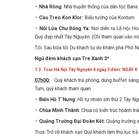
–
Nhà Rông
: Nhà truyền thống của dân tộc Bana.
–
Cầu Treo Kon Klor:
Biểu tưởng của Kontum.
–
Núi Lửa Chư Đăng Ya:
Nơi diễn ra Lễ Hội Ho
Quỳ đẹp nhất Tây Nguyên. (Chỉ tham quan vào m
Tối: Sau bữa tối Du khách tự do khám phá Phố N
Ngủ đêm khách sạn Tre Xanh 3*
1.3. Tour Hà Nội Tây Nguyên 4 ngày 3 đêm:
NGÀY 4:
07h00:
Quý khách trả phòng, dùng buffet sáng
Tum, quý khách tham quan:
–
Biển Hồ T`Nưng
: Hồ tự nhiên lớn thứ 2 Tây N
–
Chùa Minh Thành
: Chùa có kiến trúc hoành trá
–
Quảng Trường Đại Đoàn Kết:
Quảng trường x
Trưa: Trở về khách sạn Quý khách làm thủ tục trả