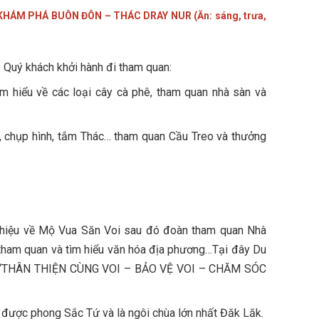
: KHÁM PHÁ
BUÔN ĐÔN – THÁC DRAY NUR (Ăn: sáng, trưa,
Quý khách khởi hành đi tham quan:
m hiểu về các loại cây cà phê, tham quan nhà sàn và
, chụp hình, tắm Thác… tham quan Cầu Treo và thưởng
thiệu về Mộ Vua Săn Voi sau đó đoàn tham quan Nhà
 tham quan và tìm hiểu văn hóa địa phương…Tại đây Du
iệm “THÂN THIỆN CÙNG VOI – BẢO VỆ VOI – CHĂM SÓC
g được phong Sắc Tứ và là ngôi chùa lớn nhất Đăk Lăk.