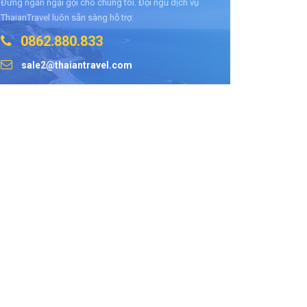
Đừng ngần ngại gọi cho chúng tôi. Đội ngũ dịch vụ
ThaianTravel luôn sẵn sàng hỗ trợ.
0862.880.833
sale2@thaiantravel.com