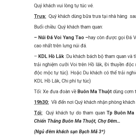
Quý khách vui lòng tự túc vé.
Trưa:
Quý khách dùng bữa trưa tại nhà hàng sau
Buổi chiều: Quý khách tham quan:
– Núi Đá Voi Yang Tao –
hay còn được gọi Đá V
cao nhất trên lưng núi đá.
–
KDL Hồ Lăk
:
Du khách bách bộ tham quan và t
trải nghiệm cưỡi Voi trên Hồ lăk, Đi thuyền độ
độc mộc tự túc). Hoặc Du khách có thể trải ng
KDL Hồ Lăk, Chi phí tự túc)
Tối: Xe đưa đoàn về
Buôn Ma Thuột
dùng cơm t
19h30:
Về đến nơi Quý khách nhận phòng khách 
Tối:
Quý khách tự do tham quan
Tp Buôn Ma 
Chiến Thắng Buôn Ma Thuột, Chợ Đêm…
(Ngủ đêm khách sạn Bạch Mã 3*)