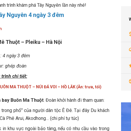
ành trình khám phá Tây Nguyên lần này nhé!
 Tây Nguyên 4 ngày 3 đêm
m
ê Thuột – Pleiku – Hà Nội
n: 4 ngày 3 đêm
ur: ghép đoàn
rình chi tiết:
UÔN MA THUỘT – NÚI ĐÁ VOI – HỒ LĂK (Ăn: trưa, tối)
 bay Buôn Ma Thuột
. Đoàn khởi hành đi tham quan:
 trong phổ” của người dân tộc Ê Đê. Tại đây Du khách
Cà Phê Arui, Akodhong… (chi phí tự túc)
in khu vực ngoài bảo tàng, nếu có nhu cầu vào trong