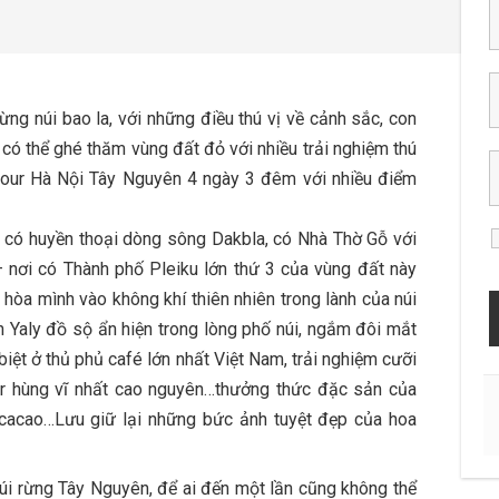
ng núi bao la, với những điều thú vị về cảnh sắc, con
có thể ghé thăm vùng đất đỏ với nhiều trải nghiệm thú
ình tour Hà Nội Tây Nguyên 4 ngày 3 đêm với nhiều điểm
có huyền thoại dòng sông Dakbla, có Nhà Thờ Gỗ với
 – nơi có Thành phố Pleiku lớn thứ 3 của vùng đất này
hòa mình vào không khí thiên nhiên trong lành của núi
n Yaly đồ sộ ẩn hiện trong lòng phố núi, ngắm đôi mắt
biệt ở thủ phủ café lớn nhất Việt Nam, trải nghiệm cưỡi
r hùng vĩ nhất cao nguyên…thưởng thức đặc sản của
 cacao…Lưu giữ lại những bức ảnh tuyệt đẹp của hoa
núi rừng Tây Nguyên, để ai đến một lần cũng không thể