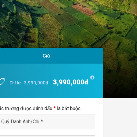
Giá
Giá
3,990,000đ
3,990,000đ
3,990,000đ
3,990,000đ
Chỉ từ
Chỉ từ
ác trường được đánh dấu
*
là bắt buộc